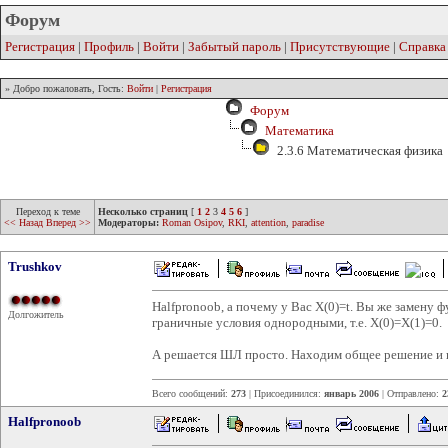
Форум
Регистрация
|
Профиль
|
Войти
|
Забытый пароль
|
Присутствующие
|
Справка
» Добро пожаловать, Гость:
Войти
|
Регистрация
Форум
Математика
2.3.6 Математическая физика
Переход к теме
Несколько страниц
[
1
2
3
4
5
6
]
<< Назад
Вперед >>
Модераторы:
Roman Osipov
,
RKI
,
attention
,
paradise
Trushkov
Halfpronoob, а почему у Вас X(0)=t. Вы же замену ф
Долгожитель
граничные условия однородными, т.е. X(0)=X(1)=0.
А решается ШЛ просто. Находим общее решение и п
Всего сообщений:
273
| Присоединился:
январь 2006
| Отправлено:
2
Halfpronoob