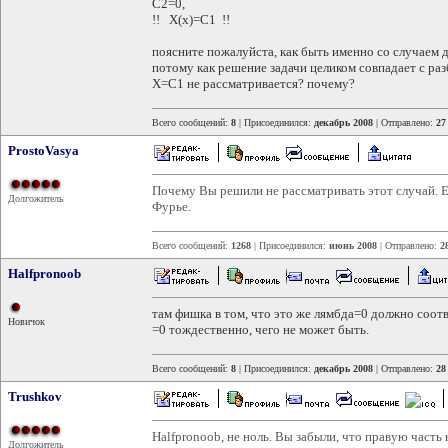
C2=0,
!! X(x)=C1 !!
поясните пожалуйста, как быть именно со случаем 
потому как решение задачи целиком совпадает с раз
X=C1 не рассматривается? почему?
Всего сообщений:
8
| Присоединился:
декабрь 2008
| Отправлено:
27
ProstoVasya
Почему Вы решили не рассматривать этот случай. Е
Долгожитель
Фурье.
Всего сообщений:
1268
| Присоединился:
июнь 2008
| Отправлено:
2
Halfpronoob
там фишка в том, что это же лямбда=0 должно соотве
Новичок
=0 тождественно, чего не может быть.
Всего сообщений:
8
| Присоединился:
декабрь 2008
| Отправлено:
28
Trushkov
Halfpronoob, не ноль. Вы забыли, что правую част
Долгожитель