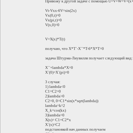
Привожу к другой задаче с помощью U=V+W=V+(x+
Vt-Vxx-6V=sin(2x)
Vx(0,t)=0
Vx(pi,t)=0
V(x,0)=0
V=X(x)*T(t)
получаю, что X*T`-X``*T-6*X*T=0
задача Штурма-Лиувилля получает следующий вид:
X``+lambda*X=0
X`(0)=X`(pi)=0
3 случая:
1) lambda<0
С1=С2=0
2)lambda>0
C2=0, 0=C1*sin(x*sqrt(lambda))
lambda=k^2
X_k=cos(kx)
3)lambda=0
X(x)= C1+C2*x
X`(x)=C2
подстановкой нач данных получаем