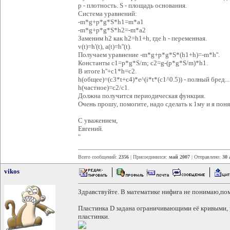
p - плотность. S - площадь основания.
Система уравнений:
-m*g+p*g*S*h1=m*a1
-m*g+p*g*S*h2=-m*a2
Заменим h2 как h2=h1+h, где h - переменная.
v(t)=h'(t), a(t)=h''(t).
Получаем уравнение -m*g+p*g*S*(h1+h)=-m*h''.
Константы c1=p*g*S/m; c2=g-(p*g*S/m)*h1.
В итоге h''+c1*h=c2.
h(общее)=(c3*t+c4)*e^(i*t*(c1^0.5)) - полный бред...
h(частное)=c2/c1.
Должна получится периодическая функция.
Очень прошу, помогите, надо сделать к 1му и я поня
С уважением,
Евгений.
"
Всего сообщений:
2356
| Присоединился:
май 2007
| Отправлено:
30 
vikos
Здравствуйте. В математике нифига не понимаю,по
Пластинка D задана ограничивающими её кривыми, 
пластинки.