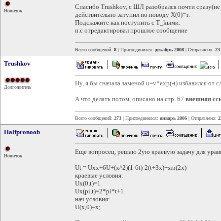
Спасибо Trushkov, с ШЛ разобрался почти сразу(не 
Новичок
действительно затупил по поводу Х(0)=т.
Подскажите как поступить с T_kыми.
п.с отредактировал прошлое сообщение
Всего сообщений:
8
| Присоединился:
декабрь 2008
| Отправлено:
23
Trushkov
Ну, я бы сначала заменой u=v*exp(-t) избавился от 
Долгожитель
А что делать потом, описано на стр. 67
внешняя сс
Всего сообщений:
273
| Присоединился:
январь 2006
| Отправлено:
2
Halfpronoob
Еще вопросец, решаю 2ую краевую задачу для урав
Новичок
Ut = Uxx+6U+(x^2)(1-6t)-2(t+3x)+sin(2x)
краевые условия:
Ux(0,t)=1
Ux(pi,t)=2*pi*t+1
нач условия:
U(x,0)=x;