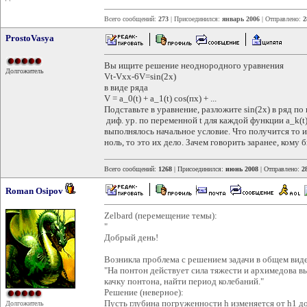
Всего сообщений:
273
| Присоединился:
январь 2006
| Отправлено:
2
ProstoVasya
Вы ищите решение неоднородного уравнения
Долгожитель
Vt-Vxx-6V=sin(2x)
в виде ряда
V = а_0(t) + a_1(t) cos(пх) + ...
Подставьте в уравнение, разложите sin(2x) в ряд п
диф. ур. по переменной t для каждой функции a_k(t
выполнялось начальное условие. Что получится то 
ноль, то это их дело. Зачем говорить заранее, кому 
Всего сообщений:
1268
| Присоединился:
июнь 2008
| Отправлено:
2
Roman Osipov
Zelbard (перемещение темы):
"
Добрый день!
Возникла проблема с решением задачи в общем виде
"На понтон действует сила тяжести и архимедова 
качку понтона, найти период колебаний."
Решение (неверное):
Пусть глубина погруженности h изменяется от h1 до
Долгожитель