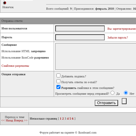
Новичок
Всего сообщений:
9
| Присоединился:
февраль 2010
| Отправлено:
16
Отправка ответа:
Имя пользователя
Вы зарегистрировалис
Пароль
Забыли пароль?
Сообщение
Использование HTML
запрещено
Использование IkonCode
разрешено
Смайлики разрешены
Опции отправки
Добавить подпись?
Получать ответы по e-mail?
Разрешить
смайлики в этом сообщении?
Просмотреть сообщение перед отправкой?
Да
Нет
Переход к теме
Несколько страниц
[
1
2
3
4
5
6
]
<< Назад
Вперед >>
Форум работает на скрипте © Ikonboard.com