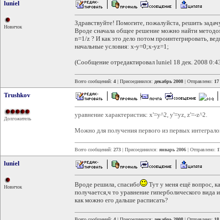
luniel
Здравствуйте! Помогите, пожалуйста, решить задач
Новичок
Вроде сначала общее решение можно найти методом
n=1/z ? И как это дело потом проинтегрировать, вед
начальные условия: x-y=0;x-yz=1;
(Сообщение отредактировал luniel 18 дек. 2008 0:4
Всего сообщений:
4
| Присоединился:
декабрь 2008
| Отправлено:
17
Trushkov
уравнение характеристик: x'=y^2, y'=yz, z'=-z^2.
Долгожитель
Можно для получения первого из первых интегралов
Всего сообщений:
273
| Присоединился:
январь 2006
| Отправлено:
1
luniel
Вроде решила, спасибо
Тут у меня ещё вопрос, 
Новичок
получается,ч то уравнение гиперболического вида и
как можно его дальше расписать?
Всего сообщений:
4
| Присоединился:
декабрь 2008
| Отправлено:
18