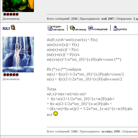
Долгожитель
Всего сообщений:
2356
| Присоединился:
май 2007
| Отправлено:
3 д
RKI
du(0;x)/dt=am'(x)-an'(x) = F(x)
a(m'(x)-n'(x)) = F(x)
a(m(x)-n(x))' = F(x)
(m(x)-n(x))' = F(x)/a
m(x)-n(x)=1/a*int_{0}^{x}F(s)ds+const (**)
Из (*) и (**) найдем
m(x) = f(x)/2+1/2a*int_{0}^{x}F(s)ds+const/2
n(x) = f(x)/2-1/2a*int_{0}^{x}F(s)ds-const/2
Долгожитель
Тогда
u(t;x)=m(x+at)+n(x-at)=
= f(x+at)/2+1/2a*int_{0}^{x+at}F(s)ds+
+ f(x-at)/2-1/2a*int_{0}^{x-at}F(s)ds =
= (f(x+at)+f(x-at))/2 + 1/2a*int_{x-at}^{x+at}F(s)ds
всё
Всего сообщений:
5184
| Присоединился:
октябрь 2008
| Отправлено