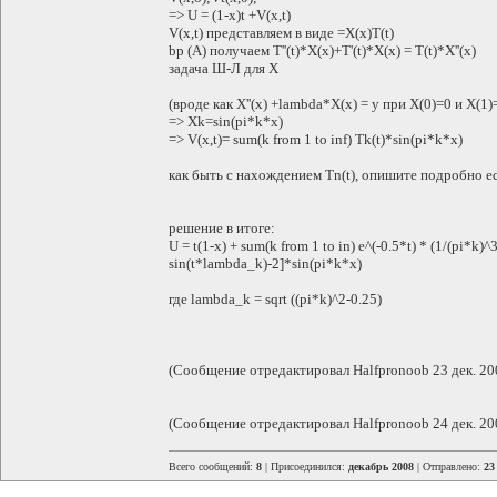
=> U = (1-x)t +V(x,t)
V(x,t) представляем в виде =X(x)T(t)
bp (А) получаем T''(t)*X(x)+T'(t)*X(x) = T(t)*X''(x)
задача Ш-Л для Х
(вроде как X''(x) +lambda*X(x) = y при X(0)=0 и X(1)
=> Xk=sin(pi*k*x)
=> V(x,t)= sum(k from 1 to inf) Tk(t)*sin(pi*k*x)
как быть с нахождением Tn(t), опишите подробно е
решение в итоге:
U = t(1-х) + sum(k from 1 to in) e^(-0.5*t) * (1/(pi*k)
sin(t*lambda_k)-2]*sin(pi*k*x)
где lambda_k = sqrt ((pi*k)^2-0.25)
(Сообщение отредактировал Halfpronoob 23 дек. 20
(Сообщение отредактировал Halfpronoob 24 дек. 20
Всего сообщений:
8
| Присоединился:
декабрь 2008
| Отправлено:
23