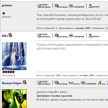
grinata
Так, спасибо большое, пошла разбираться. m и n сч
Новичок
из последней строки задачи (про to, f(x) и F(x))?
Всего сообщений:
5
| Присоединился:
декабрь 2008
| Отправлено:
3 
RKI
Теперь необходимо удовлетворить начальным усло
u(0;x)=m(x)+n(x)=f(x)
Долгожитель
Всего сообщений:
5184
| Присоединился:
октябрь 2008
| Отправлено
Roman Osipov
grinata откройте книгу
внешняя ссылка удалена
В ней все превосходно написано, в том числе про м