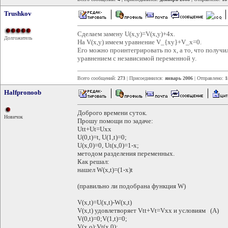
Trushkov
Сделаем замену U(x,y)=V(x,y)+4x.
Долгожитель
На V(x,y) имеем уравнение V_{xy}+V_x=0.
Его можно проинтегрировать по x, а то, что получ
уравнением с независимой переменной y.
Всего сообщений:
273
| Присоединился:
январь 2006
| Отправлено:
1
Halfpronoob
Доброго времени суток.
Новичок
Прошу помощи по задаче:
Utt+Ut=Uxx
U(0,t)=t, U(1,t)=0;
U(x,0)=0, Ut(x,0)=1-x;
методом разделения переменных.
Как решал:
нашел W(x,t)=(1-x)t
(правильно ли подобрана функция W)
V(x,t)=U(x,t)-W(x,t)
V(x,t) удовлетворяет Vtt+Vt=Vxx и условиям (A)
V(0,t)=0;V(1,t)=0;
V(x,o);Vt(x,0);