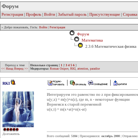
Форум
Регистрация
|
Профиль
|
Войти
|
Забытый пароль
|
Присутствующие
|
Справка
» Добро пожаловать, Гость:
Войти
|
Регистрация
Форум
Математика
2.3.6 Математическая физика
Переход к теме
Несколько страниц
[
1
2
3
4
5
6
]
<< Назад
Вперед >>
Модераторы:
Roman Osipov
,
RKI
,
attention
,
paradise
RKI
Интегрируем это равенство по z при фиксированно
u(y;z) = m(y)+n(z), где m, n - некоторые функции
Вернемся к старой переменной
u(x;t) = m(x+at)+n(x-at)
Долгожитель
Всего сообщений:
5184
| Присоединился:
октябрь 2008
| Отправлено