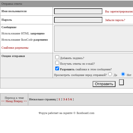
Отправка ответа:
Имя пользователя
Вы зарегистрировалис
Пароль
Забыли пароль?
Сообщение
Использование HTML
запрещено
Использование IkonCode
разрешено
Смайлики разрешены
Опции отправки
Добавить подпись?
Получать ответы по e-mail?
Разрешить
смайлики в этом сообщении?
Просмотреть сообщение перед отправкой?
Да
Нет
Переход к теме
Несколько страниц
[
1
2
3
4
5
6
]
<< Назад
Вперед >>
Форум работает на скрипте © Ikonboard.com