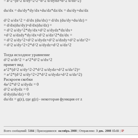
= a^2*(d^2 u/dy^2-2*d^2 u/dydz+d^2 u/dz^2)
du/dx = du/dy*dy/dx+du/dz*dz/dx = du/dy+du/dz
d^2 u/dx^2 = d/dx (du/dx) = d/dx (du/dy+du/dz) =
= d/dx(du/dy)+d/dx(du/dz) =
= d^2 u/dy^2*dy/dx+d^2 u/dydz*dz/dx+
+d^2 u/dzdy*dy/dx+d^2 u/dz^2*dz/dx =
= d^2 u/dy^2+d^2 u/dydz+d^2 u/dzdy+d^2 u/dz^2=
= d^2 u/dy^2+2*d^2 u/dydz+d^2 u/dz^2
Тогда исходное уравнение
d^2 u/dt^2 = a^2*d^2 u/dx^2
примет вид
a^2*(d^2 u/dy^2-2*d^2 u/dydz+d^2 u/dz^2)=
= a^2*(d^2 u/dy^2+2*d^2 u/dydz+d^2 u/dz^2)
Раскроем скобки
4a^2*d^2 u/dydz = 0
d^2 u/dydz = 0
d/dy(du/dz) = 0
du/dz = g(z), где g(z) - некоторая функция от z
Всего сообщений:
5184
| Присоединился:
октябрь 2008
| Отправлено:
3 дек. 2008 15:11
|
IP