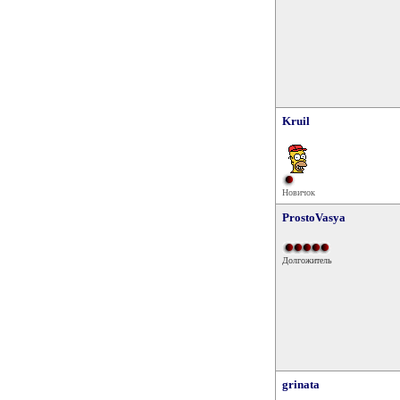
Kruil
Новичок
ProstoVasya
Долгожитель
grinata