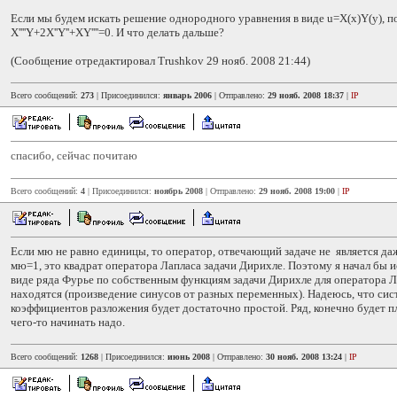
Если мы будем искать решение однородного уравнения в виде u=X(x)Y(y), 
X''''Y+2X''Y''+XY''''=0. И что делать дальше?
(Сообщение отредактировал Trushkov 29 нояб. 2008 21:44)
Всего сообщений:
273
| Присоединился:
январь 2006
| Отправлено:
29 нояб. 2008 18:37
|
IP
спасибо, сейчас почитаю
Всего сообщений:
4
| Присоединился:
ноябрь 2008
| Отправлено:
29 нояб. 2008 19:00
|
IP
Если мю не равно единицы, то оператор, отвечающий задаче не является д
мю=1, это квадрат оператора Лапласа задачи Дирихле. Поэтому я начал бы и
виде ряда Фурье по собственным функциям задачи Дирихле для оператора Ла
находятся (произведение синусов от разных переменных). Надеюсь, что сис
коэффициентов разложения будет достаточно простой. Ряд, конечно будет пл
чего-то начинать надо.
Всего сообщений:
1268
| Присоединился:
июнь 2008
| Отправлено:
30 нояб. 2008 13:24
|
IP