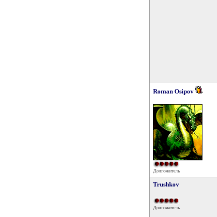
Roman Osipov
Долгожитель
Trushkov
Долгожитель