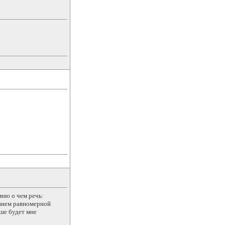
мню о чем речь:
твием равномерной
ьше будет мне