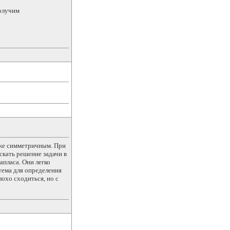
получим
аже симметричным. При
скать решение задачи в
пласа. Они легко
тема для определения
охо сходиться, но с