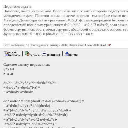
Перенесла задачу.
Помогите, пжста, если можно. Вообще не знаю, с какой стороны подступить
методичек не дали. Понятия нашла, но легче не стало - мы вообще такого не 
Методом Даламбера найти уравнение u=u(x;t) формы однородной бесконеч
определяемой волновым уравнением d^2 u/dt^2 = a^2 d^2 u/dx^2, если в нач
форма струны и скорость точки струны с абсциссой х определяются соотве
функциями u|t0=0 = f(x) и (du/dt)|t0=0 = F(x). f(x) = sin x
Всего сообщений:
5
| Присоединился:
декабрь 2008
| Отправлено:
3 дек. 2008 14:41
|
IP
Сделаем замену переменных
y=x+at
z=x-at
du/dt = du/dy*dy/dt+du/dz*dz/dt =
= du/dy*a+du/dz*(-a) =
= a*du/dy-a*du/dz
d^2 u/dt^2 = d/dt (du/dt) = d/dt (a*du/dy-a*du/dz) =
= a*d/dt(du/dy)-a*d/dt(du/dz) =
= a*(d^2 u/dy^2*dy/dt+d^2 u/dydz*dz/dt)-
-a*(d^2 u/dzdy*dy/dt+d^2 u/dz^2*dz/dt) =
= a*(d^2 u/dy^2*a-d^2 u/dydz*a)-
-a*(d^2 u/dzdy*a-d^2 u/dz^2*a) =