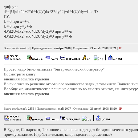
диф. ур:
d^4(U)/dx^4+2*d^4(U)/(dx^2*dy^2)+d^4(U)/dy^4=-q/D
ГУ:
U= 0 при х=+-a
U= 0 при y=y+-b
-D(d2U/dx2+мю*d2U/dy2)=0 при x=+-a
-D(d2U/dx2+мю*d2U/dy2)=0 при y=+-b
Всего сообщений:
4
| Присоединился:
ноябрь 2008
| Отправлено:
29 нояб. 2008 17:21
|
IP
Просто надо было написать "бигармонический оператор".
Посмотрите книгу
внешняя ссылка удалена
В ней описано решение огромного количества задач, в том числе Вашего тип
Вообще же, аналитическое решение описано во многих книгах, см. литертур
внешняя ссылка удалена
Всего сообщений:
2356
| Присоединился:
май 2007
| Отправлено:
29 нояб. 2008 18:20
|
IP
В Будаке, Самарском, Тихонове я не нашел задач для бигармонического урав
прямоугольнике. И действительно, как разделять переменные?