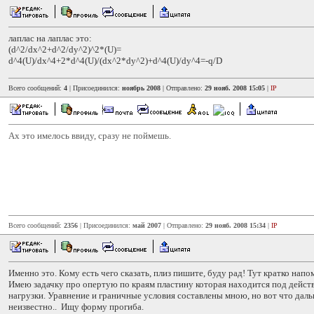
лаплас на лаплас это:
(d^2/dx^2+d^2/dy^2)^2*(U)=
d^4(U)/dx^4+2*d^4(U)/(dx^2*dy^2)+d^4(U)/dy^4=-q/D
Всего сообщений:
4
| Присоединился:
ноябрь 2008
| Отправлено:
29 нояб. 2008 15:05
|
IP
Ах это имелось ввиду, сразу не поймешь.
Всего сообщений:
2356
| Присоединился:
май 2007
| Отправлено:
29 нояб. 2008 15:34
|
IP
Именно это. Кому есть чего сказать, плиз пишите, буду рад! Тут кратко напо
Имею задачку про опертую по краям пластину которая находится под дейс
нагрузки. Уравнение и граничные условия составлены мною, но вот что дал
неизвестно.. Ищу форму прогиба.