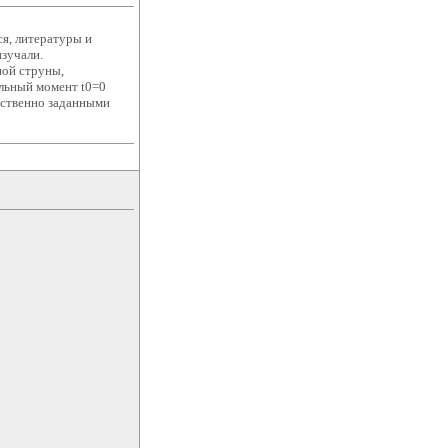
ся, литературы и
изучали.
ной струны,
альный момент t0=0
тственно заданными