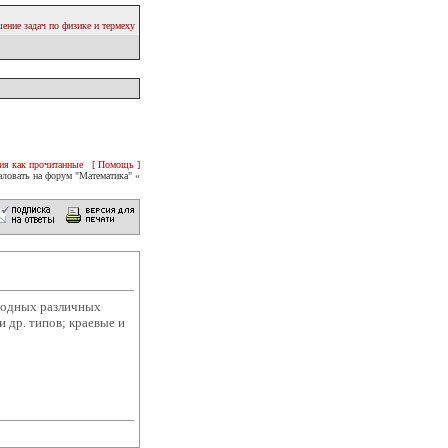
ение задач по физике и термеху
ия как прочитанные
[ Помощь ]
ловать на форум "Математика" «
зводных различных
 др. типов; краевые и