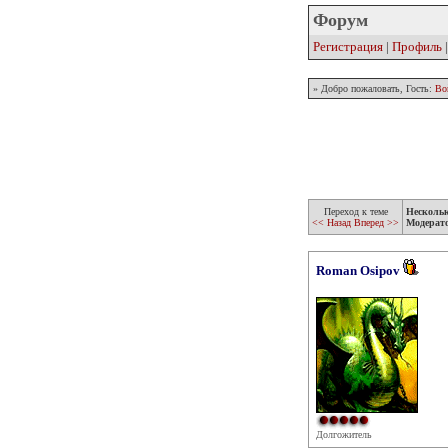
Форум
Регистрация
|
Профиль
» Добро пожаловать, Гость:
Во
Переход к теме
Несколь
<< Назад
Вперед >>
Модерат
Roman Osipov
Долгожитель