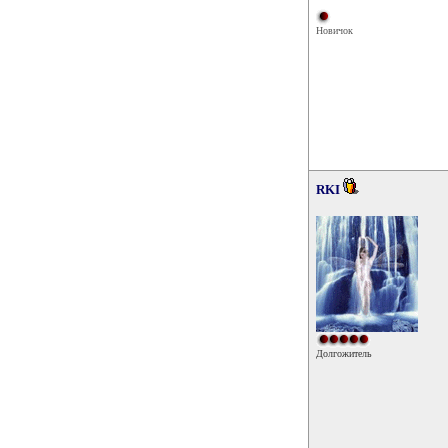
Новичок
RKI
Долгожитель