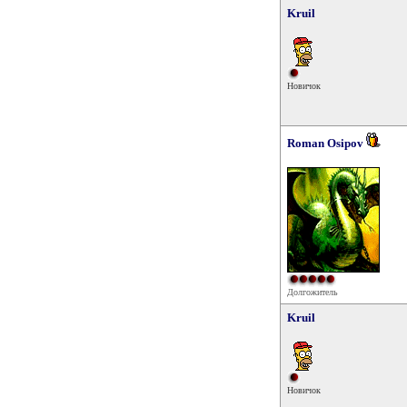
Kruil
Новичок
Roman Osipov
Долгожитель
Kruil
Новичок