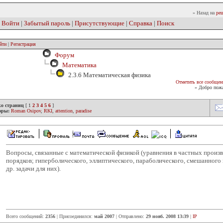
» Назад на
реш
|
Войти
|
Забытый пароль
|
Присутствующие
|
Справка
|
Поиск
йти
|
Регистрация
Форум
Математика
2.3.6 Математическая физика
Отметить все сообщен
» Добро пожа
ко страниц
[
1
2
3
4
5
6
]
оры:
Roman Osipov
,
RKI
,
attention
,
paradise
Вопросы, связанные с математической физикой (уравнения в частных прои
порядков; гиперболического, эллиптического, параболического, смешанного и
др. задачи для них).
Всего сообщений:
2356
| Присоединился:
май 2007
| Отправлено:
29 нояб. 2008 13:39
|
IP