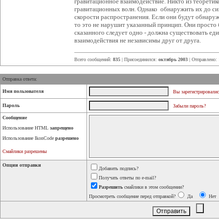
гравитационное взаимодействие. Никто из теоретик
гравитационных волн. Однако обнаружить их до сих
скорости распространения. Если они будут обнаруже
то это не нарушит указанный принцип. Они просто 
сказанного следует одно - должна существовать ед
взаимодействия не независимы друг от друга.
Всего сообщений:
835
| Присоединился:
октябрь 2003
| Отправлено:
Отправка ответа:
Имя пользователя
Вы зарегистрировалис
Пароль
Забыли пароль?
Сообщение
Использование HTML
запрещено
Использование IkonCode
разрешено
Смайлики разрешены
Опции отправки
Добавить подпись?
Получать ответы по e-mail?
Разрешить
смайлики в этом сообщении?
Просмотреть сообщение перед отправкой?
Да
Нет