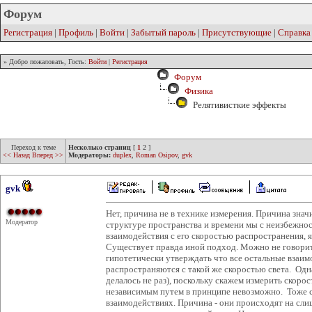
Форум
Регистрация
|
Профиль
|
Войти
|
Забытый пароль
|
Присутствующие
|
Справка
» Добро пожаловать, Гость:
Войти
|
Регистрация
Форум
Физика
Релятивисткие эффекты
Переход к теме
Несколько страниц
[
1
2
]
<< Назад
Вперед >>
Модераторы:
duplex
,
Roman Osipov
,
gvk
gvk
Нет, причина не в технике измерения. Причина значи
Модератор
структуре пространства и времени мы с неизбежно
взаимодействия с его скоростью распространения,
Существует правда иной подход. Можно не говорит
гипотетически утверждать что все остальные взаимо
распространяются с такой же скоростью света. Одн
делалось не раз), поскольку скажем измерить скоро
независимым путем в принципе невозможно. Тоже с
взаимодействиях. Причина - они происходят на сли