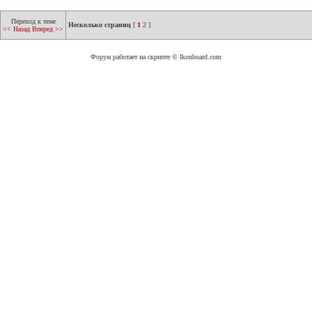
Переход к теме
Несколько страниц
[
1
2
]
<< Назад
Вперед >>
Форум работает на скрипте © Ikonboard.com