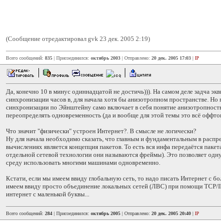
(Сообщение отредактировал gvk 23 дек. 2005 2:19)
Всего сообщений:
835
| Присоединился:
октябрь 2003
| Отправлено:
20 дек. 2005 17:03
|
IP
Да, конечно 10 в минус одиннадцатой не достичь))). На самом деле задча экв
синхронизации часов в, для начала хотя бы анизотропном пространстве. Но
синхронизации по Эйнштейну само включает в себя понятие анизотропность
переопределять одновременность (да и вообще для этой темы это всё оффто
Что значит "физически" устроен Интернет?. В смысле не логически?
Ну для начала необходимо сказать, что главным и фундаментальным в расп
вычислениях является концепция пакетов. То есть вся инфа передаётся пакет
отдельной сетевой технологии они называются фреймы). Это позволяет од
среду использовать многими машинами одновременно.
Кстати, если мы имеем ввиду глобальную сеть, то надо писать Интернет с б
имеем ввиду просто объединение локальных сетей (ЛВС) при помощи ТСР/IP
интернет с маленькой буквы...
Всего сообщений:
284
| Присоединился:
октябрь 2005
| Отправлено:
20 дек. 2005 20:40
|
IP