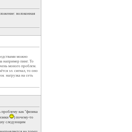
ложение: волоконная
средствами можно
а например пинг. То
очень моного проблем.
тся эл. сигнал, то оно
ок нагрузка на сеть
ь проблему как "физика
физики
) почему-то
окну следующим
направляется на торец