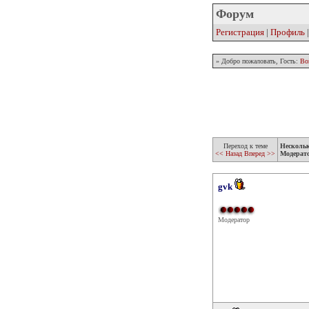
Форум
Регистрация
|
Профиль
» Добро пожаловать, Гость:
Во
Переход к теме
Несколь
<< Назад
Вперед >>
Модерат
gvk
Модератор