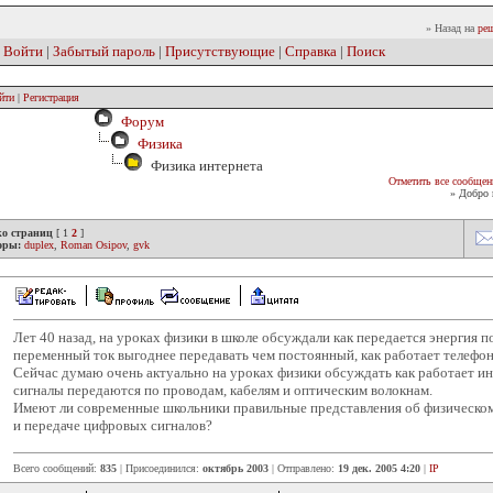
» Назад на
реш
|
Войти
|
Забытый пароль
|
Присутствующие
|
Справка
|
Поиск
йти
|
Регистрация
Форум
Физика
Физика интернета
Отметить все сообщен
» Добро 
ко страниц
[
1
2
]
оры:
duplex
,
Roman Osipov
,
gvk
Лет 40 назад, на уроках физики в школе обсуждали как передается энергия 
переменный ток выгоднее передавать чем постоянный, как работает телефон
Сейчас думаю очень актуально на уроках физики обсуждать как работает ин
сигналы передаются по проводам, кабелям и оптическим волокнам.
Имеют ли современные школьники правильные представления об физическом
и передаче цифровых сигналов?
Всего сообщений:
835
| Присоединился:
октябрь 2003
| Отправлено:
19 дек. 2005 4:20
|
IP