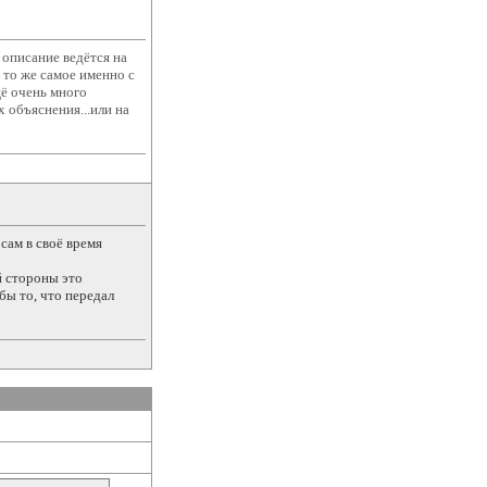
 описание ведётся на
то же самое именно с
щё очень много
х объяснения...или на
сам в своё время
й стороны это
бы то, что передал