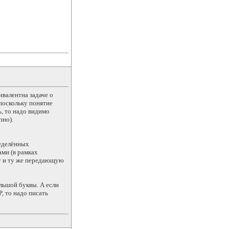
ивалентна задаче о
 поскольку понятие
, то надо видимо
пно).
ределённых
ами (в рамках
ну и ту же передающую
ольшой буквы. А если
, то надо писать