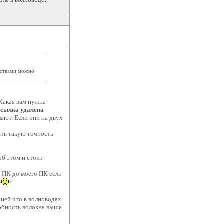
едствами можно
Какая вам нужна
ссылка удалена
лают. Если они на двух
ать такую точность
об этом и стоит
го ПК до моего ПК если
х
?
ицей что в волноводах
обность волокна выше.