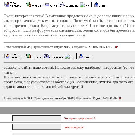
Очень интересная тема! В магазинах продаются очень дорогие книги и в них
языке, привычном для компьютерщиков. Поэтому было бы интересно понять 
точки зрения физики. Например, что такое пакет? Что такое протоколы? И е
вопросов... Если на форуме есть специалисты, очень хотелось бы прочесть и
худой конец ссылки на соответствующие сайты
Всего сообщений:
49
| Присоединился:
август 2005
| Отправлено:
21 дек. 2005 12:07
|
IP
ссылок на сайты знаю сотни). Попозже выложу наиболее интересные (те что 
читал).
Протокол - понятие которое можно понимать с разных точек зрения. С одно
программа, с другой стороны абстракция - соглашение, нужное для того,что 
один компьютер, правильно обработал другой.
Всего сообщений:
284
| Присоединился:
октябрь 2005
| Отправлено:
22 дек. 2005 13:29
|
IP
Вы зарегистрировались?
Забыли пароль?