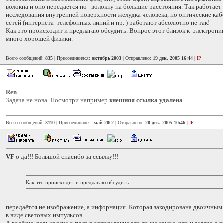
волокна и оно передается по волокну на большие расстояния. Так работает
исследования внутренней поверхности желудка человека, но оптические ка
сетей (интернета телефонных линий и пр. ) работают абсолютно не так!
Как это происходит и предлагаю обсудить. Вопрос этот близок к электрони
много хорошей физики.
Всего сообщений:
835
| Присоединился:
октябрь 2003
| Отправлено:
19 дек. 2005 16:44
|
IP
Ren
Задача не нова. Посмотри например
внешняя ссылка удалена
Всего сообщений:
3110
| Присоединился:
май 2002
| Отправлено:
20 дек. 2005 10:46
|
IP
VF
о да!!! Большой спасибо за ссылку!!!
Как это происходит и предлагаю обсудить.
передаётся не изображение, а информация. Которая закодирована двоичным
в виде световых импульсов.
А вообще, ведь задача о поле в оптоволокне это то же самое, что и задаче о 