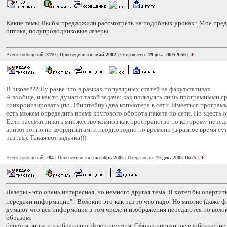
Какие темы Вы бы предложили рассмотреть на подобных уроках? Мое пред
оптика, полупроводниковые лазеры.
Всего сообщений:
3110
| Присоединился:
май 2002
| Отправлено:
19 дек. 2005 9:56
|
IP
В школе??? Ну разве что в рамках популярных статей на факультативах.
А вообще, я как то думал о такой задаче: как пользуясь лишь програмными 
синхронизировать (по Эйнштейну) два копьютера в сети. Имееться программ
есть можем определить время кругового оборота пакета по сети. Но здесть 
Если рассматривать множество компов как пространство по которому передаё
анизотропно по координатам, и неоднородно по времени (в разное время сут
разная). Такая вот задачка))).
Всего сообщений:
284
| Присоединился:
октябрь 2005
| Отправлено:
19 дек. 2005 16:25
|
IP
Лазеры - это очень интересная, но немного другая тема. Я хотел бы очертит
передачи информации". Волокно это как раз то что надо. Но многие (даже 
думают что вся информация в том числе и изображения передаются по вол
образом:
берется линза и изображение фокусируется. Сфокусированное изображение 