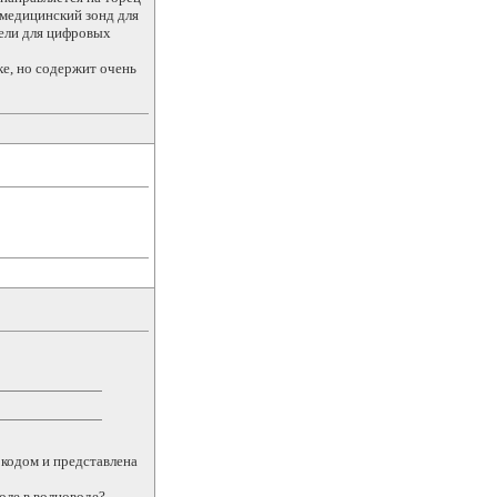
 медицинский зонд для
бели для цифровых
ке, но содержит очень
 кодом и представлена
поле в волноводе?