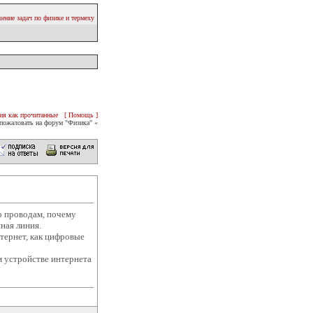
ение задач по физике и термеху
ия как прочитанные
[ Помощь ]
пожаловать на форум "Физика" «
по проводам, почему
ная линия.
тернет, как цифровые
 устройстве интернета