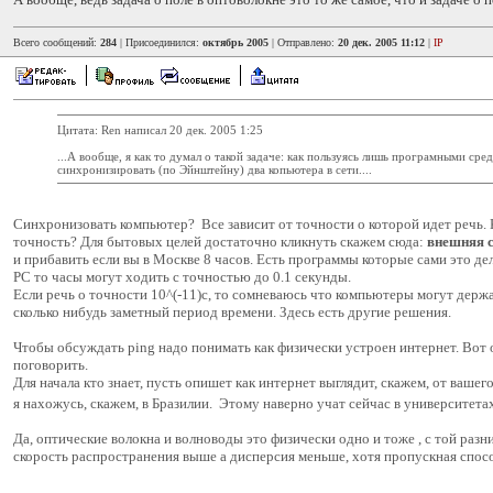
Всего сообщений:
284
| Присоединился:
октябрь 2005
| Отправлено:
20 дек. 2005 11:12
|
IP
Цитата: Ren написал 20 дек. 2005 1:25
...А вообще, я как то думал о такой задаче: как пользуясь лишь програмными ср
синхронизировать (по Эйнштейну) два копьютера в сети....
Синхронизовать компьютер? Все зависит от точности о которой идет речь. 
точность? Для бытовых целей достаточно кликнуть скажем сюда:
внешняя 
и прибавить если вы в Москве 8 часов. Есть программы которые сами это де
РС то часы могут ходить с точностью до 0.1 секунды.
Если речь о точности 10^(-11)с, то сомневаюсь что компьютеры могут держ
сколько нибудь заметный период времени. Здесь есть другие решения.
Чтобы обсуждать ping надо понимать как физически устроен интернет. Вот 
поговорить.
Для начала кто знает, пусть опишет как интернет выглядит, скажем, от ваше
я нахожусь, скажем, в Бразилии. Этому наверно учат сейчас в университета
Да, оптические волокна и волноводы это физически одно и тоже , с той разн
скорость распространения выше а дисперсия меньше, хотя пропускная спос