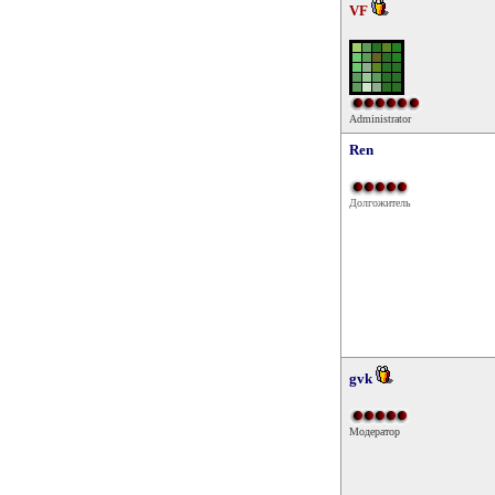
VF
Administrator
Ren
Долгожитель
gvk
Модератор