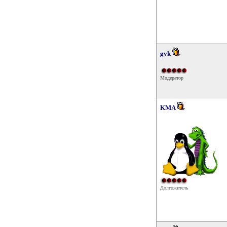
gvk
Модератор
KMA
Долгожитель