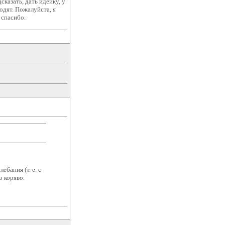
сказать, дать идейку, у
одят. Пожалуйста, я
 спасибо.
ебания (т. е. с
о коряво.