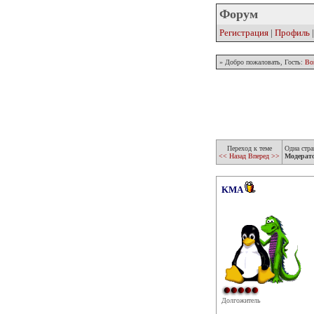
Форум
Регистрация
|
Профиль
» Добро пожаловать, Гость:
Во
Переход к теме
Одна стра
<< Назад
Вперед >>
Модерат
KMA
Долгожитель