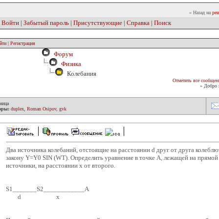
» Назад на
реш
|
Войти
|
Забытый пароль
|
Присутствующие
|
Справка
|
Поиск
йти
|
Регистрация
Форум
Физика
Колебания
Отметить все сообщен
» Добро 
ница
оры:
duplex
,
Roman Osipov
,
gvk
Два источника колебаний, отстоящие на расстоянии d друг от друга колебл
закону Y=Y0 SIN (WT). Определить уравнение в точке А, лежащей на прямо
источники, на расстоянии х от второго.
S1_______S2____________A
d x