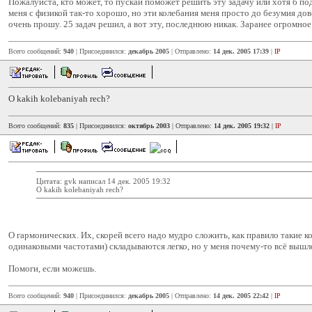
Пожалуйста, кто может, то пускай поможет решить эту задачу или хотя б под
меня с физикой так-то хорошо, но эти колебания меня просто до безумия дов
очень прошу. 25 задач решил, а вот эту, последнюю никак. Заранее огромное
Всего сообщений:
940
| Присоединился:
декабрь 2005
| Отправлено:
14 дек. 2005 17:39
|
IP
O kakih kolebaniyah rech?
Всего сообщений:
835
| Присоединился:
октябрь 2003
| Отправлено:
14 дек. 2005 19:32
|
IP
Цитата: gvk написал 14 дек. 2005 19:32
O kakih kolebaniyah rech?
О гармонических. Их, скорей всего надо мудро сложить, как правило такие кол
одинаковыми частотами) складываются легко, но у меня почему-то всё вышл
Помоги, если можешь.
Всего сообщений:
940
| Присоединился:
декабрь 2005
| Отправлено:
14 дек. 2005 22:42
|
IP