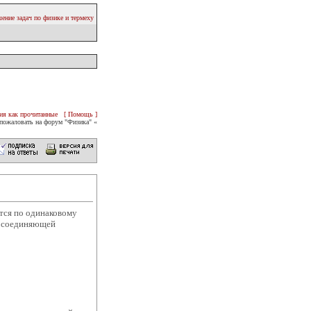
ение задач по физике и термеху
ия как прочитанные
[ Помощь ]
пожаловать на форум "Физика" «
ются по одинаковому
й соединяющей