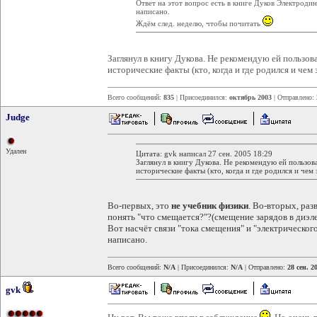
Ответ на этот вопрос есть в книге Дуков Электроди
написано.
Ждём след. неделю, чтобы почитать
Заглянул в книгу Дукова. Не рекомендую ей пользова
исторические факты (кто, когда и где родился и чем 
Всего сообщений:
835
| Присоединился:
октябрь 2003
| Отправлено:
Judge
Удален
Цитата: gvk написал 27 сен. 2005 18:29
Заглянул в книгу Дукова. Не рекомендую ей пользова
исторические факты (кто, когда и где родился и чем 
Во-первых, это
не учебник физики
. Во-вторых, ра
понять "что смещается?"?(смещение зарядов в диэле
Вот насчёт связи "тока смещения" и "электрическог
написано.
Всего сообщений:
N/A
| Присоединился:
N/A
| Отправлено:
28 сен. 2
gvk