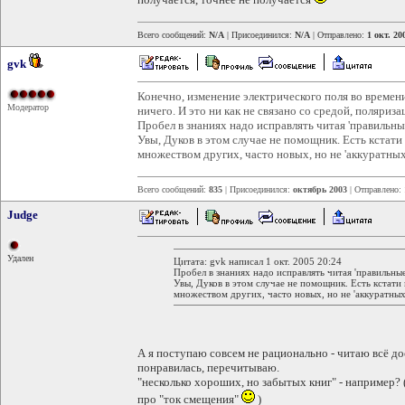
Всего сообщений:
N/A
| Присоединился:
N/A
| Отправлено:
1 окт. 20
gvk
Конечно, изменение электрического поля во времени
Модератор
ничего. И это ни как не связано со средой, поляриза
Пробел в знаниях надо исправлять читая 'правильные
Увы, Дуков в этом случае не помощник. Есть кстати
множеством других, часто новых, но не 'аккуратных
Всего сообщений:
835
| Присоединился:
октябрь 2003
| Отправлено:
Judge
Удален
Цитата: gvk написал 1 окт. 2005 20:24
Пробел в знаниях надо исправлять читая 'правильные
Увы, Дуков в этом случае не помощник. Есть кстати
множеством других, часто новых, но не 'аккуратных
А я поступаю совсем не рационально - читаю всё до
понравилась, перечитываю.
"несколько хороших, но забытых книг" - например? 
про "ток смещения"
)