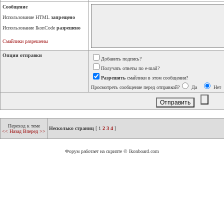
Сообщение
Использование HTML
запрещено
Использование IkonCode
разрешено
Смайлики разрешены
Опции отправки
Добавить подпись?
Получать ответы по e-mail?
Разрешить
смайлики в этом сообщении?
Просмотреть сообщение перед отправкой?
Да
Нет
Переход к теме
Несколько страниц
[
1
2
3
4
]
<< Назад
Вперед >>
Форум работает на скрипте © Ikonboard.com