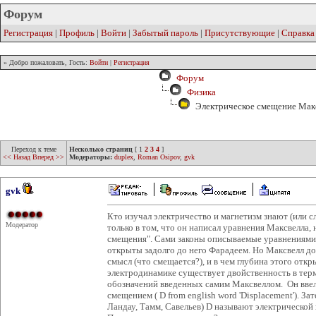
Форум
Регистрация
|
Профиль
|
Войти
|
Забытый пароль
|
Присутствующие
|
Справка
» Добро пожаловать, Гость:
Войти
|
Регистрация
Форум
Физика
Электрическое смещение Мак
Переход к теме
Несколько страниц
[
1
2
3
4
]
<< Назад
Вперед >>
Модераторы:
duplex
,
Roman Osipov
,
gvk
gvk
Кто изучал электричество и магнетизм знают (или с
Модератор
только в том, что он написал уравнения Максвелла, 
смещения". Сами законы описываемые уравнениями 
открыты задолго до него Фарадеем. Но Максвелл д
смысл (что смещается?), и в чем глубина этого отк
электродинамике существует двойственность в тер
обозначений введенных самим Максвеллом. Он ввел 
смещением ( D from english word 'Displacement'). З
Ландау, Тамм, Савельев) D называют электрическо