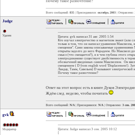
Почему такое разночтение?
Всего сообщений:
835
| Присоединился:
октябрь 2003
| Отправлено:
Judge
Удален
Цитата: gvk написал 31 авг. 2005 1:54
Кто изучал электричество и магнетизм знают (или с
только в том, что он написал уравнения Максвелла, 
смещения". Сами законы описываемые уравнениями М
открыты задолго до него Фарадеем. Но Максвелл до
смысл (что смещается?), и в чем глубина этого откр
электродинамике существует двойственность в терм
обозначений введенных самим Максвеллом. Он ввел 
смещением ( D from english word 'Displacement'). З
Ландау, Тамм, Савельев) D называют электрическо
Почему такое разночтение?
Ответ на этот вопрос есть в книге Дуков Электроди
Ждём след. неделю, чтобы почитать
Всего сообщений:
N/A
| Присоединился:
N/A
| Отправлено:
3 сен. 20
gvk
Цитата: Judge написал 3 сен. 2005 10:12
Модератор
[