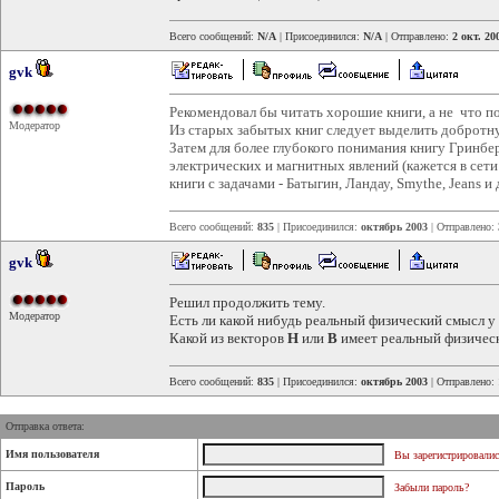
Всего сообщений:
N/A
| Присоединился:
N/A
| Отправлено:
2 окт. 20
gvk
Рекомендовал бы читать хорошие книги, а не что п
Модератор
Из старых забытых книг следует выделить добротн
Затем для более глубокого понимания книгу Гринб
электрических и магнитных явлений (кажется в сети е
книги с задачами - Батыгин, Ландау, Smythe, Jeans и 
Всего сообщений:
835
| Присоединился:
октябрь 2003
| Отправлено:
gvk
Решил продолжить тему.
Модератор
Есть ли какой нибудь реальный физический смысл у
Какой из векторов
H
или
B
имеет реальный физичес
Всего сообщений:
835
| Присоединился:
октябрь 2003
| Отправлено:
Отправка ответа:
Имя пользователя
Вы зарегистрировалис
Пароль
Забыли пароль?