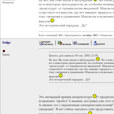
Ну вот, Вы тоже впали в заблуждение
. Но очень
Модератор
но и некоторые преподаватели, не особенно поним
происходит от терминологии введенной Максвелло
существует и в вакууме, где нет никаких зарядов и
току смещения в уравнениях Максвелла и возможно
вакууме
.
Это исторический парадокс. Да?
Всего сообщений:
835
| Присоединился:
октябрь 2003
| Отправлено:
Judge
Удален
Цитата: gvk написал 30 сен. 2005 21:49
Ну вот, Вы тоже впали в заблуждение
. Но очень
но и некоторые преподаватели, не особенно понима
происходит от терминологии введенной Максвелло
существует и в вакууме, где нет никаких зарядов и,
току смещения в уравнениях Максвелла и возможно 
вакууме
.
Это исторический парадокс. Да?
Это наглядный пример конденсатора
(+ предполо
исправлять "пробел" в знаниях, всё равно уже этот 
А связано это с переменным электрическим полем(?)
смещения". Я вот сейчас пытаюсь себе представить
получается, точнее не получается