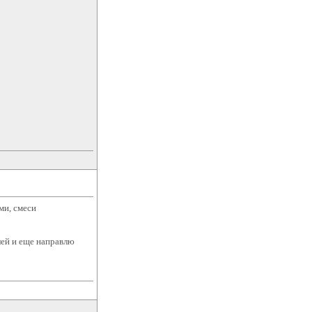
ми, смеси
лей и еще направлю