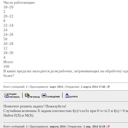
Число работающих
18–20
2
20–22
8
22–24
24
24–26
50
26–28
12
28–30
4
Итого
100
В каких пределах находится доля рабочих, затрачивающих на обработку од
более?
Всего сообщений:
1
| Присоединился:
март 2014
| Отправлено:
2 марта 2014 17:48
|
IP
Помогите решить задачу! Пожалуйста!
Случайная величина Х задана плотностью f(x)=cos3x при 0<х<π/2 и f(x) = 0 в
Найти F(X) и М(Х).
Всего сообщений:
1
| Присоединился:
апрель 2014
| Отправлено:
1 апр. 2014 11:18
|
IP