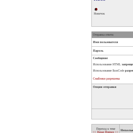
Новичок
Отправка ответа:
Имя пользователя
Пароль
Сообщение
Использование HTML
запреще
Использование IkonCode
разре
Смайлики разрешены
Опции отправки
Переход к теме
Несколь
<< Назад
Вперед >>