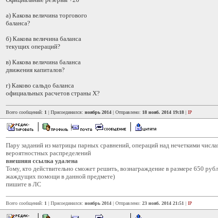
а) Какова величина торгового
баланса?
б) Какова величина баланса
текущих операций?
в) Какова величина баланса
движения капиталов?
г) Каково сальдо баланса
официальных расчетов страны Х?
Всего сообщений:
1
| Присоединился:
ноябрь 2014
| Отправлено:
18 нояб. 2014 19:18
|
IP
Пару заданий из матрицы парных сравнений, операций над нечеткими числа
вероятностных распределений
внешняя ссылка удалена
Тому, кто действительно сможет решить, вознаграждение в размере 650 руб
жаждущих помощи в данной предмете)
пишите в ЛС
Всего сообщений:
1
| Присоединился:
ноябрь 2014
| Отправлено:
23 нояб. 2014 21:51
|
IP