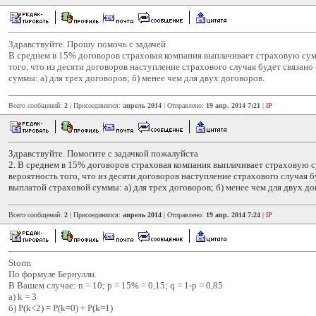
Здравствуйте. Прошу помочь с задачей.
В среднем в 15% договоров страховая компания выплачивает страховую сум
того, что из десяти договоров наступление страхового случая будет связано
суммы: а) для трех договоров; б) менее чем для двух договоров.
Всего сообщений:
2
| Присоединился:
апрель 2014
| Отправлено:
19 апр. 2014 7:21
|
IP
Здравствуйте. Помогите с задачкой пожалуйста
2. В среднем в 15% договоров страховая компания выплачивает страховую 
вероятность того, что из десяти договоров наступление страхового случая б
выплатой страховой суммы: а) для трех договоров; б) менее чем для двух до
Всего сообщений:
2
| Присоединился:
апрель 2014
| Отправлено:
19 апр. 2014 7:24
|
IP
Storm
По формуле Бернулли.
В Вашем случае: n = 10; p = 15% = 0,15; q = 1-p = 0,85
a) k = 3
б) P(k<2) = P(k=0) + P(k=1)