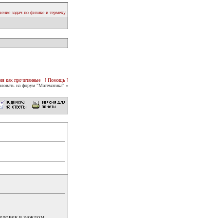
ение задач по физике и термеху
ия как прочитанные
[ Помощь ]
ловать на форум "Математика" «
еловек в каждом