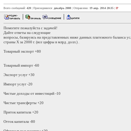
Всего сообщений:
420
| Присоединился:
декабрь 2008
| Отправлено:
19 апр. 2014 20:35
|
IP
Помогите пожалуйста с задачей!
Дайте ответы на следующие
вопросы, базируясь на пред­ставленных ниже данных платежного баланса у
стра­ны Х за 2000 г. (все цифры в млрд. долл.) .
Товарный экспорт +80
Товарный импорт -60
Экспорт услуг +30
Импорт услуг -20
Чистые доходы от инвестиций -10
Чистые трансферты +20
Приток капитала +20
Отток капитала -80
Официальные резервы +20