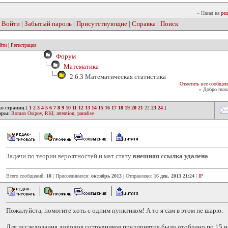
» Назад на
реш
|
Войти
|
Забытый пароль
|
Присутствующие
|
Справка
|
Поиск
йти
|
Регистрация
Форум
Математика
2.6.3 Математическая статистика
Отметить все сообщен
» Добро пожа
ко страниц
[
1
2
3
4
5
6
7
8
9
10
11
12
13
14
15
16
17
18
19
20
21
22
23
24
]
оры:
Roman Osipov
,
RKI
,
attention
,
paradise
Задачи по теории вероятностей и мат стату
внешняя ссылка удалена
Всего сообщений:
10
| Присоединился:
октябрь 2013
| Отправлено:
16 дек. 2013 21:24
|
IP
Пожалуйста, помогите хоть с одним пунктиком! А то я сам в этом не шарю.
Для исследования доходов сотрудников предприятия было отобрано по 15 ч