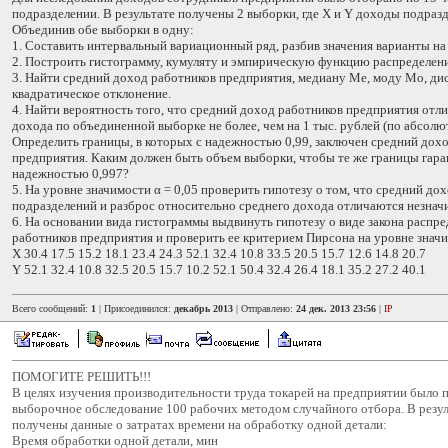
подразделении. В результате получены 2 выборки, где X и Y доходы подразде
Объединив обе выборки в одну:
1. Составить интервальный вариационный ряд, разбив значения варианты на 
2. Построить гистограмму, кумуляту и эмпирическую функцию распределени
3. Найти средний доход работников предприятия, медиану Ме, моду Мо, ди
квадратическое отклонение.
4. Найти вероятность того, что средний доход работников предприятия отли
дохода по объединенной выборке не более, чем на 1 тыс. рублей (по абсолю
Определить границы, в которых с надежностью 0,99, заключен средний дох
предприятия. Каким должен быть объем выборки, чтобы те же границы гара
надежностью 0,997?
5. На уровне значимости α = 0,05 проверить гипотезу о том, что средний до
подразделений и разброс относительно среднего дохода отличаются незнач
6. На основании вида гистограммы выдвинуть гипотезу о виде закона распр
работников предприятия и проверить ее критерием Пирсона на уровне значим
X 30.4 17.5 15.2 18.1 23.4 24.3 52.1 32.4 10.8 33.5 20.5 15.7 12.6 14.8 20.7
Y 52.1 32.4 10.8 32.5 20.5 15.7 10.2 52.1 50.4 32.4 26.4 18.1 35.2 27.2 40.1
Всего сообщений:
1
| Присоединился:
декабрь 2013
| Отправлено:
24 дек. 2013 23:56
|
IP
ПОМОГИТЕ РЕШИТЬ!!!
В целях изучения производительности труда токарей на предприятии было 
выборочное обследование 100 рабочих методом случайного отбора. В резул
получены данные о затратах времени на обработку одной детали:
Время обработки одной детали, мин