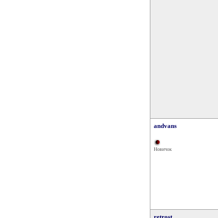
andvans
Новичок
retrost