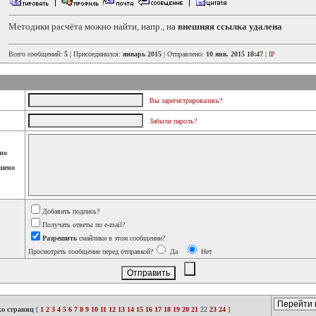
Методики расчёта можно найти, напр., на
внешняя ссылка удалена
Всего сообщений:
5
| Присоединился:
январь 2015
| Отправлено:
10 янв. 2015 18:47
|
IP
Вы зарегистрировались?
Забыли пароль?
но
шено
Добавить подпись?
Получать ответы по e-mail?
Разрешить
смайлики в этом сообщении?
Просмотреть сообщение перед отправкой?
Да
Нет
ко страниц
[
1
2
3
4
5
6
7
8
9
10
11
12
13
14
15
16
17
18
19
20
21
22
23
24
]