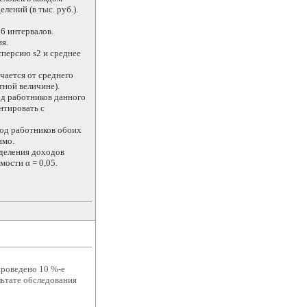
лений (в тыс. руб.).
6 интервалов.
я.
сперсию s2 и среднее
чается от среднего
тной величине).
од работников данного
нтировать с
ход работников обоих
имо.
еделения доходов
ости α = 0,05.
проведено 10 %-е
ьтате обследования