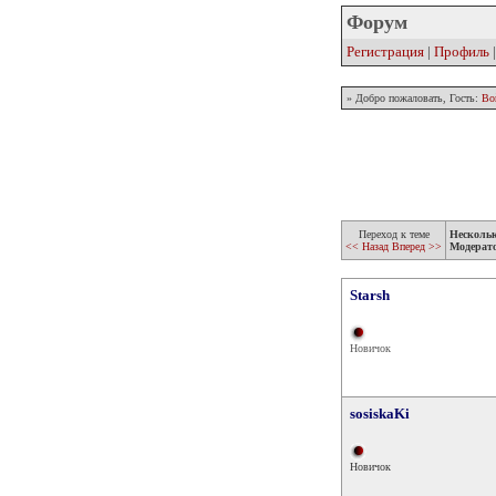
Форум
Регистрация
|
Профиль
» Добро пожаловать, Гость:
Во
Переход к теме
Несколь
<< Назад
Вперед >>
Модерат
Starsh
Новичок
sosiskaKi
Новичок