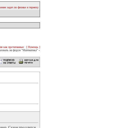
ение задач по физике и термеху
ия как прочитанные
[ Помощь ]
ловать на форум "Математика" «
вар. Сезон продлится