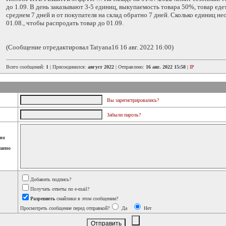
до 1.09. В день заказывают 3-5 единиц, выкупаемость товара 50%, товар еде
среднем 7 дней и от покупателя на склад обратно 7 дней. Сколько единиц н
01.08., чтобы распродать товар до 01.09.
(Сообщение отредактировал Tatyana16 16 авг. 2022 16:00)
Всего сообщений:
1
| Присоединился:
август 2022
| Отправлено:
16 авг. 2022 15:58
|
IP
Вы зарегистрировались?
Забыли пароль?
но
шено
Добавить подпись?
Получать ответы по e-mail?
Разрешить
смайлики в этом сообщении?
Просмотреть сообщение перед отправкой?
Да
Нет