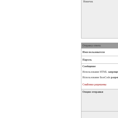
Новичок
Отправка ответа:
Имя пользователя
Пароль
Сообщение
Использование HTML
запреще
Использование IkonCode
разре
Смайлики разрешены
Опции отправки