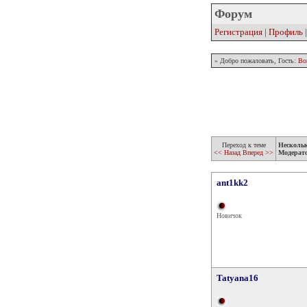
Форум
Регистрация
|
Профиль
» Добро пожаловать, Гость:
Во
Переход к теме
Несколь
<< Назад
Вперед >>
Модерат
ant1kk2
Новичок
Tatyana16