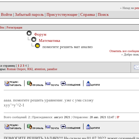
» Назад на
реш
|
Войти
|
Забытый пароль
|
Присутствующие
|
Справка
|
Поиск
йти
|
Регистрация
Форум
Математика
помогите решить мат анализ
Отметить все сообщен
» Добро пожа
ко страниц
[
1
2
3
4
]
оры:
Roman Osipov
,
RKI
,
attention
,
paradise
аааа. помогите решить уравнение. уже с ума схожу
xyy’=y’^2-1
Всего сообщений:
2
| Присоединился:
август 2021
| Отправлено:
28 авг. 2021 12:47
|
IP
ПОМОГИТЕ РЕШИТЬ ЗАДАЧУ!!! На складе на 01.07.2022 лежит сезонный то