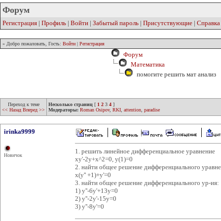
Форум
Регистрация
|
Профиль
|
Войти
|
Забытый пароль
|
Присутствующие
|
Справка
» Добро пожаловать, Гость:
Войти
|
Регистрация
Форум
Математика
помогите решить мат анализ
Переход к теме
Несколько страниц
[
1
2
3
4
]
<< Назад
Вперед >>
Модераторы:
Roman Osipov
,
RKI
,
attention
,
paradise
irinka9999
1. решить линейное дифференциальное уравнение
Новичок
xy'-2y+x^2=0, y(1)=0
2. найти общее решение дифференциального уравн
x(y'' +1)+y'=0
3. найти общее решение дифференциального ур-ия:
1) y''-6y'+13y=0
2) y''-2y'-15y=0
3) y''-8y'=0