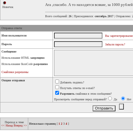
Ага ,спасибо. А то находятся всякие, за 1000 рублей
Новичок
Всего сообщений:
26
| Присоединился:
сентябрь 2017
| Отправлено:
Отправка ответа:
Имя пользователя
Вы зарегистрировалис
Пароль
Забыли пароль?
Сообщение
Использование HTML
запрещено
Использование IkonCode
разрешено
Смайлики разрешены
Опции отправки
Добавить подпись?
Получать ответы по e-mail?
Разрешить
смайлики в этом сообщении?
Просмотреть сообщение перед отправкой?
Да
Нет
Переход к теме
Несколько страниц
[
1
2
3
4
]
<< Назад
Вперед >>