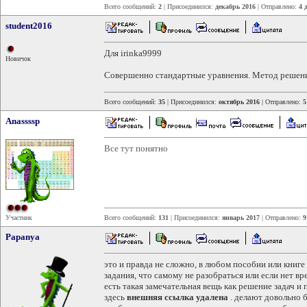
Всего сообщений:
2
| Присоединился:
декабрь 2016
| Отправлено:
4 
student2016
Для irinka9999
Новичок
Совершенно стандартные уравнения. Метод решени
Всего сообщений:
35
| Присоединился:
октябрь 2016
| Отправлено:
5
Anassssp
Все тут понятно
Участник
Всего сообщений:
131
| Присоединился:
январь 2017
| Отправлено:
9
Papanya
это и правда не сложно, в любом пособии или книге
задания, что самому не разобраться или если нет в
есть такая замечательная вещь как решение задач и
здесь
внешняя ссылка удалена
. делают довольно б