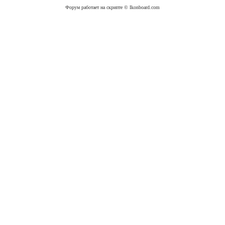
Форум работает на скрипте © Ikonboard.com