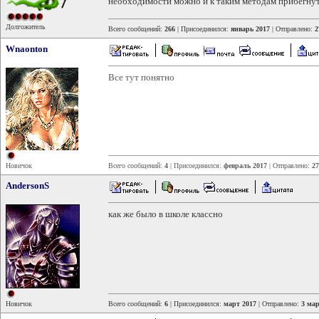
необходимости можно и к таким методам прибегнут
Долгожитель
Всего сообщений:
266
| Присоединился:
январь 2017
| Отправлено:
2
Wnaonton
Все тут понятно
Новичок
Всего сообщений:
4
| Присоединился:
февраль 2017
| Отправлено:
27
AndersonS
как же было в школе классно
Новичок
Всего сообщений:
6
| Присоединился:
март 2017
| Отправлено:
3 мар