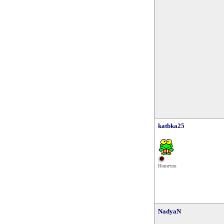
katbka25
Новичок
NadyaN