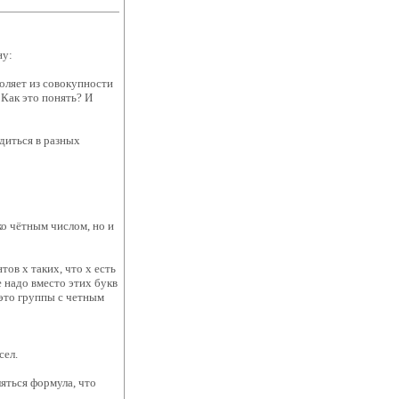
ну:
зволяет из совокупности
Как это понять? И
диться в разных
ько чётным числом, но и
тов х таких, что х есть
е надо вместо этих букв
 это группы с четным
сел.
яться формула, что