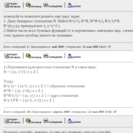
пожалуйста помогите решить еще пару задач.
1. Дано бинарное отношение R. Найти R^(-1), R*R, R*R^(-), R^(-1)*R .
R=((x,y),y принадлежат z, y=x^2 ).
2.Найти число всех булевых функций от n переменных, имеющих вид: элеме
этих задачах вообще ничего не понимаю.
Всего сообщений:
6
| Присоединился:
май 2009
| Отправлено:
22 мая 2009 14:13
|
IP
1) Перепишем (для красоты) отношение R в таком виде:
R = { (x, x^2) | x є Z }
Тогда:
R^(-1) = { (x^2, x) | x є Z } // обратное отношение
R*R = { (x, x^4) | x є Z }
R*R^(-1) = { (x, x) | x є Z } // ядро отношения
R^(-1)*R = { (x^2, x^2) | x є Z }
Всего сообщений:
10
| Присоединился:
апрель 2009
| Отправлено:
22 мая 2009 17:02
|
IP
большое спасибо. наконец -то мне все понятно. еще раз спасибо