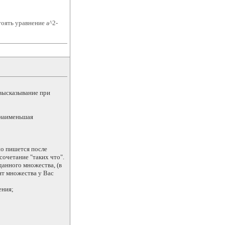
тоять уравнение a^2-
высказывание при
"наименьшая
о пишется после
сочетание "таких что".
данного множества, (в
нт множества у Вас
ения;