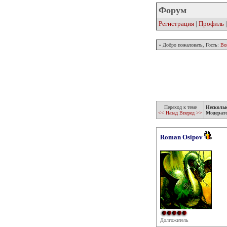
Форум
Регистрация
|
Профиль
» Добро пожаловать, Гость:
Во
Переход к теме
Несколь
<< Назад
Вперед >>
Модерат
Roman Osipov
Долгожитель