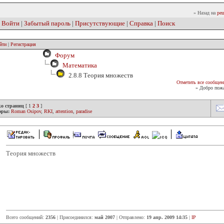
» Назад на
реш
|
Войти
|
Забытый пароль
|
Присутствующие
|
Справка
|
Поиск
йти
|
Регистрация
Форум
Математика
2.8.8 Теория множеств
Отметить все сообщен
» Добро пожа
ко страниц
[
1
2
3
]
оры:
Roman Osipov
,
RKI
,
attention
,
paradise
Теория множеств
Всего сообщений:
2356
| Присоединился:
май 2007
| Отправлено:
19 апр. 2009 14:35
|
IP