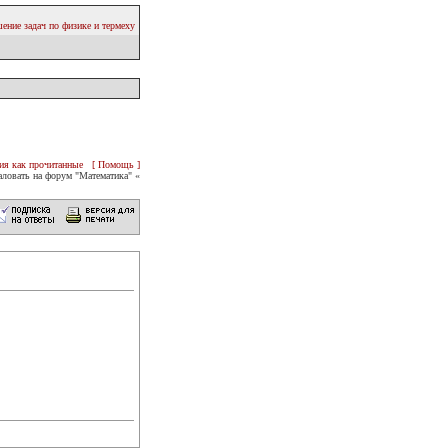
ение задач по физике и термеху
ия как прочитанные
[ Помощь ]
ловать на форум "Математика" «