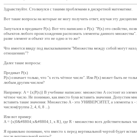
Здравствуйте. Столкнулся с такими проблемами в дискретной математике.
Вот такие вопросы на которые не могу получить ответ, изучая эту дисципли
Запутался в предикате P(x). Вот что написано о P(x): "P(x) это свойство, по
объектов любого происхождения распознать элементы данного множества". 
разве элемент и объект это не одно и то же?
Что имеется ввиду под высказыванием "Множества между собой могут нахо
отношениях"?
Далее такие вопросы:
Предикат P(x)
P(x) означает только, что "x есть чётное число". Или P(x) может быть не тол
любым другим числом?
Например: A = {x|P(x)} В учебнике написано: множество А состоит из элемен
чётное число. Не понимаю, как вместо букв вставить значения. Допустим мн
вставить такие значения: Множество А - это УНИВЕРСИТЕТ, а элементы х -
числом(группа 2, 4, 6, 8 ...).
Или вот пример:
А = {x|0&#8804;х&#8804;1, х R}, где R - множество всех действительных чи
Я правильно понимаю, что вместо х перед вертикальной чертой будет вставл
после вертикальной черты?