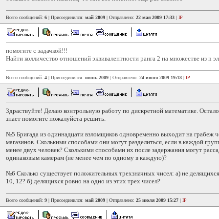
Всего сообщений:
6
| Присоединился:
май 2009
| Отправлено:
22 мая 2009 17:33
|
IP
помогите с задачкой!!!
Найти колличество отношений эквивалентности ранга 2 на множестве из n э
Всего сообщений:
4
| Присоединился:
июнь 2009
| Отправлено:
24 июня 2009 19:18
|
IP
Здраствуйте! Делаю контрольную работу по дискретной математике. Осталос
знает помогите пожалуйста решить.
№5 Бригада из одиннадцати взломщиков одновременно выходит на грабеж 
магазинов. Сколькими способами они могут разделиться, если в каждой гру
менее двух человек? Сколькими способами их после задержания могут расса
одинаковым камерам (не менее чем по одному в каждую)?
№6 Сколько существует положительных трехзначных чисел: а) не делящихся 
10, 12? б) делящихся ровно на одно из этих трех чисел?
Всего сообщений:
9
| Присоединился:
май 2009
| Отправлено:
25 июля 2009 15:27
|
IP