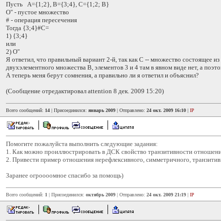
Пусть A={1;2}, B={3;4}, C={1;2; B}
O" - пустое множество
# - операция пересечения
Тогда {3;4}#C=
1) {3;4}
или
2) O"
Я ответил, что правильный вариант 2-й, так как С -- множество состоящее из 
двухэлементного множества В, элементов 3 и 4 там в явном виде нет, а поэт
А теперь меня берут сомнения, а правильно ли я ответил и объяснил?
(Сообщение отредактировал attention 8 дек. 2009 15:20)
Всего сообщений:
14
| Присоединился:
январь 2009
| Отправлено:
24 окт. 2009 16:10
|
IP
Помогите пожалуйста выполнить следующие задания:
1. Как можно проиллюстрировать в ДСК свойство транзитивности отношен
2. Привести пример отношения нерефлексивного, симметричного, транзитив
Заранее огроооомное спасибо за помощь)
Всего сообщений:
1
| Присоединился:
октябрь 2009
| Отправлено:
24 окт. 2009 21:19
|
IP