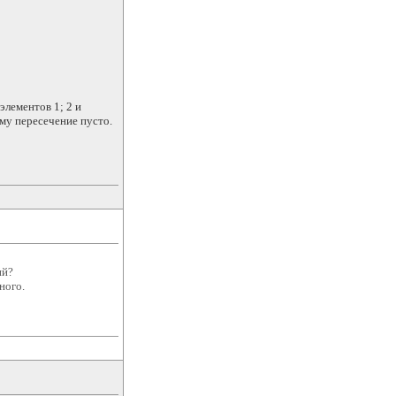
элементов 1; 2 и
ому пересечение пусто.
ий?
ного.