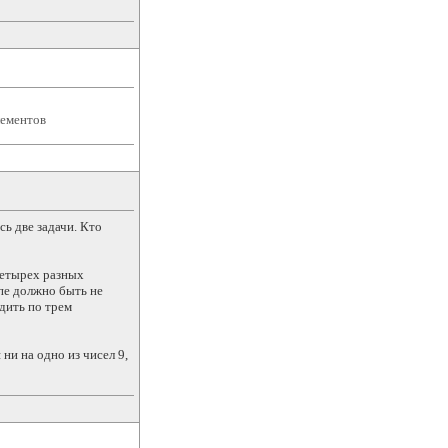
лементов
ь две задачи. Кто
четырех разных
ппе должно быть не
дить по трем
ни на одно из чисел 9,