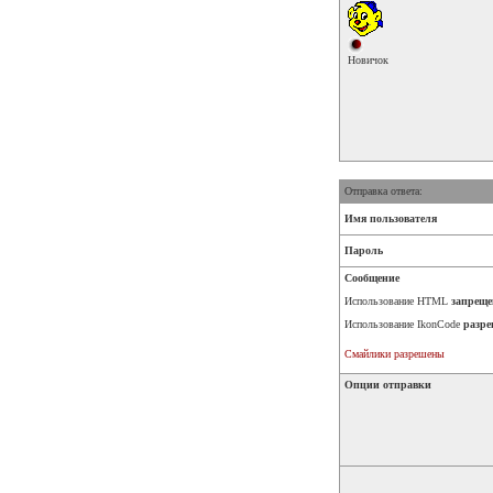
Новичок
Отправка ответа:
Имя пользователя
Пароль
Сообщение
Использование HTML
запреще
Использование IkonCode
разре
Смайлики разрешены
Опции отправки