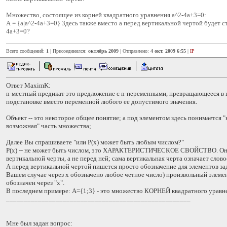
Множество, состоящее из корней квадратного уравнения a^2-4a+3=0:
А = {а|a^2-4а+3=0} Здесь также вместо а перед вертикальной чертой будет с
4a+3=0?
Всего сообщений:
1
| Присоединился:
октябрь 2009
| Отправлено:
4 окт. 2009 6:55
|
IP
Ответ MaximK:
n-местный предикат это предложение с n-переменными, превращающееся в 
подстановке вместо переменной любого ее допустимого значения.
Объект -- это некоторое общее понятие; а под элементом здесь понимается 
возможная" часть множества;
Далее Вы спрашиваете "или P(x) может быть любым числом?"
P(x) -- не может быть числом, это ХАРАКТЕРИСТИЧЕСКОЕ СВОЙСТВО. Он
вертикальной черты, а не перед ней; сама вертикальная черта означает слово
А перед вертикальной чертой пишется просто обозначение для элементов за
Вашем случае через x обозначено любое четное число) произвольный элеме
обозначен через "x".
В последнем примере: A={1;3} - это множество КОРНЕЙ квадратного уравн
____________________________________________________
Мне был задан вопрос: