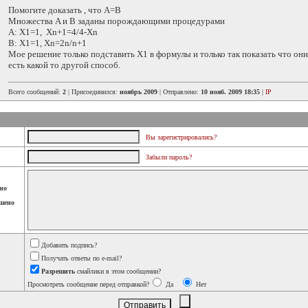
Помогите доказать , что А=В
Множества A и B заданы порождающими процедурами
A: X1=1, Xn+1=4/4-Xn
B: X1=1, Xn=2n/n+1
Мое решение только подставить X1 в формулы и только так показать что он
есть какой то другой способ.
Всего сообщений:
2
| Присоединился:
ноябрь 2009
| Отправлено:
10 нояб. 2009 18:35
|
IP
Вы зарегистрировались?
Забыли пароль?
но
шено
Добавить подпись?
Получать ответы по e-mail?
Разрешить
смайлики в этом сообщении?
Просмотреть сообщение перед отправкой?
Да
Нет