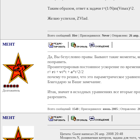
Таким образом, ответ к задачи t=(1/N)m(Vmax)^2.
Желаю успехов, ZVlad.
Всего сообщений:
Нет
| Присоединился:
Never
| Отправлено:
26 апр.
MEHT
Да, Вы безусловно правы. Бывают такие моменты, к
поправить.
Проинтегрировав постоянное ускорение по времени
r=
r
+
v
*t +
a
*t^2/2
0
0
почему-то решил, что это параметрическое уравнен
Благодарю за Ваше замечание.
Долгожитель
Итак, значит в исходных уравнениях все вторые пр
разрешить.
Всего сообщений:
1548
| Присоединился:
июнь 2005
| Отправлено:
2
MEHT
Цитата: Guest написал 26 апр. 2008 20:48
Мощность N, разиваемая катером, задана для того,