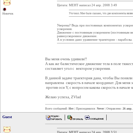
Цитата: MEHT написал 24 апр. 2008 3:49
Уточнил. Мне было сказано, что две компоненты явля
Новичок
Уверены? Ведь при постоянных компонентах ускорен
ускорения.
Движение с постоянным ускорением (постоянным ве
равноускоренное движение.
А в условии дано уравнение траектории - параболы.
Вы меня очень удивили!!
А как же балистическое движение тела в поле тяжести
составляет угол с вектором ускорения.
В данной задаче траектория дана, чтобы Вы поняли 
направлена скорость в начале координат. Для меня з
против оси Y, c вопросом какова скорость в начале 
Желаю успеха, ZVlad
Всего сообщений:
Нет
| Присоединился:
Never
| Отправлено:
26 апр.
Guest
Цитата: MEHT написал 24 апр. 2008 3:51