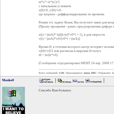
m*x''=-k*(x')^2
с начальным условием
x(0)=0, x'(0)=v0,
где штрихи - дифференцирование по времени.
Решив эту задачу Коши, Вы получите закон для коо
(Прошу прощения - ранее, при разрешении дифура 
x(t) = (m/k)* ln[(k/m)*v0*t + 1], и для скорости
v(t) = (m/k)*v0/[v0*t + (m/k)].
Время t0, в течении которого катер потеряет полов
v(t0)=v0/2 или расписав и выразив t0 получ.
t0 = m/(k*v0).
(Сообщение отредактировал MEHT 24 апр. 2008 17
Всего сообщений:
1548
| Присоединился:
июнь 2005
| Отправлено:
2
Manko8
Спасибо Вам большое.