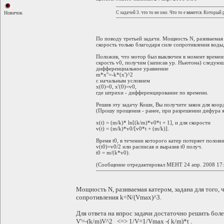
С задачей 3. что то не оно. Что то е вяжется. Который
Новичок
По поводу третьей задачи. Мощность N, разиваемая 
скорость только благодаря силе сопротивления воды,
Положив, что мотор был выключен в момент времени 
скрость v0, получим (записав ур. Ньютона) следующ
дифференциальное уравнение
m*x''=-k*(x')^2
с начальным условием
x(0)=0, x'(0)=v0,
где штрихи - дифференцирование по времени.
Решив эту задачу Коши, Вы получите закон для коор
(Прошу прощения - ранее, при разрешении дифура я
x(t) = (m/k)* ln[(k/m)*v0*t + 1], и для скорости
v(t) = (m/k)*v0/[v0*t + (m/k)].
Время t0, в течении которого катер потеряет полови
v(t0)=v0/2 или расписав и выразив t0 получ.
t0 = m/(k*v0).
(Сообщение отредактировал MEHT 24 апр. 2008 17:
Мощность N, разиваемая катером, задана для того,
сопротивления k=N/(Vmax)^3.
Для ответа на впрос задачи достаточно решить боле
V'=-(k/m)V^2 <=> 1/V=1/Vmax -( k/m)*t .