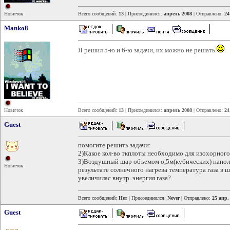
Новичок
Всего сообщений:
13
| Присоединился:
апрель 2008
| Отправлено:
24
Manko8
Я решил 5-ю и 6-ю задачи, их можно не решать
Новичок
Всего сообщений:
13
| Присоединился:
апрель 2008
| Отправлено:
24
Guest
помогите решить задачи:
2)Какое кол-во ткплоты необходимо для изохорного
3)Воздушный шар объемом о,5м(кубических) наполне
Новичок
результате солнечного нагрева температура газа в 
увеличилас внутр. энергия газа?
Всего сообщений:
Нет
| Присоединился:
Never
| Отправлено:
25 апр.
Guest