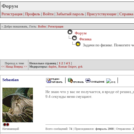
Форум
Регистрация
|
Профиль
|
Войти
|
Забытый пароль
|
Присутствующие
|
Справка
» Добро пожаловать, Гость:
Войти
|
Регистрация
Форум
Физика
Задачи по физике. Помогите ч
Переход к теме
Несколько страниц
[
1
2
3
4
5
]
<< Назад
Вперед >>
Модераторы:
duplex
,
Roman Osipov
,
gvk
Sebastian
Не знаю что у вас не получается, я вроде её решил,
9.4 секунды меня смущают.
Начинающий
Всего сообщений:
74
| Присоединился:
февраль 2008
| Отправлено:
2