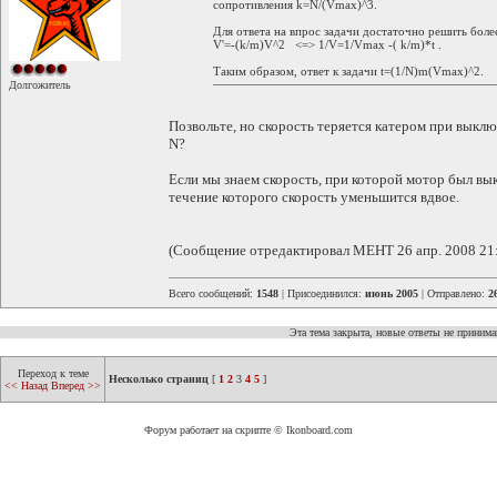
сопротивления k=N/(Vmax)^3.
Для ответа на впрос задачи достаточно решить боле
V'=-(k/m)V^2 <=> 1/V=1/Vmax -( k/m)*t .
Таким образом, ответ к задачи t=(1/N)m(Vmax)^2.
Долгожитель
Позвольте, но скорость теряется катером при вык
N?
Если мы знаем скорость, при которой мотор был в
течение которого скорость уменьшится вдвое.
(Сообщение отредактировал MEHT 26 апр. 2008 21
Всего сообщений:
1548
| Присоединился:
июнь 2005
| Отправлено:
2
Эта тема закрыта, новые ответы не приним
Переход к теме
Несколько страниц
[
1
2
3
4
5
]
<< Назад
Вперед >>
Форум работает на скрипте © Ikonboard.com