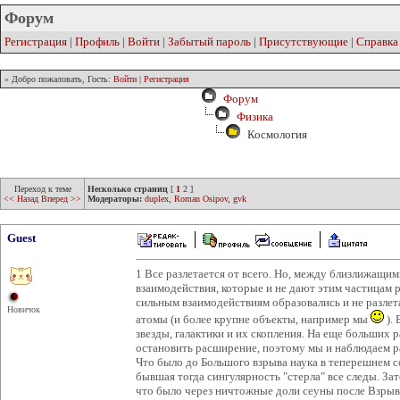
Форум
Регистрация
|
Профиль
|
Войти
|
Забытый пароль
|
Присутствующие
|
Справка
» Добро пожаловать, Гость:
Войти
|
Регистрация
Форум
Физика
Космология
Переход к теме
Несколько страниц
[
1
2
]
<< Назад
Вперед >>
Модераторы:
duplex
,
Roman Osipov
,
gvk
Guest
1 Все разлетается от всего. Но, между близлижащ
взаимодействия, которые и не дают этим частицам р
сильным взаимодействиям образовались и не разлет
Новичок
атомы (и более крупне объекты, например мы
). 
звезды, галактики и их скопления. На еще больших 
остановить расширение, поэтому мы и наблюдаем ра
Что было до Большого взрыва наука в теперешнем со
бывшая тогда сингулярность "стерла" все следы. З
что было через ничтожные доли сеуны после Взрыва