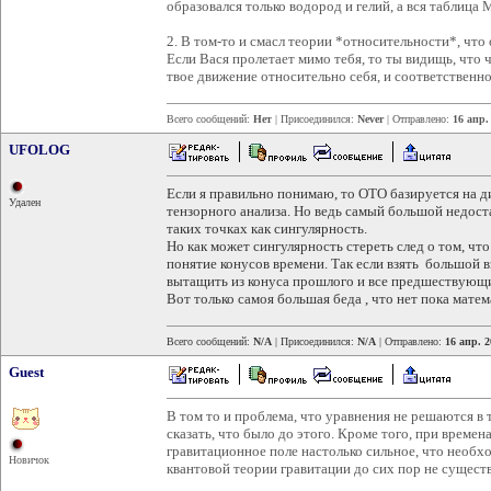
образовался только водород и гелий, а вся таблица 
2. В том-то и смасл теории *относительности*, что
Если Вася пролетает мимо тебя, то ты видищь, что 
твое движение относительно себя, и соответственно
Всего сообщений:
Нет
| Присоединился:
Never
| Отправлено:
16 апр.
UFOLOG
Если я правильно понимаю, то ОТО базируется на 
Удален
тензорного анализа. Но ведь самый большой недост
таких точках как сингулярность.
Но как может сингулярность стереть след о том, чт
понятие конусов времени. Так если взять большой 
вытащить из конуса прошлого и все предшествующи
Вот только самоя большая беда , что нет пока матем
Всего сообщений:
N/A
| Присоединился:
N/A
| Отправлено:
16 апр. 2
Guest
В том то и проблема, что уравнения не решаются в 
сказать, что было до этого. Кроме того, при времен
гравитационное поле настолько сильное, что необх
Новичок
квантовой теории гравитации до сих пор не существ