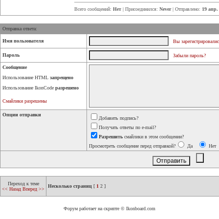
Всего сообщений:
Нет
| Присоединился:
Never
| Отправлено:
19 апр.
Отправка ответа:
Имя пользователя
Вы зарегистрировалис
Пароль
Забыли пароль?
Сообщение
Использование HTML
запрещено
Использование IkonCode
разрешено
Смайлики разрешены
Опции отправки
Добавить подпись?
Получать ответы по e-mail?
Разрешить
смайлики в этом сообщении?
Просмотреть сообщение перед отправкой?
Да
Нет
Переход к теме
Несколько страниц
[
1
2
]
<< Назад
Вперед >>
Форум работает на скрипте © Ikonboard.com