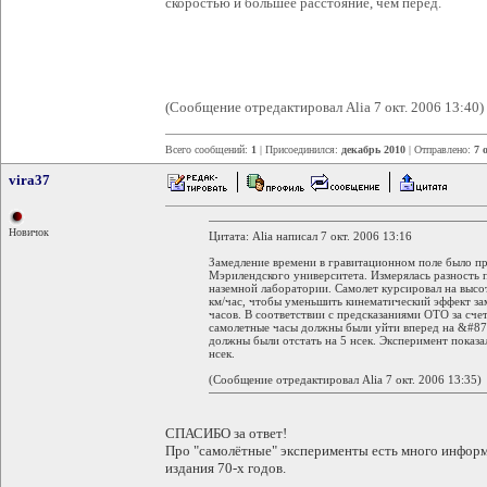
скоростью и большее расстояние, чем перед.
(Сообщение отредактировал Alia 7 окт. 2006 13:40)
Всего сообщений:
1
| Присоединился:
декабрь 2010
| Отправлено:
7 
vira37
Новичок
Цитата: Alia написал 7 окт. 2006 13:16
Замедление времени в гравитационном поле было пр
Мэрилендского университета. Измерялась разность п
наземной лаборатории. Самолет курсировал на высо
км/час, чтобы уменьшить кинематический эффект за
часов. В соответствии с предсказаниями ОТО за сч
самолетные часы должны были уйти вперед на &#877
должны были отстать на 5 нсек. Эксперимент показал
нсек.
(Сообщение отредактировал Alia 7 окт. 2006 13:35)
СПАСИБО за ответ!
Про "самолётные" эксперименты есть много информ
издания 70-х годов.