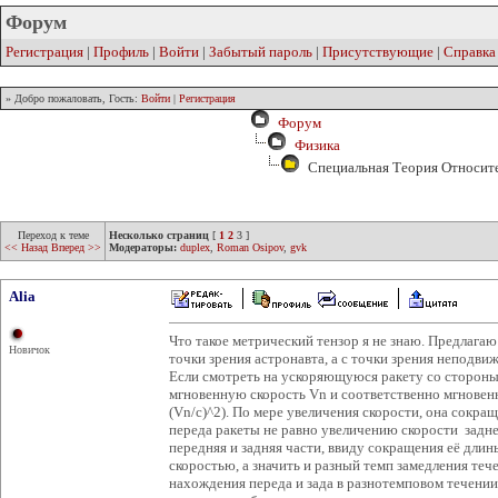
Форум
Регистрация
|
Профиль
|
Войти
|
Забытый пароль
|
Присутствующие
|
Справка
» Добро пожаловать, Гость:
Войти
|
Регистрация
Форум
Физика
Специальная Теория Относит
Переход к теме
Несколько страниц
[
1
2
3
]
<< Назад
Вперед >>
Модераторы:
duplex
,
Roman Osipov
,
gvk
Alia
Что такое метрический тензор я не знаю. Предлагаю 
Новичок
точки зрения астронавта, а с точки зрения неподви
Если смотреть на ускоряющуюся ракету со стороны 
мгновенную скорость Vn и соответственно мгновенн
(Vn/c)^2). По мере увеличения скорости, она сокращ
переда ракеты не равно увеличению скорости задне
передняя и задняя части, ввиду сокращения её длин
скоростью, а значить и разный темп замедления тече
нахождения переда и зада в разнотемповом течении