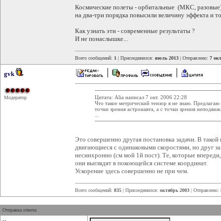
Космические полеты - орбитальные (МКС, разовые
на два-три порядка повысили величину эффекта и то
Как узнать эти - современные результаты ?
И не понаслышке...
Всего сообщений:
1
| Присоединился:
июль 2013
| Отправлено:
7 окт
gvk
Цитата: Alia написал 7 окт. 2006 22:28
Модератор
Что такое метрический тензор я не знаю. Предлагаю 
точки зрения астронавта, а с точки зрения неподвиж
...
Это совершенно другая постановка задачи. В такой 
двигающиеся с одинаковыми скоростями, но друг за
несинхронно (см мой 1й пост). Те, которые впереди,
они выглядят в покоющейся системе координат.
Ускорение здесь совершенно не при чем.
Всего сообщений:
835
| Присоединился:
октябрь 2003
| Отправлено:
Отправка ответа: