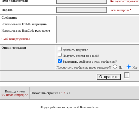
Имя пользователя
Вы зарегистрировалис
Пароль
Забыли пароль?
Сообщение
Использование HTML
запрещено
Использование IkonCode
разрешено
Смайлики разрешены
Опции отправки
Добавить подпись?
Получать ответы по e-mail?
Разрешить
смайлики в этом сообщении?
Просмотреть сообщение перед отправкой?
Да
Нет
Переход к теме
Несколько страниц
[
1
2
3
]
<< Назад
Вперед >>
Форум работает на скрипте © Ikonboard.com