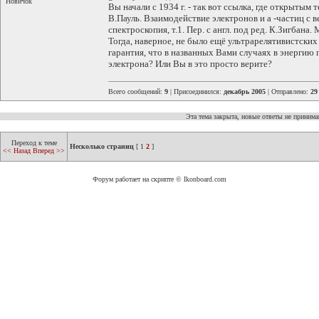
Новичок
Вы начали с 1934 г. - так вот ссылка, где открытым
В.Пауль. Взаимодействие электронов и a -частиц с ве
спектроскопия, т.1. Пер. с англ. под ред. К.Зигбана.
Тогда, наверное, не было ещё ультрарелятивистских
гарантия, что в названных Вами случаях в энергию
электрона? Или Вы в это просто верите?
Всего сообщений:
9
| Присоединился:
декабрь 2005
| Отправлено:
29
Эта тема закрыта, новые ответы не приним
Переход к теме
Несколько страниц
[
1
2
]
<< Назад
Вперед >>
Форум работает на скрипте © Ikonboard.com