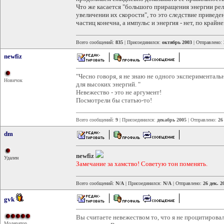
Что же касается "большого приращения энергии ре
увеличении их скорости", то это следствие привед
частиц конечна, а импульс и энергия - нет, по крайн
Всего сообщений:
835
| Присоединился:
октябрь 2003
| Отправлено:
newfiz
"Чесно говоря, я не знаю не одного экспериментал
Новичок
для высоких энергий. "
Невежество - это не аргумент!
Посмотрели бы статью-то!
Всего сообщений:
9
| Присоединился:
декабрь 2005
| Отправлено:
26
dm
newfiz
Удален
Замечание за хамство! Советую тон поменять.
Всего сообщений:
N/A
| Присоединился:
N/A
| Отправлено:
26 дек. 2
gvk
Вы считаете невежеством то, что я не процитирова
Модератор