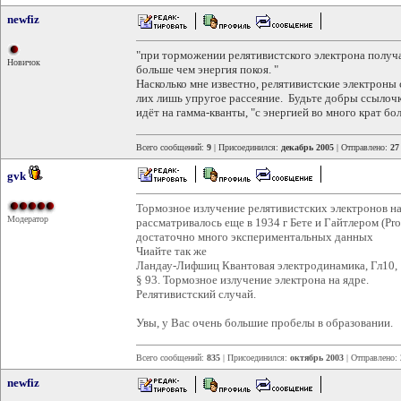
newfiz
"при торможении релятивистского электрона получа
Новичок
больше чем энергия покоя. "
Насколько мне известно, релятивистские электроны
лих лишь упругое рассеяние. Будьте добры ссылочку
идёт на гамма-кванты, "с энергией во много крат бо
Всего сообщений:
9
| Присоединился:
декабрь 2005
| Отправлено:
27
gvk
Тормозное излучение релятивистских электронов н
Модератор
рассматривалось еще в 1934 г Бете и Гайтлером (Proc
достаточно много экспериментальных данных
Чиайте так же
Ландау-Лифшиц Квантовая электродинамика, Гл10,
§ 93. Тормозное излучение электрона на ядре.
Релятивистский случай.
Увы, у Вас очень большие пробелы в образовании.
Всего сообщений:
835
| Присоединился:
октябрь 2003
| Отправлено:
newfiz