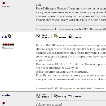
gvk,
Новичок
Бете-Гайтлер и Ландау-Лифшиц - это теория. А экс
на ядрах и помалкивают про тормозное излучение. Я
правоте, дайте-таки ссылку на эксперимент. Где д
получается гамма-квант хотя бы в 600 кэв, или боле
Всего сообщений:
9
| Присоединился:
декабрь 2005
| Отправлено:
28
gvk
Ну что Вы! НЕ могут экспериментаторы-ускоритель
Модератор
Любой студент специализирующийся в ядерной физи
экспериментальный источник гамма излучения с ш
конечно ядерные взрывы) - это тормозное излучени
ускорителей.
Именно так в DESY и SLAC, Дубне, Новосибирске и
для экспериментов гамма пучки.
А Вы просите ссылки на эксперименты!
Если Вы не посмотрели ссылки в указанной статье,
книгу по экспериментальной ядерной физике. Напри
Всего сообщений:
835
| Присоединился:
октябрь 2003
| Отправлено:
newfiz
gvk, ну что за дела?