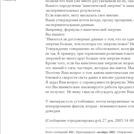
полагая что Вам уже много раз указывали на их, ск
Вашего определения "кинетической энергии" и зак
экспериментальных результатов.
Если изволите, могу высказать свое мнение.
Ваши утверждения почти всегда, прошу прощения,
экспериментальным данным.
Например, формулы о кинетической энергии.
Вы пишите:
"Имеются ли достоверные данные о том, что из одно
энергии больше, чем полторы его энергии покоя? На
Утверждение совершенно не обоснованное, всем фи
не так. К примеру, при торможении релятивистског
энергией во много крат больше чем энергия покоя.
Кроме того, если бы кинетическая энергия не возрас
тех знаний о элем. частицах, которые мы имеем. Мы
Поэтому Ваш вопрос о том какова кинетическая эн
близкой к скорости света давно и вполне удовлетв
Я задал Вам вопрос о справедливости формулы Эйн
что Вы внимательно анализируете работы предшеств
не получил. Не вижу смысла обсуждать другие Ваш
У лженауки есть устойчивые, почти непременные че
игнорирование фактов, вторая - невнимательное о
доводам.
(Сообщение отредактировал gvk 27 дек. 2005 14:40
Всего сообщений:
835
| Присоединился:
октябрь 2003
| Отправлено: