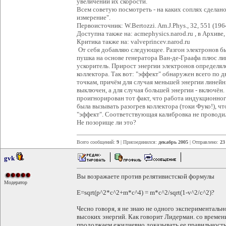
увеличении их скорости.
Всем советую посмотреть - на каких соплях сделано
измерение".
Первоисточник: W.Bertozzi. Am.J.Phys., 32, 551 (196
Доступна также на: acmephysics.narod.ru , в Архиве,
Критика также на: valveprincev.narod.ru
От себя добавляю следующее. Разгон электронов б
пушка на основе генератора Ван-де-Граафа плюс 
ускоритель. Прирост энергии электронов определялс
коллектора. Так вот: "эффект" обнаружен всего по д
точкам, причём для случая меньшей энергии линей
выключен, а для случая большей энергии - включён.
проигнорирован тот факт, что работа индукционно
была вызывать разогрев коллектора (токи Фуко!), чт
"эффект". Соответствующая калибровка не проводи
Не позорище ли это?
Всего сообщений:
9
| Присоединился:
декабрь 2005
| Отправлено:
23
gvk
Вы возражаете против релятивистской формулы
Модератор
E=sqrt(p^2*c^2+m*c^4) = m*c^2/sqrt(1-v^2/c^2)?
Чесно говоря, я не знаю не одного эксперименталь
высоких энергий. Как говорит Лидерман. со време
продолжаем ежидневно доказывать ее правильность,