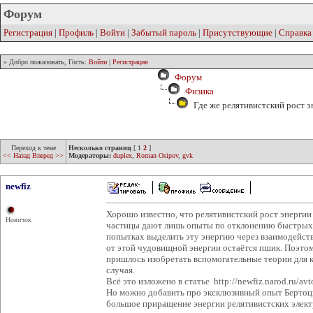
Форум
Регистрация
|
Профиль
|
Войти
|
Забытый пароль
|
Присутствующие
|
Справка
» Добро пожаловать, Гость:
Войти
|
Регистрация
Форум
Физика
Где же релятивистский рост э
Переход к теме
Несколько страниц
[
1
2
]
<< Назад
Вперед >>
Модераторы:
duplex
,
Roman Osipov
,
gvk
newfiz
Хорошо известно, что релятивистский рост энергии 
Новичок
частицы дают лишь опыты по отклонению быстры
попытках выделить эту энергию через взаимодей
от этой чудовищной энергии остаётся пшик. Поэто
пришлось изобретать вспомогательные теории для 
случая.
Всё это изложено в статье http://newfiz.narod.ru/av
Но можно добавить про эксклюзивный опыт Бертоцци
большое приращение энергии релятивистских элек