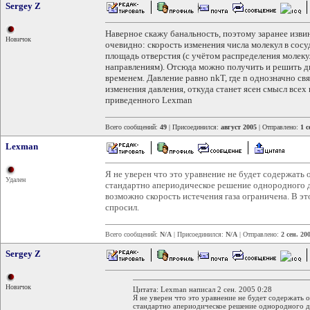
Sergey Z
Наверное скажу банальность, поэтому заранее изв
Новичок
очевидно: скорость изменения числа молекул в сос
площадь отверстия (с учётом распределения молеку
направлениям). Отсюда можно получить и решить д
временем. Давление равно nkT, где n однозначно свя
изменения давления, откуда станет ясен смысл все
приведенного Lexman
Всего сообщений:
49
| Присоединился:
август 2005
| Отправлено:
1 с
Lexman
Я не уверен что это уравнение не будет содержать
Удален
стандартно апериодическое решение однородного диф
возможно скорость истечения газа ограничена. В это
спросил.
Всего сообщений:
N/A
| Присоединился:
N/A
| Отправлено:
2 сен. 20
Sergey Z
Новичок
Цитата: Lexman написал 2 сен. 2005 0:28
Я не уверен что это уравнение не будет содержать
стандартно апериодическое решение однородного диф