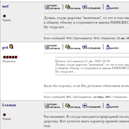
mrf
Думаю, есдли дырочка "маленькая", то это в том см
Удален
к общему объему и сохраняются законы РАВНОВЕ
Ну тогда нет ...
Всего сообщений:
N/A
| Присоединился:
N/A
| Отправлено:
21 авг. 2
gvk
Цитата: mrf написал 21 авг. 2005 20:59
Модератор
Думаю, есдли дырочка "маленькая", то это в том смы
к общему объему и сохраняются законы РАВНОВЕ
Ну тогда нет ...
Было бы хорошо, если Вы детально объяснили незн
Всего сообщений:
835
| Присоединился:
октябрь 2003
| Отправлено:
Lexman
Рассказываю. В сосуде находится природный газ под
Удален
дырочка. Вот хочется знать характер кривой сниже
газа.