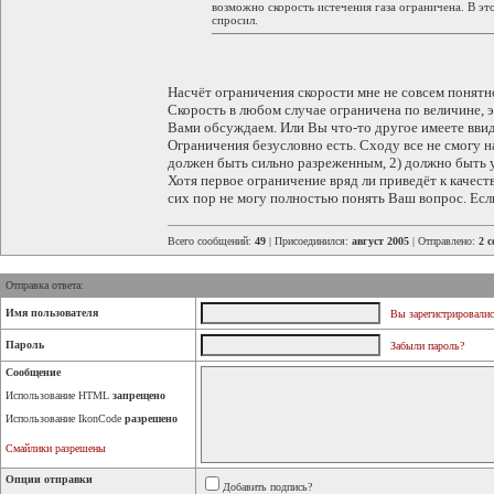
возможно скорость истечения газа ограничена. В это
спросил.
Насчёт ограничения скорости мне не совсем понятн
Скорость в любом случае ограничена по величине, э
Вами обсуждаем. Или Вы что-то другое имеете вви
Ограничения безусловно есть. Сходу все не смогу на
должен быть сильно разреженным, 2) должно быть 
Хотя первое ограничение вряд ли приведёт к качест
сих пор не могу полностью понять Ваш вопрос. Есл
Всего сообщений:
49
| Присоединился:
август 2005
| Отправлено:
2 с
Отправка ответа:
Имя пользователя
Вы зарегистрировалис
Пароль
Забыли пароль?
Сообщение
Использование HTML
запрещено
Использование IkonCode
разрешено
Смайлики разрешены
Опции отправки
Добавить подпись?