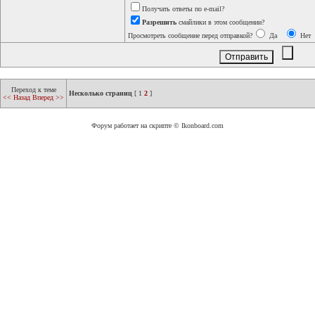
Получать ответы по e-mail?
Разрешить
смайлики в этом сообщении?
Просмотреть сообщение перед отправкой?
Да
Нет
Переход к теме
Несколько страниц
[
1
2
]
<< Назад
Вперед >>
Форум работает на скрипте © Ikonboard.com