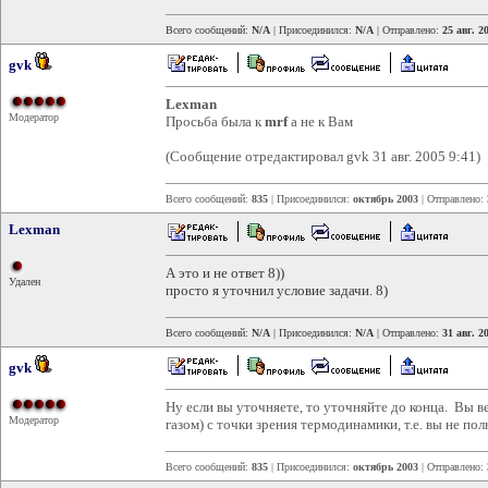
Всего сообщений:
N/A
| Присоединился:
N/A
| Отправлено:
25 авг. 2
gvk
Lexman
Модератор
Просьба была к
mrf
а не к Вам
(Сообщение отредактировал gvk 31 авг. 2005 9:41)
Всего сообщений:
835
| Присоединился:
октябрь 2003
| Отправлено:
Lexman
А это и не ответ 8))
Удален
просто я уточнил условие задачи. 8)
Всего сообщений:
N/A
| Присоединился:
N/A
| Отправлено:
31 авг. 2
gvk
Ну если вы уточняете, то уточняйте до конца. Вы ве
Модератор
газом) с точки зрения термодинамики, т.е. вы не п
Всего сообщений:
835
| Присоединился:
октябрь 2003
| Отправлено: