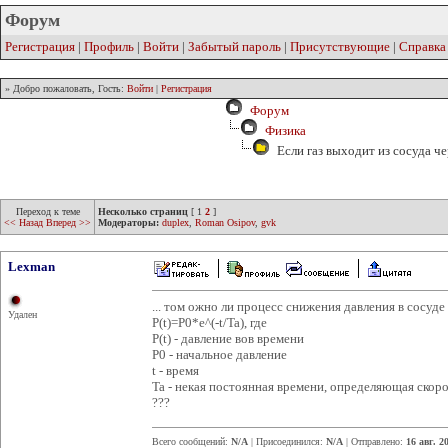
Форум
Регистрация
|
Профиль
|
Войти
|
Забытый пароль
|
Присутствующие
|
Справка
» Добро пожаловать, Гость:
Войти
|
Регистрация
Форум
Физика
Если газ выходит из сосуда че
Переход к теме
Несколько страниц
[
1
2
]
<< Назад
Вперед >>
Модераторы:
duplex
,
Roman Osipov
,
gvk
Lexman
... том ожно ли процесс снижения давления в сосуд
Удален
P(t)=P0*e^(-t/Ta), где
P(t) - давление вов времени
Р0 - начальное давление
t - время
Ta - некая постоянная времени, определяющая скор
???
Всего сообщений:
N/A
| Присоединился:
N/A
| Отправлено:
16 авг. 2