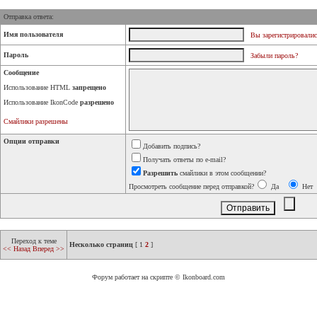
Отправка ответа:
Имя пользователя
Вы зарегистрировалис
Пароль
Забыли пароль?
Сообщение
Использование HTML
запрещено
Использование IkonCode
разрешено
Смайлики разрешены
Опции отправки
Добавить подпись?
Получать ответы по e-mail?
Разрешить
смайлики в этом сообщении?
Просмотреть сообщение перед отправкой?
Да
Нет
Переход к теме
Несколько страниц
[
1
2
]
<< Назад
Вперед >>
Форум работает на скрипте © Ikonboard.com