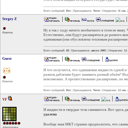
Всего сообщений:
Нет
| Присоединился:
Never
| Отправлено:
11 сен. 
Sergey Z
Ну я так с ходу ничего необычного в этом не вижу.
Новичок
Естественно, они будут расширяться до разного ко
одинаковая (она обусловлена тепловым расширение
Всего сообщений:
49
| Присоединился:
август 2005
| Отправлено:
12 
Guest
И что получится, что одинаковая жидкость одной и
разном даблении будет занимать разный объём? Ве
невозможно. А препятствование расширению, по мо
Новичок
Всего сообщений:
Нет
| Присоединился:
Never
| Отправлено:
12 сен.
VF
И жидкости и твердые тела сжимаются. Вот здесь 
удалена
Вообще зная МКТ странно предпологать, что сжим
Administrator