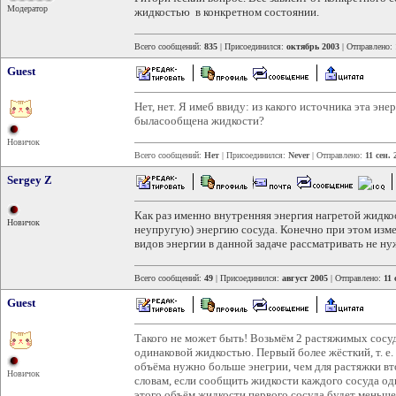
Модератор
жидкостью в конкретном состоянии.
Всего сообщений:
835
| Присоединился:
октябрь 2003
| Отправлено:
Guest
Нет, нет. Я имеб ввиду: из какого источника эта эне
быласообщена жидкости?
Новичок
Всего сообщений:
Нет
| Присоединился:
Never
| Отправлено:
11 сен. 
Sergey Z
Как раз именно внутренняя энергия нагретой жидк
Новичок
неупругую) энергию сосуда. Конечно при этом изме
видов энергии в данной задаче рассматривать не ну
Всего сообщений:
49
| Присоединился:
август 2005
| Отправлено:
11 
Guest
Такого не может быть! Возьмём 2 растяжимых сосу
одинаковой жидкостью. Первый более жёсткий, т. е.
объёма нужно больше энегрии, чем для растяжки вт
Новичок
словам, если сообщить жидкости каждого сосуда од
этого объём жидкости первого сосуда будет меньше