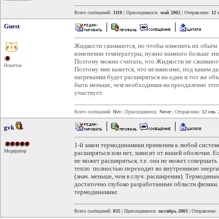
Всего сообщений:
3110
| Присоединился:
май 2002
| Отправлено:
12 
Guest
Жидкости сжимаются, но чтобы изменить их обьём н
изменении температуры, нужно намного больше эне
Поэтому можно считать, что Жидкости не сжимают
Новичок
Поэтому мне кажется, что независимо, под каким д
нагревании будет расширяться на один и тот же об
быть меньше, чем необходимая на преодаление этого
участвует.
Всего сообщений:
Нет
| Присоединился:
Never
| Отправлено:
12 сен.
gvk
1-й закон термодинамики применим к любой системе,
Модератор
расширяться или нет, зависит от вашей оболочки. Е
не может расширяться, т.е. она не может совершат
тепло полностью переходит во внутреннюю энергию.
(знач. меньше, чем в случ. расширения). Термодина
достаточно глубоко разработанные области физики.
термодинамике.
Всего сообщений:
835
| Присоединился:
октябрь 2003
| Отправлено: