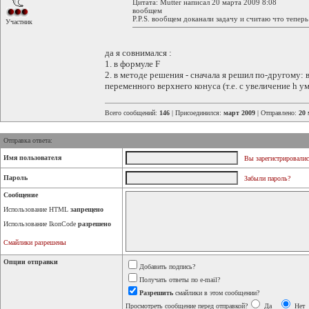
Цитата: Mutter написал 20 марта 2009 8:08
вообщем
P.P.S. вообщем доканали задачу и считаю что теперь
Участник
да я совнимался :
1. в формуле F
2. в методе решения - сначала я решил по-другому: 
переменного верхнего конуса (т.е. с увеличение h у
Всего сообщений:
146
| Присоединился:
март 2009
| Отправлено:
20 
Отправка ответа:
Имя пользователя
Вы зарегистрировалис
Пароль
Забыли пароль?
Сообщение
Использование HTML
запрещено
Использование IkonCode
разрешено
Смайлики разрешены
Опции отправки
Добавить подпись?
Получать ответы по e-mail?
Разрешить
смайлики в этом сообщении?
Просмотреть сообщение перед отправкой?
Да
Нет