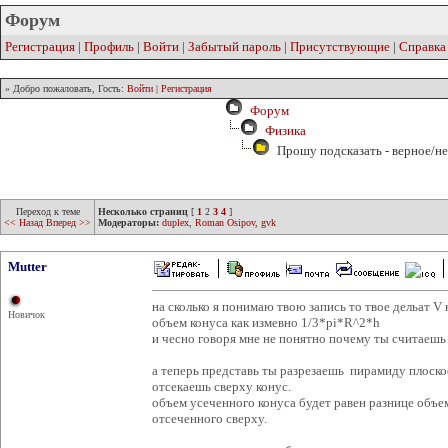
Форум
Регистрация
|
Профиль
|
Войти
|
Забытый пароль
|
Присутствующие
|
Справка
» Добро пожаловать, Гость:
Войти
|
Регистрация
Форум
Физика
Прошу подсказать - верное/не
Переход к теме
Несколько страниц
[
1
2
3
4
]
<< Назад
Вперед >>
Модераторы:
duplex
,
Roman Osipov
,
gvk
Mutter
на сколько я понимаю твою запись то твое дельат V 
Новичок
объем конуса как измевно 1/3*pi*R^2*h
и чесно говоря мне не понятно почему ты считаешь 
а теперь представь ты разрезаешь пирамиду плоск
отсекаешь сверху конус.
объем усеченного конуса будет равен разнице объе
отсеченного сверху.