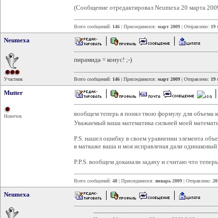
(Сообщение отредактировал Neumexa 20 марта 2009
Всего сообщений:
146
| Присоединился:
март 2009
| Отправлено:
19 
Neumexa
пирамида = конус! ;-)
Участник
Всего сообщений:
146
| Присоединился:
март 2009
| Отправлено:
19 
Mutter
вообщем теперь я понял твою формулу для объема 
Новичок
Уважаемый ваша математика сильней моей математ
P.S. нашел ошибку в своем уравнении элемента объе
в маткаже ваша и моя исправленая дали одинаковый 
P.P.S. вообщем доканали задачу и считаю что теперь
Всего сообщений:
48
| Присоединился:
январь 2009
| Отправлено:
20
Neumexa