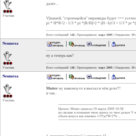
далее...
Участник
V[нашей, "строющейся" пирамиды будет <=> усеченно
pi * H*R^2 - 1/3 * pi *(R/H)^2 * (H - h)^3 = 1/3 * pi *
Всего сообщений:
146
| Присоединился:
март 2009
| Отправлено:
19 
Neumexa
ну а теперь как?
Участник
Всего сообщений:
146
| Присоединился:
март 2009
| Отправлено:
19 
Neumexa
Mutter
ну наконец-то я въехал в чём дело!!!
и так...
Участник
Цитата: Mutter написал 19 марта 2009 10:58
на сколько я понимаю твою запись то твое дельат V 
объем конуса как измевно 1/3*pi*R^2*h ...
1. видимно "измевно" = известно !?