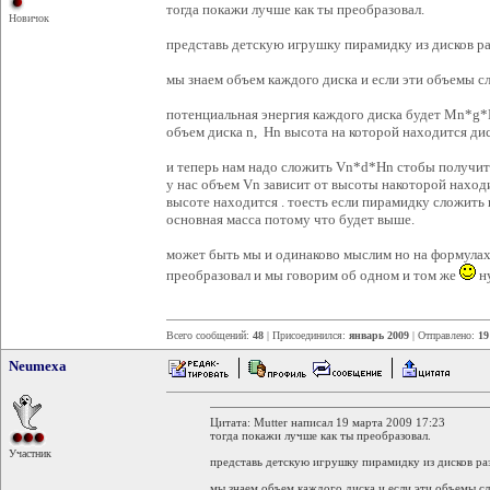
тогда покажи лучше как ты преобразовал.
Новичок
представь детскую игрушку пирамидку из дисков ра
мы знаем объем каждого диска и если эти объемы с
потенциальная энергия каждого диска будет Mn*g
объем диска n, Hn высота на которой находится дис
и теперь нам надо сложить Vn*d*Hn стобы получит
у нас объем Vn зависит от высоты накоторой находит
высоте находится . тоесть если пирамидку сложить 
основная масса потому что будет выше.
может быть мы и одинаково мыслим но на формулах
преобразовал и мы говорим об одном и том же
ну
Всего сообщений:
48
| Присоединился:
январь 2009
| Отправлено:
19
Neumexa
Цитата: Mutter написал 19 марта 2009 17:23
тогда покажи лучше как ты преобразовал.
Участник
представь детскую игрушку пирамидку из дисков ра
мы знаем объем каждого диска и если эти объемы с