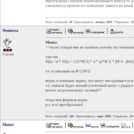
причем когда считаем объем маленького конуса то р
уменьшится причем его изменение зависит на какой
Всего сообщений:
48
| Присоединился:
январь 2009
| Отправлено:
19
Neumexa
Mutter
>>чесно говоря мне не понятно почему ты считаешь
Участник
там так:
F(h) = d * V(h) = 1/(3*H^2) * d * pi*R^2 * [H^3 - (H-h
т.е. я умножаю на R^2/H^2
верно я понимаю задачу, что конус выстраивается и
т.е. сначала будет низкий усеченный конус с радиусо
иттоге получаем конус полный!!!
тогда моя формула верна
p.s. я её преобразовал!
Всего сообщений:
146
| Присоединился:
март 2009
| Отправлено:
19 
Mutter