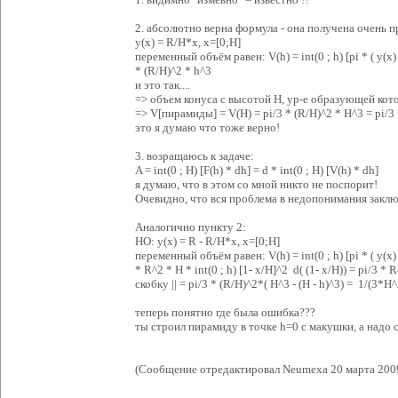
2. абсолютно верна формула - она получена очень п
y(x) = R/H*x, x=[0;H]
переменный объём равен: V(h) = int(0 ; h) [pi * ( y(x) 
* (R/H)^2 * h^3
и это так....
=> объем конуса с высотой H, ур-е образующей кото
=> V[пирамиды] = V(H) = pi/3 * (R/H)^2 * H^3 = pi/3
это я думаю что тоже верно!
3. возращаюсь к задаче:
A = int(0 ; H) [F(h) * dh] = d * int(0 ; H) [V(h) * dh]
я думаю, что в этом со мной никто не поспорит!
Очевидно, что вся проблема в недопонимания закл
Аналогично пункту 2:
НО: y(x) = R - R/H*x, x=[0;H]
переменный объём равен: V(h) = int(0 ; h) [pi * ( y(x) )
* R^2 * H * int(0 ; h) [1- x/H]^2 d( (1- x/H)) = pi/3 * 
скобку || = pi/3 * (R/H)^2*( H^3 - (H - h)^3) = 1/(3*H
теперь понятно где была ошибка???
ты строил пирамиду в точке h=0 с макушки, а надо с
(Сообщение отредактировал Neumexa 20 марта 2009