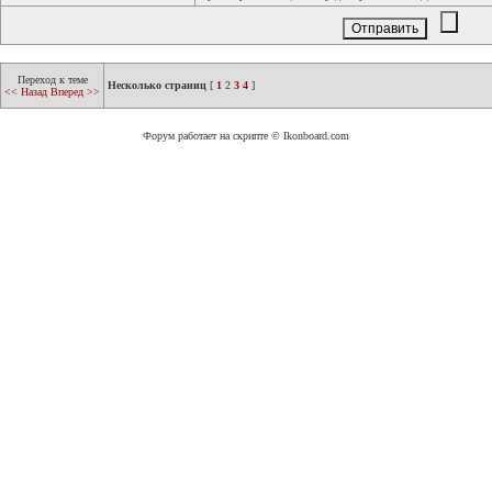
Переход к теме
Несколько страниц
[
1
2
3
4
]
<< Назад
Вперед >>
Форум работает на скрипте © Ikonboard.com