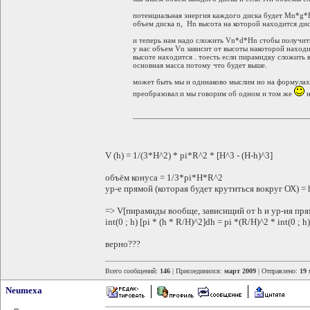
потенциальная энергия каждого диска будет Mn*g
объем диска n, Hn высота на которой находится дис
и теперь нам надо сложить Vn*d*Hn стобы получит
у нас объем Vn зависит от высоты накоторой находит
высоте находится . тоесть если пирамидку сложить 
основная масса потому что будет выше.
может быть мы и одинаково мыслим но на формулах
преобразовал и мы говорим об одном и том же
н
V (h) = 1/(3*H^2) * pi*R^2 * [H^3 - (H-h)^3]
объём конуса = 1/3*pi*H*R^2
ур-е прямой (которая будет крутиться вокруг ОХ) = 
=> V[пирамиды вообще, зависищий от h и ур-ия прямой
int(0 ; h) [pi * (h * R/H)^2]dh = pi *(R/H)^2 * int(0 ; h
верно???
Всего сообщений:
146
| Присоединился:
март 2009
| Отправлено:
19 
Neumexa