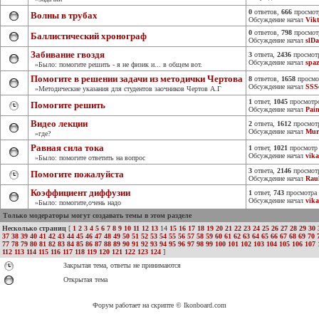
0
ответов,
666
просмот
Волны в трубах
Обсуждение начал
Vik
0
ответов,
798
просмот
Баллистический хронограф
Обсуждение начал
slD
Забивание гвоздя
3
ответа,
2436
просмот
Обсуждение начал
spa
»Было: помогите решить - я не физик и... в общем вот.
Помогите в решении задачи из методички Чертова
8
ответов,
1658
просмо
Обсуждение начал
SSS
»Методические указания для студентов заочников Чертов А.Г
1
ответ,
1045
просмотр
Помогите решить
Обсуждение начал
Pain
Видео лекции
2
ответа,
1612
просмот
Обсуждение начал
Mur
»где?
Равная сила тока
1
ответ,
1021
просмотр
Обсуждение начал
vik
»Было: помогите ответить на вопрос
3
ответа,
2146
просмот
Помогите пожалуйста
Обсуждение начал
Rau
Коэффициент диффузии
1
ответ,
743
просмотра
Обсуждение начал
vik
»Было: помогите,очень надо
Только модераторы могут создавать темы в этом разделе
Несколько страниц
[
1
2
3
4
5
6
7
8
9
10
11
12
13
14
15
16
17
18
19
20
21
22
23
24
25
26
27
28
29
30
37
38
39
40
41
42
43
44
45
46
47
48
49
50
51
52
53
54
55
56
57
58
59
60
61
62
63
64
65
66
67
68
69
70
77
78
79
80
81
82
83
84
85
86
87
88
89
90
91
92
93
94
95
96
97
98
99
100
101
102
103
104
105
106
107
112
113
114
115
116
117
118
119
120
121
122
123
124
]
Закрытая тема, ответы не принимаются
Открытая тема
Форум работает на скрипте © Ikonboard.com