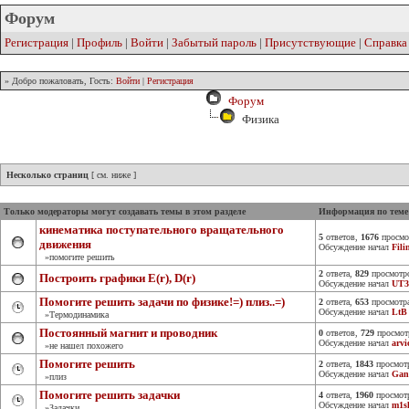
Форум
Регистрация
|
Профиль
|
Войти
|
Забытый пароль
|
Присутствующие
|
Справка
» Добро пожаловать, Гость:
Войти
|
Регистрация
Форум
Физика
Несколько страниц
[ см. ниже ]
Только модераторы могут создавать темы в этом разделе
Информация по теме
кинематика поступательного вращательного
5
ответов,
1676
просмо
движения
Обсуждение начал
Fili
»помогите решить
2
ответа,
829
просмотр
Построить графики E(r), D(r)
Обсуждение начал
UT3
Помогите решить задачи по физике!=) плиз..=)
2
ответа,
653
просмотр
Обсуждение начал
LtB
»Термодинамика
Постоянный магнит и проводник
0
ответов,
729
просмот
Обсуждение начал
arvi
»не нашел похожего
Помогите решить
2
ответа,
1843
просмот
Обсуждение начал
Gan
»плиз
Помогите решить задачки
4
ответа,
1960
просмот
Обсуждение начал
m1s
»Задачки