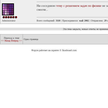
Ни соседнюю
тему с решением задач по физике
не з
смогли...
Administrator
Всего сообщений:
3110
| Присоединился:
май 2002
| Отправлено:
29 
Эта тема закрыта, новые ответы не приним
Переход к теме
Одна страница
<< Назад
Вперед >>
Форум работает на скрипте © Ikonboard.com