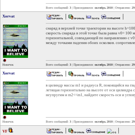
Всего сообщений:
3
| Присоединился:
октябрь 2010
| Отправлено:
29
Xorvat
снаряд в верхней точке траектории на высоте h=100м
скорость снаряда в этой точке была равна v0= 100 м
горизонтальной, совпадающей по направлению с v0 
между точками падения обоих осколков. сопротивле
Новичок
Всего сообщений:
3
| Присоединился:
октябрь 2010
| Отправлено:
29
Xorvat
в цилиндр массы m1 и радиуса R, покоящийся на гла
летящая горизонтально на высоте от оси цилиндра с
неупругим и m2<<m1, найдите скорость оси и углов
Новичок
Всего сообщений:
3
| Присоединился:
октябрь 2010
| Отправлено:
29
VF