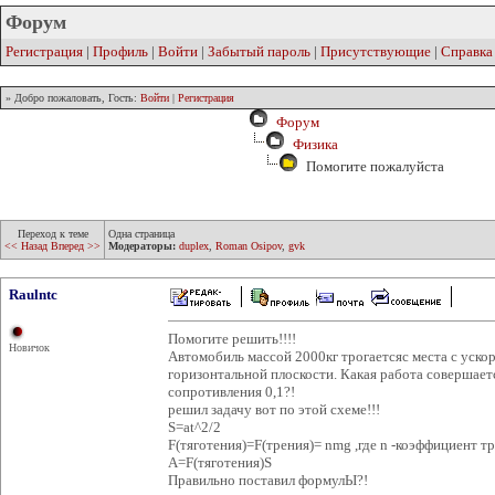
Форум
Регистрация
|
Профиль
|
Войти
|
Забытый пароль
|
Присутствующие
|
Справка
» Добро пожаловать, Гость:
Войти
|
Регистрация
Форум
Физика
Помогите пожалуйста
Переход к теме
Одна страница
<< Назад
Вперед >>
Модераторы:
duplex
,
Roman Osipov
,
gvk
Raulntc
Помогите решить!!!!
Новичок
Автомобиль массой 2000кг трогаетсяс места с ускор
горизонтальной плоскости. Какая работа совершаетс
сопротивления 0,1?!
решил задачу вот по этой схеме!!!
S=at^2/2
F(тяготения)=F(трения)= nmg ,где n -коэффициент т
A=F(тяготения)S
Правильно поставил формулЫ?!