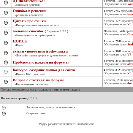
Д1 Яблонский В21
0
ответов,
1409
просмо
Обсуждение начал
Wol
»ошибка в решении
Ошибка в решении
1
ответ,
2715
просмотр
Обсуждение начал
free
»решебник яблонского
Цитаты про exir.ru
2
ответа,
1775
просмот
Обсуждение начал
VF
»Интересные высказывания о сайте
большое спасибо
20
ответов,
8426
просм
[ Страницы
1
2
3
]
Обсуждение начал
Gue
»благодарности авторам проекта
ПОИСК
4
ответа,
2100
просмот
Обсуждение начал
Sen
»Поиск
exir.ru - новое имя irodov.nm.ru
2
ответа,
3881
просмот
Обсуждение начал
VF
»Для сайта зарегистрирован домен второго уровня
3
ответа,
2415
просмот
Проблемы с входом на форумы
Обсуждение начал
atte
Конкурс: создание значка для сайта
4
ответа,
8325
просмот
Обсуждение начал
VF
»Иконка 16x16 пикселей
Вопрос о статусах на форуме
5
ответов,
2632
просмо
Обсуждение начал
dm
»Какие бывают, за что дают...
Только модераторы могут создавать темы в этом разделе
Несколько страниц
[
1
2
3
]
Закрытая тема, ответы не принимаются
Открытая тема
Форум работает на скрипте © Ikonboard.com