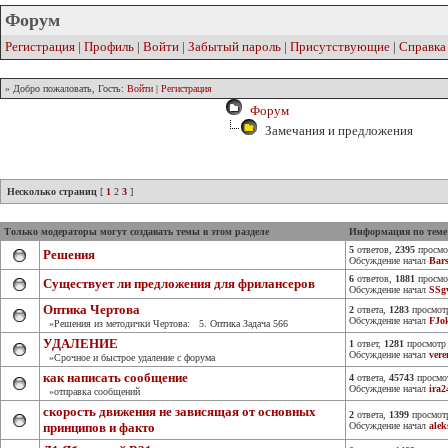
Форум
Регистрация
|
Профиль
|
Войти
|
Забытый пароль
|
Присутствующие
|
Справка
» Добро пожаловать, Гость:
Войти
|
Регистрация
Форум
Замечания и предложения
Несколько страниц
[
1
2
3
]
Только модераторы могут создавать темы в этом разделе
Информация по теме
5
ответов,
2395
просмо
Решения
Обсуждение начал
Bar
6
ответов,
1881
просмо
Существует ли предложения для фрилансеров
Обсуждение начал
SSg
Оптика Чертова
2
ответа,
1283
просмот
Обсуждение начал
FJo
»Решения из методички Чертова: 5. Оптика Задача 566
УДАЛЕНИЕ
1
ответ,
1281
просмотр
Обсуждение начал
ver
»Срочное и быстрое удаление с форума
как написать сообщение
4
ответа,
45743
просмо
Обсуждение начал
ira2
»отправка сообщений
скорость движения не зависящая от основных
2
ответа,
1399
просмот
принципов и факто
Обсуждение начал
ale