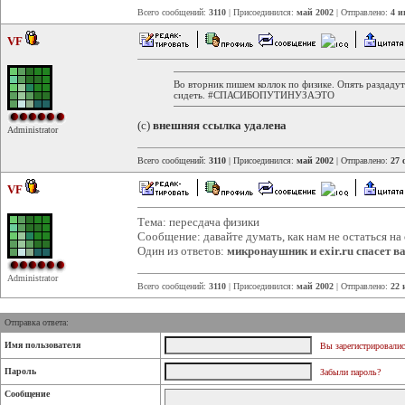
Всего сообщений:
3110
| Присоединился:
май 2002
| Отправлено:
4 и
VF
Во вторник пишем коллок по физике. Опять раздадут 
сидеть. #СПАСИБОПУТИНУЗАЭТО
(c)
внешняя ссылка удалена
Administrator
Всего сообщений:
3110
| Присоединился:
май 2002
| Отправлено:
27 
VF
Тема: пересдача физики
Сообщение: давайте думать, как нам не остаться на
Один из ответов:
микронаушник и exir.ru спасет ва
Administrator
Всего сообщений:
3110
| Присоединился:
май 2002
| Отправлено:
22 
Отправка ответа:
Имя пользователя
Вы зарегистрировалис
Пароль
Забыли пароль?
Сообщение