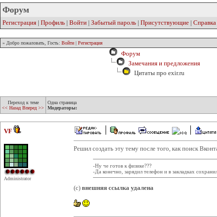
Форум
Регистрация
|
Профиль
|
Войти
|
Забытый пароль
|
Присутствующие
|
Справка
» Добро пожаловать, Гость:
Войти
|
Регистрация
Форум
Замечания и предложения
Цитаты про exir.ru
Переход к теме
Одна страница
<< Назад
Вперед >>
Модераторы:
VF
Решил создать эту тему после того, как поиск Вкон
-Ну че готов к физике???
-Да конечно, зарядил телефон и в закладках сохрани
Administrator
(c)
внешняя ссылка удалена