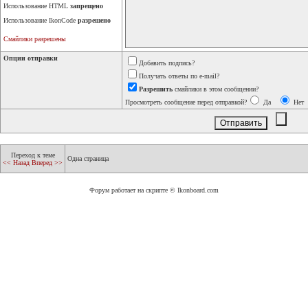
Использование HTML
запрещено
Использование IkonCode
разрешено
Смайлики разрешены
Опции отправки
Добавить подпись?
Получать ответы по e-mail?
Разрешить
смайлики в этом сообщении?
Просмотреть сообщение перед отправкой?
Да
Нет
Переход к теме
Одна страница
<< Назад
Вперед >>
Форум работает на скрипте © Ikonboard.com