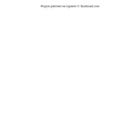
Форум работает на скрипте © Ikonboard.com