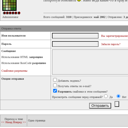
Попробуй обновить
. Явно ведь какие-то в брауз
Administrator
Всего сообщений:
3110
| Присоединился:
май 2002
| Отправлено:
3 д
Отправка ответа:
Имя пользователя
Вы зарегистрировалис
Пароль
Забыли пароль?
Сообщение
Использование HTML
запрещено
Использование IkonCode
разрешено
Смайлики разрешены
Опции отправки
Добавить подпись?
Получать ответы по e-mail?
Разрешить
смайлики в этом сообщении?
Просмотреть сообщение перед отправкой?
Да
Нет
Переход к теме
Одна страница
<< Назад
Вперед >>