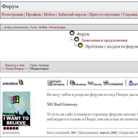
Форум
Регистрация
|
Профиль
|
Войти
|
Забытый пароль
|
Присутствующие
|
Справка
» Добро пожаловать, Гость:
Войти
|
Регистрация
Форум
Замечания и предложения
Проблемы с входом на фору
Переход к теме
Одна страница
<< Назад
Вперед >>
Модераторы:
attention
Не могу зайти в разделы форума из под Оперы, выс
502 Bad Gateway
То есть на сайт и главную страницу форума захожу 
наблюдается только в Опере, чистка кэша не помогла
Долгожитель
Всего сообщений:
994
| Присоединился:
апрель 2006
| Отправлено:
3