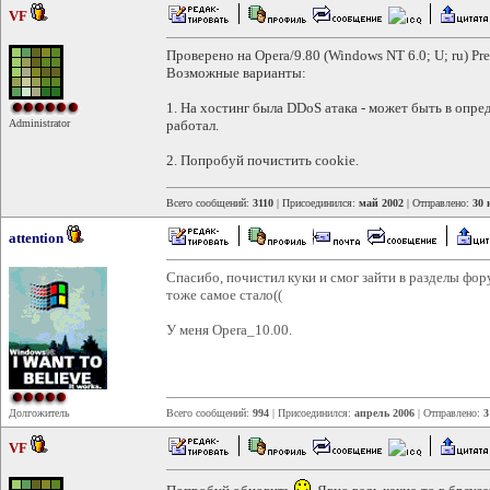
VF
Проверено на Opera/9.80 (Windows NT 6.0; U; ru) Pres
Возможные варианты:
1. На хостинг была DDoS атака - может быть в опр
Administrator
работал.
2. Попробуй почистить cookie.
Всего сообщений:
3110
| Присоединился:
май 2002
| Отправлено:
30 
attention
Спасибо, почистил куки и смог зайти в разделы фо
тоже самое стало((
У меня Opera_10.00.
Долгожитель
Всего сообщений:
994
| Присоединился:
апрель 2006
| Отправлено:
3
VF