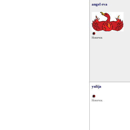
angel eva
Новичок
yulija
Новичок