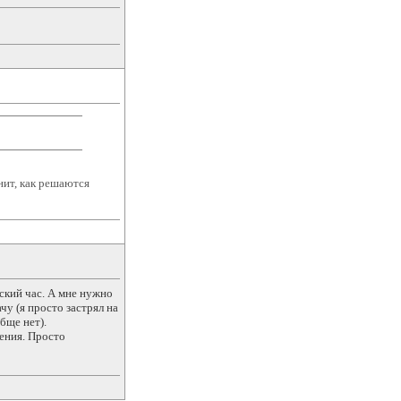
нит, как решаются
еский час. А мне нужно
чу (я просто застрял на
бще нет).
шения. Просто