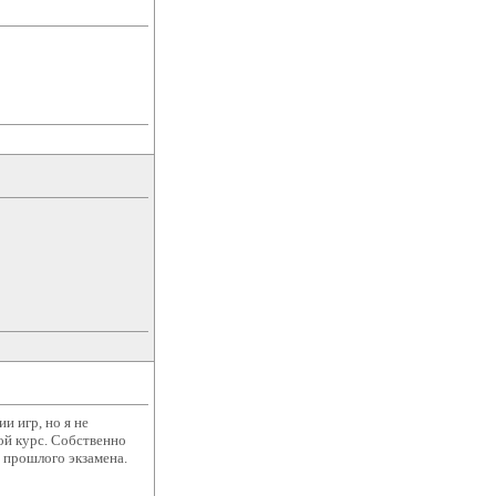
и игр, но я не
гой курс. Собственно
з прошлого экзамена.