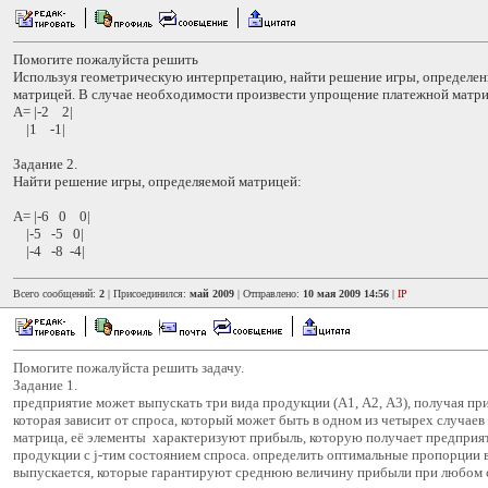
Помогите пожалуйста решить
Используя геометрическую интерпретацию, найти решение игры, определе
матрицей. В случае необходимости произвести упрощение платежной матр
А= |-2 2|
|1 -1|
Задание 2.
Найти решение игры, определяемой матрицей:
А= |-6 0 0|
|-5 -5 0|
|-4 -8 -4|
Всего сообщений:
2
| Присоединился:
май 2009
| Отправлено:
10 мая 2009 14:56
|
IP
Помогите пожалуйста решить задачу.
Задание 1.
предприятие может выпускать три вида продукции (А1, А2, А3), получая пр
которая зависит от спроса, который может быть в одном из четырех случаев 
матрица, её элементы характеризуют прибыль, которую получает предприят
продукции с j-тим состоянием спроса. определить оптимальные пропорции 
выпускается, которые гарантируют среднюю величину прибыли при любом 