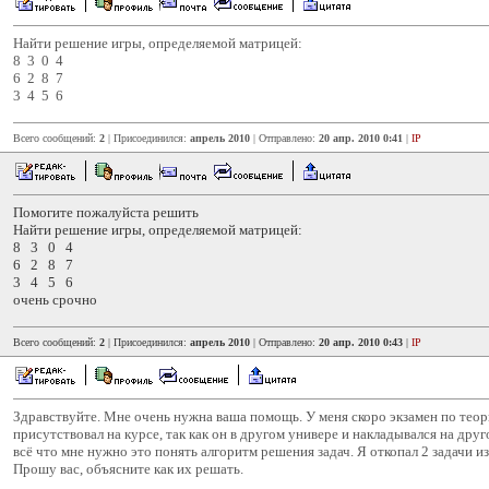
Найти решение игры, определяемой матрицей:
8 3 0 4
6 2 8 7
3 4 5 6
Всего сообщений:
2
| Присоединился:
апрель 2010
| Отправлено:
20 апр. 2010 0:41
|
IP
Помогите пожалуйста решить
Найти решение игры, определяемой матрицей:
8 3 0 4
6 2 8 7
3 4 5 6
очень срочно
Всего сообщений:
2
| Присоединился:
апрель 2010
| Отправлено:
20 апр. 2010 0:43
|
IP
Здравствуйте. Мне очень нужна ваша помощь. У меня скоро экзамен по теори
присутствовал на курсе, так как он в другом универе и накладывался на дру
всё что мне нужно это понять алгоритм решения задач. Я откопал 2 задачи и
Прошу вас, объясните как их решать.