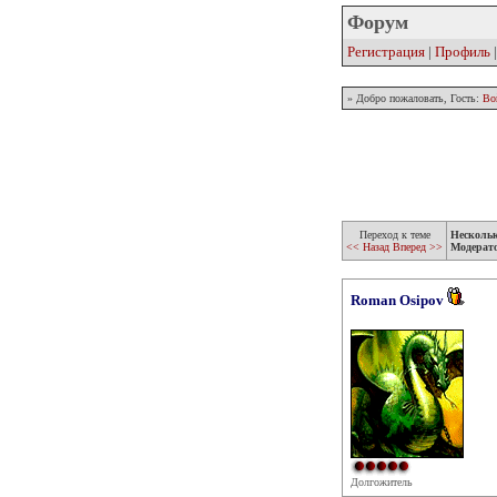
Форум
Регистрация
|
Профиль
» Добро пожаловать, Гость:
Во
Переход к теме
Несколь
<< Назад
Вперед >>
Модерат
Roman Osipov
Долгожитель