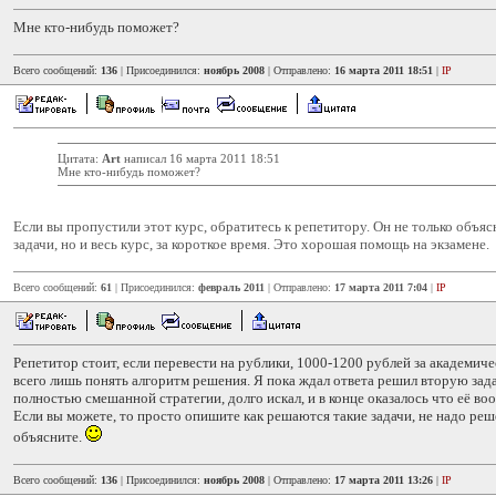
Мне кто-нибудь поможет?
Всего сообщений:
136
| Присоединился:
ноябрь 2008
| Отправлено:
16 марта 2011 18:51
|
IP
Цитата:
Art
написал 16 марта 2011 18:51
Мне кто-нибудь поможет?
Если вы пропустили этот курс, обратитесь к репетитору. Он не только объяс
задачи, но и весь курс, за короткое время. Это хорошая помощь на экзамене.
Всего сообщений:
61
| Присоединился:
февраль 2011
| Отправлено:
17 марта 2011 7:04
|
IP
Репетитор стоит, если перевести на рублики, 1000-1200 рублей за академич
всего лишь понять алгоритм решения. Я пока ждал ответа решил вторую зада
полностью смешанной стратегии, долго искал, и в конце оказалось что её воо
Если вы можете, то просто опишите как решаются такие задачи, не надо ре
объясните.
Всего сообщений:
136
| Присоединился:
ноябрь 2008
| Отправлено:
17 марта 2011 13:26
|
IP