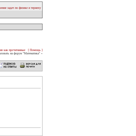
ение задач по физике и термеху
ия как прочитанные
[ Помощь ]
ловать на форум "Математика" «