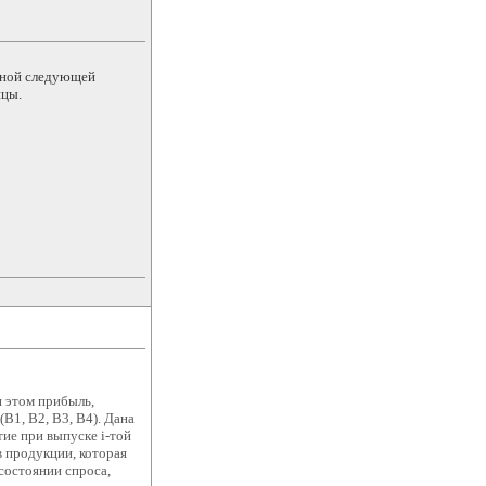
нной следующей
ицы.
и этом прибыль,
(В1, В2, В3, В4). Дана
ие при выпуске i-той
в продукции, которая
состоянии спроса,