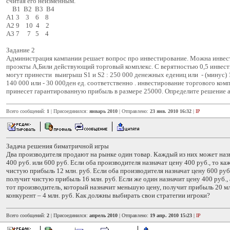
считая его неизменным.
В1 В2 В3 В4
А1 3 3 6 8
А2 9 10 4 2
А3 7 7 5 4
Задание 2
Администрация кампании решает вопрос про инвестирование. Можна инвест
проэкты А,Били действующий торговый комплекс. С верятностью 0,5 инвест
могут принести выигрыш S1 и S2 : 250 000 денежных едениц или - (минус) 
140 000 или - 30 000ден ед. соответственно . инвестирование торгового комп
принесет гарантированную прибыль в размере 25000. Определите решение 
Всего сообщений:
1
| Присоединился:
январь 2010
| Отправлено:
23 янв. 2010 16:32
|
IP
Задача решения биматричной игры
Два производителя продают на рынке один товар. Каждый из них может назн
400 руб. или 600 руб. Если оба производителя назначат цену 400 руб., то к
чистую прибыль 12 млн. руб. Если оба производителя назначат цену 600 руб
получит чистую прибыль 16 млн. руб. Если же один назначит цену 400 руб., а
тот производитель, который назначит меньшую цену, получит прибыль 20 млн
конкурент – 4 млн. руб. Как должны выбирать свои стратегии игроки?
Всего сообщений:
2
| Присоединился:
апрель 2010
| Отправлено:
19 апр. 2010 15:23
|
IP