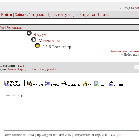
» Назад на
реш
|
Войти
|
Забытый пароль
|
Присутствующие
|
Справка
|
Поиск
йти
|
Регистрация
Форум
Математика
2.8.6 Теория игр
Отметить все сообщен
» Добро пожа
ко страниц
[
1
2
]
оры:
Roman Osipov
,
RKI
,
attention
,
paradise
Теория игр
Всего сообщений:
2356
| Присоединился:
май 2007
| Отправлено:
19 апр. 2009 14:35
|
IP