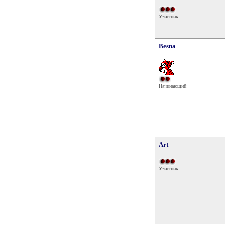
Участник
Besna
Начинающий
Art
Участник