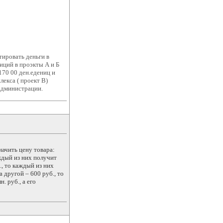
ировать деньги в
иций в проэкты А и Б
170 00 ден.едениц и
лекса ( проект В)
администрации.
ачить цену товара:
аждый из них получит
., то каждый из них
 другой – 600 руб., то
. руб., а его