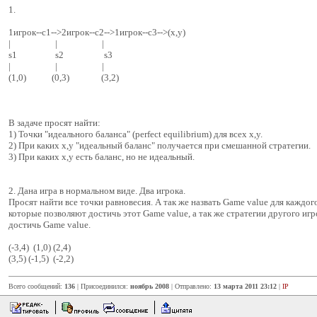
1.
1игрок--c1-->2игрок--c2-->1игрок--c3-->(x,y)
| | |
s1 s2 s3
| | |
(1,0) (0,3) (3,2)
В задаче просят найти:
1) Точки "идеального баланса" (perfect equilibrium) для всех x,y.
2) При каких x,y "идеальный баланс" получается при смешанной стратегии.
3) При каких x,y есть баланс, но не идеальный.
2. Дана игра в нормальном виде. Два игрока.
Просят найти все точки равновесия. А так же назвать Game value для каждого
которые позволяют достичь этот Game value, а так же стратегии другого иг
достичь Game value.
(-3,4) (1,0) (2,4)
(3,5) (-1,5) (-2,2)
Всего сообщений:
136
| Присоединился:
ноябрь 2008
| Отправлено:
13 марта 2011 23:12
|
IP