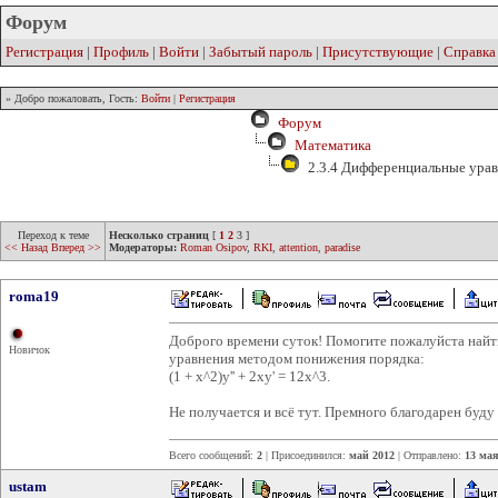
Форум
Регистрация
|
Профиль
|
Войти
|
Забытый пароль
|
Присутствующие
|
Справка
» Добро пожаловать, Гость:
Войти
|
Регистрация
Форум
Математика
2.3.4 Дифференциальные урав
Переход к теме
Несколько страниц
[
1
2
3
]
<< Назад
Вперед >>
Модераторы:
Roman Osipov
,
RKI
,
attention
,
paradise
roma19
Доброго времени суток! Помогите пожалуйста най
Новичок
уравнения методом понижения порядка:
(1 + x^2)y'' + 2xy' = 12x^3.
Не получается и всё тут. Премного благодарен буд
Всего сообщений:
2
| Присоединился:
май 2012
| Отправлено:
13 мая
ustam