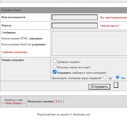
Отправка ответа:
Имя пользователя
Вы зарегистрировалис
Пароль
Забыли пароль?
Сообщение
Использование HTML
запрещено
Использование IkonCode
разрешено
Смайлики разрешены
Опции отправки
Добавить подпись?
Получать ответы по e-mail?
Разрешить
смайлики в этом сообщении?
Просмотреть сообщение перед отправкой?
Да
Нет
Переход к теме
Несколько страниц
[
1
2
3
]
<< Назад
Вперед >>
Форум работает на скрипте © Ikonboard.com