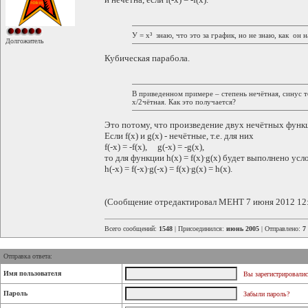
У = х³ знаю, что это за график, но не знаю, как он н
Долгожитель
Кубическая парабола.
В приведенном примере – степень нечётная, синус то
x/2чётная. Как это получается?
Это потому, что произведение двух нечётных функц
Если f(x) и g(x) - нечётные, т.е. для них
f(-x) = -f(x), g(-x) = -g(x),
то для функции h(x) = f(x)∙g(x) будет выполнено усл
h(-x) = f(-x)∙g(-x) = f(x)∙g(x) = h(x).
(Сообщение отредактировал MEHT 7 июня 2012 12
Всего сообщений:
1548
| Присоединился:
июнь 2005
| Отправлено:
7
Отправка ответа:
Имя пользователя
Вы зарегистрировалис
Пароль
Забыли пароль?