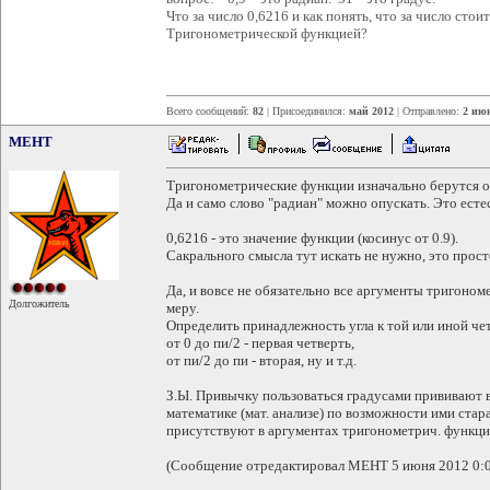
Что за число 0,6216 и как понять, что за число стоит
Тригонометрической функцией?
Всего сообщений:
82
| Присоединился:
май 2012
| Отправлено:
2 июн
MEHT
Тригонометрические функции изначально берутся о
Да и само слово "радиан" можно опускать. Это есте
0,6216 - это значение функции (косинус от 0.9).
Сакрального смысла тут искать не нужно, это прост
Да, и вовсе не обязательно все аргументы тригоно
Долгожитель
меру.
Определить принадлежность угла к той или иной че
от 0 до пи/2 - первая четверть,
от пи/2 до пи - вторая, ну и т.д.
З.Ы. Привычку пользоваться градусами прививают в 
математике (мат. анализе) по возможности ими стар
присутствуют в аргументах тригонометрич. функций
(Сообщение отредактировал MEHT 5 июня 2012 0: