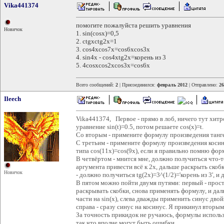
Vika441374
помогите пожалуйста решить уравнения
Новичок
1. sin(cosx)=0,5
2. ctgxctg2x=1
3. cos4xcos7x=cos6xcos3x
4. sin4x - cos4xtg2x=корень из 3
5. 4cosxcos2xcos3x=cos6x
Всего сообщений:
2
| Присоединился:
февраль 2012
| Отправлено:
26
Ileech
Vika441374, Первое - прямо в лоб, ничего тут хитрог
уравнение sin(t)=0.5, потом решаете cos(x)=t.
Со вторым - примените формулу произведения танг
С третьим - примените формулу произведения косину
типа cos(11x)=cos(9x), если я правильно помню фор
В четвёртом - мнится мне, должно получиться что-
аргумента привести всё к 2х, дальше раскрыть скобк
Новичок
- должно получиться tg(2x)=3^(1/2)='корень из 3', и 
В пятом можно пойти двумя путями: первый - прос
раскрывать скобки, снова применять формулу, и дал
части на sin(x), слева дважды применить синус двой
справа - сразу синус на косинус. Я прикинул вторым 
За точность прикидок не ручаюсь, формулы использ
так что вполне могут быть ошибки.