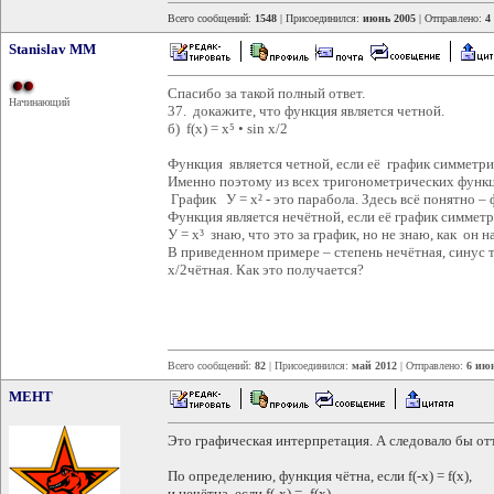
Всего сообщений:
1548
| Присоединился:
июнь 2005
| Отправлено:
4
Stanislav MM
Спасибо за такой полный ответ.
Начинающий
37. докажите, что функция является четной.
б) f(x) = х⁵ • sin x/2
Функция является четной, если её график симметри
Именно поэтому из всех тригонометрических функци
График У = х² - это парабола. Здесь всё понятно – 
Функция является нечётной, если её график симмет
У = х³ знаю, что это за график, но не знаю, как он 
В приведенном примере – степень нечётная, синус то
x/2чётная. Как это получается?
Всего сообщений:
82
| Присоединился:
май 2012
| Отправлено:
6 июн
MEHT
Это графическая интерпретация. А следовало бы от
По определению, функция чётна, если f(-x) = f(x),
и нечётна, если f(-x) = -f(x).