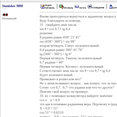
Stanislav MM
Вновь приходиться вернуться к заданному вопросу.
Начинающий
Буду благодарен за помощь.
31. г)найдите знак числа.
sin 8 • cos 0,7 • tg 6,4
решение:
8 радиан равно 458° 21' 45"
sin (458°- 360°) = sin 98°
вторая четверть. Синус положительный.
6,4 радиан равно 366° 41' 76"
tg (366° - 360°) = tg 6°
Первая четверть. Тангенс положительный
0,7 радиан = 40°
Первая четверть. Косинус положительный.
Сответственно знак числа sin 8 • cos 0,7 • tg 6,4
будет положительный.
Правильно я решил или нет?
Но у меня возникает вопрос . как понять .что за чис
Стоит cos 0,7. 0,7- это радиан или что-то другое?
Поясню свой вопрос на примере.
16. в) с помощью калькулятора найдите значение
cos x . х = 0,9
это как я понимаю радианная мера. Перевожу в гр
Х = 0,9 = 51°
cos 51° = 0,6216
вопрос: 0,9 – это радиан. 51°- это градус.