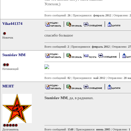
Успехов;)
Всего сообщений:
26
| Присоединился:
февраль 2012
| Отправлено:
2
Vika441374
спасибо большое
Новичок
Всего сообщений:
2
| Присоединился:
февраль 2012
| Отправлено:
27
Stanislav MM
Начинающий
Всего сообщений:
82
| Присоединился:
май 2012
| Отправлено:
28 ма
MEHT
Stanislav MM
, да, в радианах.
Долгожитель
Всего сообщений:
1548
| Присоединился:
июнь 2005
| Отправлено:
1