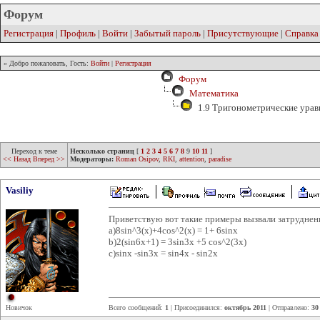
Форум
Регистрация
|
Профиль
|
Войти
|
Забытый пароль
|
Присутствующие
|
Справка
» Добро пожаловать, Гость:
Войти
|
Регистрация
Форум
Математика
1.9 Тригонометрические урав
Переход к теме
Несколько страниц
[
1
2
3
4
5
6
7
8
9
10
11
]
<< Назад
Вперед >>
Модераторы:
Roman Osipov
,
RKI
,
attention
,
paradise
Vasiliy
Приветствую вот такие примеры вызвали затруднен
а)8sin^3(x)+4cos^2(x) = 1+ 6sinx
b)2(sin6x+1) = 3sin3x +5 cos^2(3x)
c)sinx -sin3x = sin4x - sin2x
Новичок
Всего сообщений:
1
| Присоединился:
октябрь 2011
| Отправлено:
30