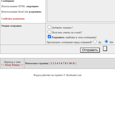
Сообщение
Использование HTML
запрещено
Использование IkonCode
разрешено
Смайлики разрешены
Опции отправки
Добавить подпись?
Получать ответы по e-mail?
Разрешить
смайлики в этом сообщении?
Просмотреть сообщение перед отправкой?
Да
Нет
Переход к теме
Несколько страниц
[
1
2
3
4
5
6
7
8
9
10
11
]
<< Назад
Вперед >>
Форум работает на скрипте © Ikonboard.com