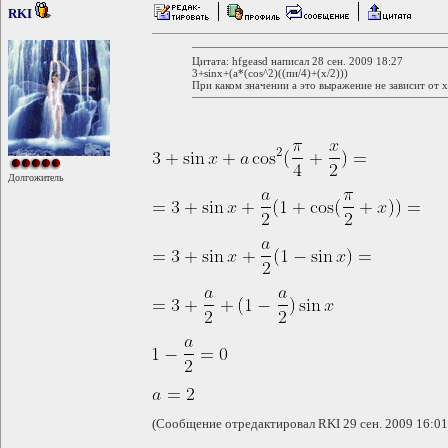
RKI
Цитата: hfgeasd написал 28 сен. 2009 18:27
3+sinx+(a*(cos^2)((пи/4)+(x/2)))
При каком значении a это выражение не зависит от x
Долгожитель
(Сообщение отредактировал RKI 29 сен. 2009 16:01