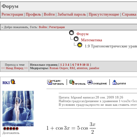
Форум
Регистрация
|
Профиль
|
Войти
|
Забытый пароль
|
Присутствующие
|
Справка
» Добро пожаловать, Гость:
Войти
|
Регистрация
Форум
Математика
1.9 Тригонометрические урав
Переход к теме
Несколько страниц
[
1
2
3
4
5
6
7
8
9
10
11
]
<< Назад
Вперед >>
Модераторы:
Roman Osipov
,
RKI
,
attention
,
paradise
RKI
Цитата: hfgeasd написал 28 сен. 2009 18:26
Найти(в градусах)решение x уравнения 1+cos3x=5co
В условиях градусы,просто не знаю как ставить этот
Долгожитель