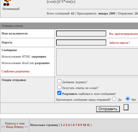
(cos(x))^3*sin(x)
Начинающий
Всего сообщений:
63
| Присоединился:
январь 2009
| Отправлено:
26
Отправка ответа:
Имя пользователя
Вы зарегистрировалис
Пароль
Забыли пароль?
Сообщение
Использование HTML
запрещено
Использование IkonCode
разрешено
Смайлики разрешены
Опции отправки
Добавить подпись?
Получать ответы по e-mail?
Разрешить
смайлики в этом сообщении?
Просмотреть сообщение перед отправкой?
Да
Нет
Переход к теме
Несколько страниц
[
1
2
3
4
5
6
7
8
9
10
11
]
<< Назад
Вперед >>