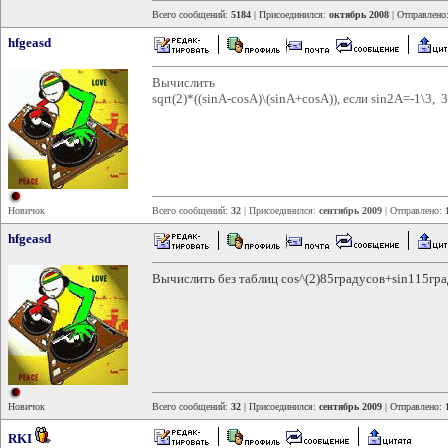
Всего сообщений:
5184
| Присоединился:
октябрь 2008
| Отправлено
hfgeasd
Вычислить
sqrt(2)*((sinA-cosA)\(sinA+cosA)), если sin2A=-1\3
Новичок
Всего сообщений:
32
| Присоединился:
сентябрь 2009
| Отправлено:
hfgeasd
Вычислить без таблиц cos^(2)85градусов+sin115гр
Новичок
Всего сообщений:
32
| Присоединился:
сентябрь 2009
| Отправлено:
RKI