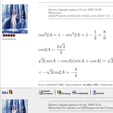
Цитата: hfgeasd написал 19 окт. 2009 19:48
Вычислить
sqrt(2)*((sinA-cosA)\(sinA+cosA)), если sin2A=-1\3
Долгожитель
Всего сообщений:
5184
| Присоединился:
октябрь 2008
| Отправлено
RKI
Цитата: hfgeasd написал 19 окт. 2009 19:51
Вычислить без таблиц cos^(2)85градусов+sin115гра