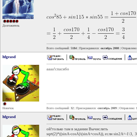
Долгожитель
Всего сообщений:
5184
| Присоединился:
октябрь 2008
| Отправлено
hfgeasd
аааа!спасибо
Новичок
Всего сообщений:
32
| Присоединился:
сентябрь 2009
| Отправлено:
hfgeasd
ой!только там в задании Вычислить
sqrt(2)*((sinA-cosA)\(sinA+cosA)), если sin2A=-1\3