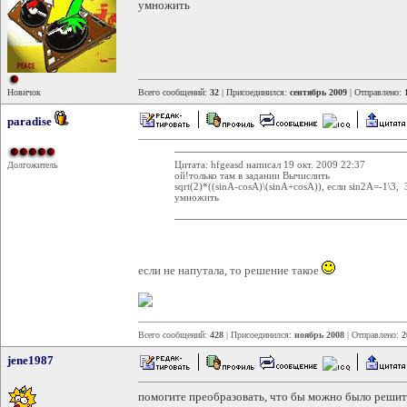
умножить
Новичок
Всего сообщений:
32
| Присоединился:
сентябрь 2009
| Отправлено:
paradise
Цитата: hfgeasd написал 19 окт. 2009 22:37
Долгожитель
ой!только там в задании Вычислить
sqrt(2)*((sinA-cosA)\(sinA+cosA)), если sin2A=-1\3
умножить
если не напутала, то решение такое
Всего сообщений:
428
| Присоединился:
ноябрь 2008
| Отправлено:
2
jene1987
помогите преобразовать, что бы можно было решить 