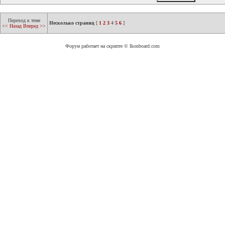
Переход к теме
Несколько страниц
[
1
2
3
4
5
6
]
<< Назад
Вперед >>
Форум работает на скрипте © Ikonboard.com