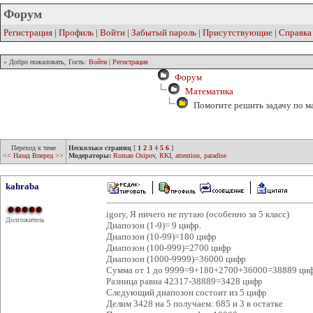
Форум
Регистрация
|
Профиль
|
Войти
|
Забытый пароль
|
Присутствующие
|
Справка
» Добро пожаловать, Гость:
Войти
|
Регистрация
Форум
Математика
Помогите решить задачу по м
Переход к теме
Несколько страниц
[
1
2
3
4
5
6
]
<< Назад
Вперед >>
Модераторы:
Roman Osipov
,
RKI
,
attention
,
paradise
kahraba
igory, Я ничего не путаю (особенно за 5 класс)
Долгожитель
Диапозон (1-9)= 9 цифр.
Диапозон (10-99)=180 цифр
Диапозон (100-999)=2700 цифр
Диапозон (1000-9999)=36000 цифр
Сумма от 1 до 9999=9+180+2700+36000=38889 ци
Разница равна 42317-38889=3428 цифр
Следующий диапозон состоит из 5 цифр
Делим 3428 на 5 получаем: 685 и 3 в остатке