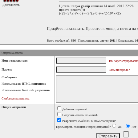
Долгожитель
Цитата:
tanya gossip
написал 14 нояб. 2012 22:26
просто решить)))
((29-(2*x))/x-5)>=(9^(x-8))+x^2-10*x+25
Придётся наказывать. Просите помощи, а потом на 
Всего сообщений:
896
| Присоединился:
август 2011
| Отправлено:
16
Отправка ответа:
Имя пользователя
Вы зарегистрировалис
Пароль
Забыли пароль?
Сообщение
Использование HTML
запрещено
Использование IkonCode
разрешено
Смайлики разрешены
Опции отправки
Добавить подпись?
Получать ответы по e-mail?
Разрешить
смайлики в этом сообщении?
Просмотреть сообщение перед отправкой?
Да
Нет