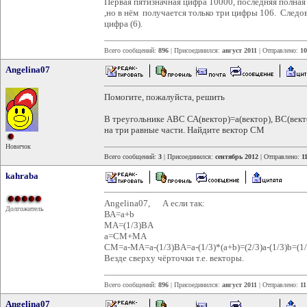
Первая пятизначная цифра 10000, последняя полная
,но в нём получается только три цифры 106. Следо
цифра (6).
Всего сообщений:
896
| Присоединился:
август 2011
| Отправлено:
10
Angelina07
Помогите, пожалуйста, решить
В треугольнике ABC СА(вектор)=а(вектор), BC(вект
на три равные части. Найдите вектор CM
Новичок
Всего сообщений:
3
| Присоединился:
сентябрь 2012
| Отправлено:
1
kahraba
Angelina07, А если так:
Долгожитель
ВА=a+b
MA=(1/3)BA
a=CM+MA
CM=a-MA=a-(1/3)BA=a-(1/3)*(a+b)=(2/3)a-(1/3)b=(1/
Везде сверху чёрточки т.е. векторы.
Всего сообщений:
896
| Присоединился:
август 2011
| Отправлено:
11
Angelina07