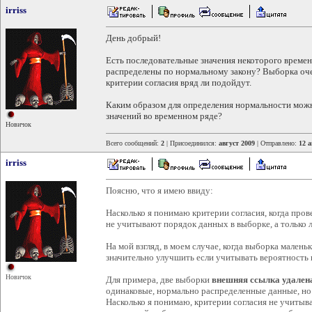
irriss
День добрый!
Есть последовательные значения некоторого временн
распределены по нормальному закону? Выборка очен
критерии согласия вряд ли подойдут.
Каким образом для определения нормальности мож
значений во временном ряде?
Новичок
Всего сообщений:
2
| Присоединился:
август 2009
| Отправлено:
12 а
irriss
Поясню, что я имею ввиду:
Насколько я понимаю критерии согласия, когда про
не учитывают порядок данных в выборке, а только
На мой взгляд, в моем случае, когда выборка мален
значительно улучшить если учитывать вероятность 
Новичок
Для примера, две выборки
внешняя ссылка удален
одинаковые, нормально распределенные данные, но
Насколько я понимаю, критерии согласия не учитыв