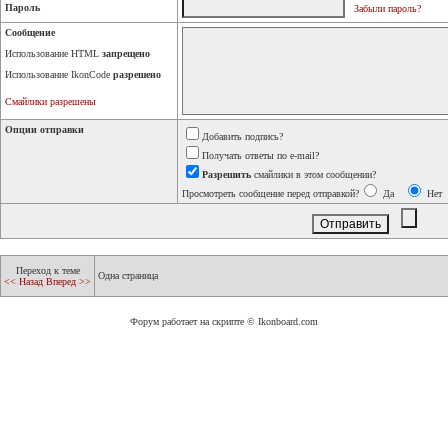
Пароль
Забыли пароль?
Сообщение
Использование HTML
запрещено
Использование IkonCode
разрешено
Смайлики разрешены
Опции отправки
Добавить подпись?
Получать ответы по e-mail?
Разрешить
смайлики в этом сообщении?
Просмотреть сообщение перед отправкой?
Да
Нет
Переход к теме
Одна страница
<< Назад
Вперед >>
Форум работает на скрипте © Ikonboard.com