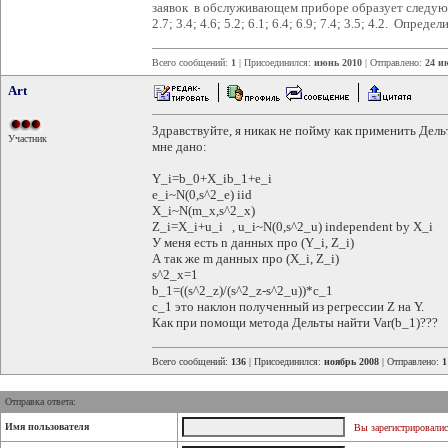
заявок в обслуживающем приборе образует следую
2.7; 3.4; 4.6; 5.2; 6.1; 6.4; 6.9; 7.4; 3.5; 4.2. Опре
Всего сообщений:
1
| Присоединился:
июнь 2010
| Отправлено:
24 и
Art
Здравствуйте, я никак не пойму как применить Дельт
Участник
мне дано:
Y_i=b_0+X_ib_1+e_i
e_i~N(0,s^2_e) iid
X_i~N(m_x,s^2_x)
Z_i=X_i+u_i , u_i~N(0,s^2_u) independent by X_i
У меня есть n данных про (Y_i, Z_i)
А так же m данных про (X_i, Z_i)
s^2_x=1
b_1=((s^2_z)/(s^2_z-s^2_u))*c_1
c_1 это наклон полученный из регрессии Z на Y.
Как при помощи метода Дельты найти Var(b_1)???
Всего сообщений:
136
| Присоединился:
ноябрь 2008
| Отправлено:
1
Отправка ответа:
Имя пользователя
Вы зарегистрировалис