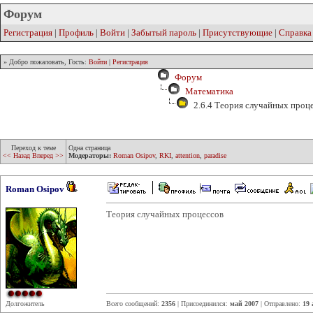
Форум
Регистрация
|
Профиль
|
Войти
|
Забытый пароль
|
Присутствующие
|
Справка
» Добро пожаловать, Гость:
Войти
|
Регистрация
Форум
Математика
2.6.4 Теория случайных проц
Переход к теме
Одна страница
<< Назад
Вперед >>
Модераторы:
Roman Osipov
,
RKI
,
attention
,
paradise
Roman Osipov
Теория случайных процессов
Долгожитель
Всего сообщений:
2356
| Присоединился:
май 2007
| Отправлено:
19 