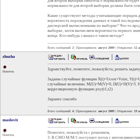
для второй выборки гипотеза о нормальности будет 
нормальности для второй выборки должна быть отв
Какие существуют методы учитывающие порядок д
вероятность порождения данных в такой последов
дисперсией вычисленными по выборке? Что-то врод
выборке, затем вычисляем вероятность первого значе
конца. Кто-нибудь слышал о таком методе?
Всего сообщений:
2
| Присоединился:
август 2009
| Отправлено:
12 а
zhuzha
Здравствуйте, помогите, пожалуйста, решить задачу
Новичок
Заданы случайные функции X(t)=Ucost+Vsint, Y(t)=U
случайные величины. M(U)=M(V)=0, D(U)=D(V)=5.
корреляционную функцию pxy(t1,t2)
Заранее спасибо
Всего сообщений:
4
| Присоединился:
август 2009
| Отправлено:
19 а
maslovit
Помогите, пожалуйста с решением,
Новичок
3. В СМО М/M/1 поступает поток с интенсивностью 