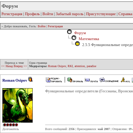
Форум
Регистрация
|
Профиль
|
Войти
|
Забытый пароль
|
Присутствующие
|
Справка
» Добро пожаловать, Гость:
Войти
|
Регистрация
Форум
Математика
2.5.5 Функциональные опреде
Переход к теме
Одна страница
<< Назад
Вперед >>
Модераторы:
Roman Osipov
,
RKI
,
attention
,
paradise
Roman Osipov
Функциональные определители (Гессианы, Вронскиан
Долгожитель
Всего сообщений:
2356
| Присоединился:
май 2007
| Отправлено:
19 