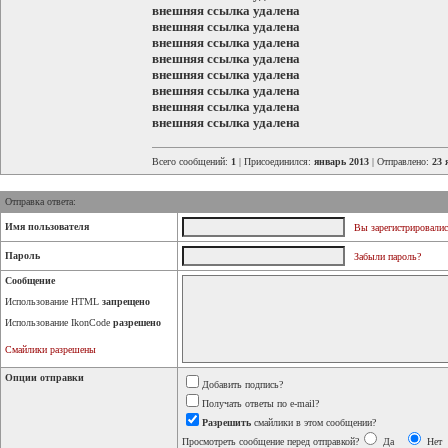
внешняя ссылка удалена
внешняя ссылка удалена
внешняя ссылка удалена
внешняя ссылка удалена
внешняя ссылка удалена
внешняя ссылка удалена
внешняя ссылка удалена
внешняя ссылка удалена
Всего сообщений:
1
| Присоединился:
январь 2013
| Отправлено:
23 
Отправка ответа:
Имя пользователя
Вы зарегистрировалис
Пароль
Забыли пароль?
Сообщение
Использование HTML
запрещено
Использование IkonCode
разрешено
Смайлики разрешены
Опции отправки
Добавить подпись?
Получать ответы по e-mail?
Разрешить
смайлики в этом сообщении?
Просмотреть сообщение перед отправкой?
Да
Нет