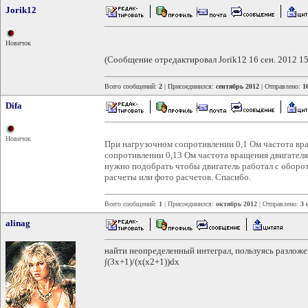
Jorik12
Новичок
(Сообщение отредактировал Jorik12 16 сен. 2012 15
Всего сообщений:
2
| Присоединился:
сентябрь 2012
| Отправлено:
1
Difa
Новичок
При нагрузочном сопротивлении 0,1 Ом частота вр
сопротивлении 0,13 Ом частота вращения двигателя
нужно подобрать чтобы двигатель работал с оборо
расчеты или фото расчетов. Спасибо.
Всего сообщений:
1
| Присоединился:
октябрь 2012
| Отправлено:
3 
alinag
найти неопределенный интеграл, пользуясь разло
∫(3x+1)/(x(x2+1))dx