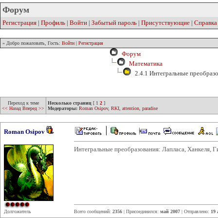
Форум
Регистрация
|
Профиль
|
Войти
|
Забытый пароль
|
Присутствующие
|
Справка
» Добро пожаловать, Гость:
Войти
|
Регистрация
Форум
Математика
2.4.1 Интегральные преобраз
Переход к теме
Несколько страниц
[
1
2
]
<< Назад
Вперед >>
Модераторы:
Roman Osipov
,
RKI
,
attention
,
paradise
Roman Osipov
Интегральные преобразования: Лапласа, Ханкеля, Ги
Долгожитель
Всего сообщений:
2356
| Присоединился:
май 2007
| Отправлено:
19 