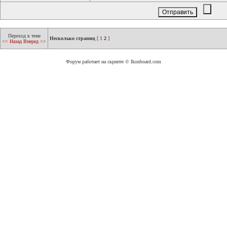
Переход к теме
Несколько страниц
[
1
2
]
<< Назад
Вперед >>
Форум работает на скрипте © Ikonboard.com