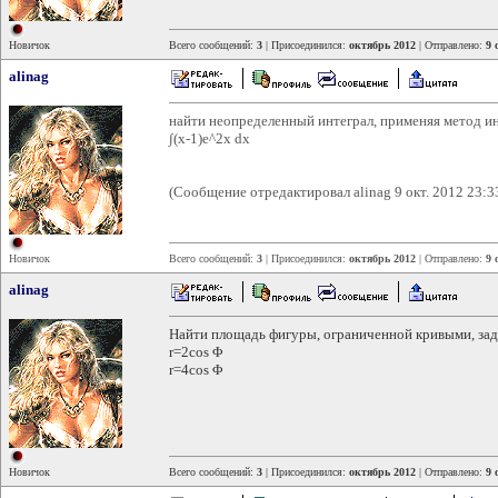
Новичок
Всего сообщений:
3
| Присоединился:
октябрь 2012
| Отправлено:
9 
alinag
найти неопределенный интеграл, применяя метод и
∫(x-1)е^2х dx
(Сообщение отредактировал alinag 9 окт. 2012 23:3
Новичок
Всего сообщений:
3
| Присоединился:
октябрь 2012
| Отправлено:
9 
alinag
Найти площадь фигуры, ограниченной кривыми, за
r=2cos Φ
r=4cos Φ
Новичок
Всего сообщений:
3
| Присоединился:
октябрь 2012
| Отправлено:
9 