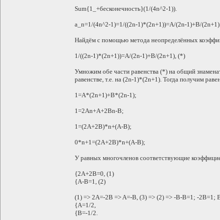
Sum{1_+бесконечность}(1/(4n^2-1)).
a_n=1/(4n^2-1)=1/((2n-1)*(2n+1))=A/(2n-1)+B/(2n+1)
Найдём с помощью метода неопределённых коэффици
1/((2n-1)*(2n+1))=A/(2n-1)+B/(2n+1), (*)
Умножим обе части равенства (*) на общий знамена
равенстве, т.е. на (2n-1)*(2n+1). Тогда получим раве
1=A*(2n+1)+B*(2n-1);
1=2An+A+2Bn-B;
1=(2A+2B)*n+(A-B);
0*n+1=(2A+2B)*n+(A-B);
У равных многочленов соответствующие коэффицие
{2A+2B=0, (1)
{A-B=1, (2)
(1) => 2A=-2B => A=-B, (3) => (2) => -B-B=1; -2B=1; 
{A=1/2,
{B=-1/2.