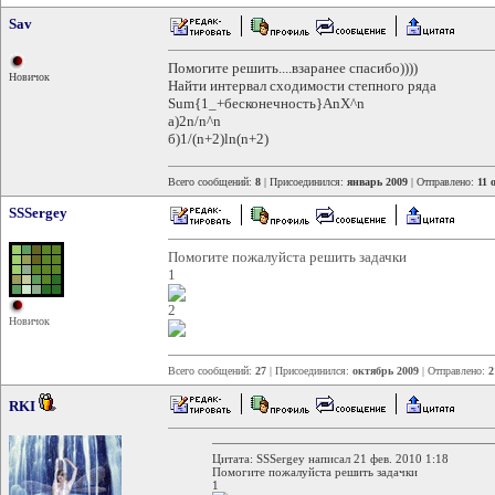
Sav
Помогите решить....взаранее спасибо))))
Новичок
Найти интервал сходимости степного ряда
Sum{1_+бесконечность}AnX^n
а)2n/n^n
б)1/(n+2)ln(n+2)
Всего сообщений:
8
| Присоединился:
январь 2009
| Отправлено:
11 
SSSergey
Помогите пожалуйста решить задачки
1
2
Новичок
Всего сообщений:
27
| Присоединился:
октябрь 2009
| Отправлено:
2
RKI
Цитата: SSSergey написал 21 фев. 2010 1:18
Помогите пожалуйста решить задачки
1