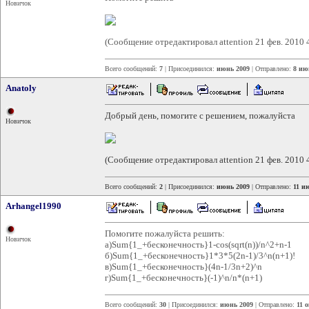
Новичок
(Сообщение отредактировал attention 21 фев. 2010 
Всего сообщений:
7
| Присоединился:
июнь 2009
| Отправлено:
8 ию
Anatoly
Добрый день, помогите с решением, пожалуйста
Новичок
(Сообщение отредактировал attention 21 фев. 2010 
Всего сообщений:
2
| Присоединился:
июнь 2009
| Отправлено:
11 и
Arhangel1990
Помогите пожалуйста решить:
Новичок
а)Sum{1_+бесконечность}1-cos(sqrt(n))/n^2+n-1
б)Sum{1_+бесконечность}1*3*5(2n-1)/3^n(n+1)!
в)Sum{1_+бесконечность}(4n-1/3n+2)^n
г)Sum{1_+бесконечность}(-1)^n/n*(n+1)
Всего сообщений:
30
| Присоединился:
июнь 2009
| Отправлено:
11 о