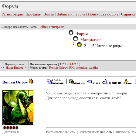
Форум
Регистрация
|
Профиль
|
Войти
|
Забытый пароль
|
Присутствующие
|
Справка
» Добро пожаловать, Гость:
Войти
|
Регистрация
Форум
Математика
2.1.15 Числовые ряды
Переход к теме
Несколько страниц
[
1
2
3
4
5
6
7
8
]
<< Назад
Вперед >>
Модераторы:
Roman Osipov
,
RKI
,
attention
,
paradise
Roman Osipov
Числовые ряды: теория и конкретные примеры.
Для вопросов сходимости есть соотв. тема!
Долгожитель
Всего сообщений:
2356
| Присоединился:
май 2007
| Отправлено:
19 