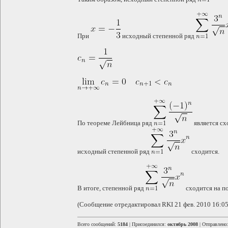
При
исходный степенной ряд
По теореме Лейбница ряд
является сх
исходный степенной ряд
сходится.
В итоге, степенной ряд
сходится на п
(Сообщение отредактировал RKI 21 фев. 2010 16:05
Всего сообщений:
5184
| Присоединился:
октябрь 2008
| Отправлено