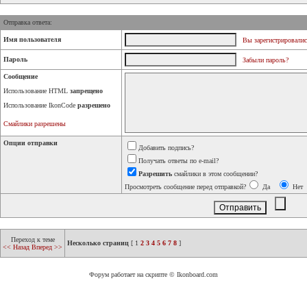
Отправка ответа:
Имя пользователя
Вы зарегистрировалис
Пароль
Забыли пароль?
Сообщение
Использование HTML
запрещено
Использование IkonCode
разрешено
Смайлики разрешены
Опции отправки
Добавить подпись?
Получать ответы по e-mail?
Разрешить
смайлики в этом сообщении?
Просмотреть сообщение перед отправкой?
Да
Нет
Переход к теме
Несколько страниц
[
1
2
3
4
5
6
7
8
]
<< Назад
Вперед >>
Форум работает на скрипте © Ikonboard.com