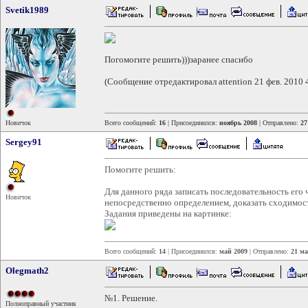
Svetik1989
Погомогите решить)))заранее спасибо
(Сообщение отредактировал attention 21 фев. 2010 
Новичок
Всего сообщений:
16
| Присоединился:
ноябрь 2008
| Отправлено:
27
Sergey91
Помогите решить:
Для данного ряда записать последовательность его 
Новичок
непосредственно определением, доказать сходимост
Задания приведены на картинке:
Всего сообщений:
14
| Присоединился:
май 2009
| Отправлено:
21 ма
Olegmath2
№1. Решение.
Полноправный участник