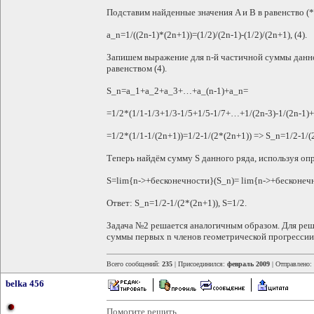
Подставим найденные значения A и B в равенство (*
a_n=1/((2n-1)*(2n+1))=(1/2)/(2n-1)-(1/2)/(2n+1), (4).
Запишем выражение для n-й частичной суммы данног
равенством (4).
S_n=a_1+a_2+a_3+…+a_(n-1)+a_n=
=1/2*(1/1-1/3+1/3-1/5+1/5-1/7+…+1/(2n-3)-1/(2n-1)+
=1/2*(1/1-1/(2n+1))=1/2-1/(2*(2n+1)) => S_n=1/2-1/(
Теперь найдём сумму S данного ряда, используя оп
S=lim{n->+бесконечности}(S_n)= lim{n->+бесконечно
Ответ: S_n=1/2-1/(2*(2n+1)), S=1/2.
Задача №2 решается аналогичным образом. Для реш
суммы первых n членов геометрической прогрессии
Всего сообщений:
235
| Присоединился:
февраль 2009
| Отправлено:
belka 456
Помогите решить