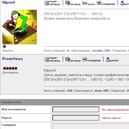
hfgeasd
(59/3)+(301/15)+(307/15)+.....+(83/3)
Нужно вычислить.Помогите пожалуйста
Новичок
Всего сообщений:
32
| Присоединился:
сентябрь 2009
| Отправлено:
ProstoVasya
hfgeasd
Долгожитель
Здесь, видимо, имеется в виду сумма арифметическ
(59/3)+(301/15)+(307/15)+.....+(83/3) = (295 + 301 +3
Всего сообщений:
1268
| Присоединился:
июнь 2008
| Отправлено:
2
Отправка ответа:
Имя пользователя
Вы зарегистрировалис
Пароль
Забыли пароль?
Сообщение