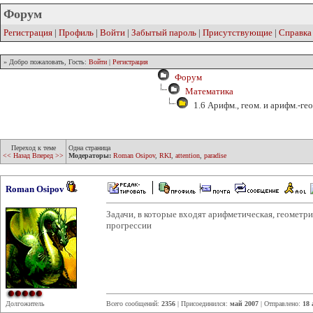
Форум
Регистрация
|
Профиль
|
Войти
|
Забытый пароль
|
Присутствующие
|
Справка
» Добро пожаловать, Гость:
Войти
|
Регистрация
Форум
Математика
1.6 Арифм., геом. и арифм.-ге
Переход к теме
Одна страница
<< Назад
Вперед >>
Модераторы:
Roman Osipov
,
RKI
,
attention
,
paradise
Roman Osipov
Задачи, в которые входят арифметическая, геометр
прогрессии
Долгожитель
Всего сообщений:
2356
| Присоединился:
май 2007
| Отправлено:
18 