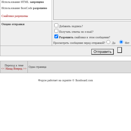
Использование HTML
запрещено
Использование IkonCode
разрешено
Смайлики разрешены
Опции отправки
Добавить подпись?
Получать ответы по e-mail?
Разрешить
смайлики в этом сообщении?
Просмотреть сообщение перед отправкой?
Да
Нет
Переход к теме
Одна страница
<< Назад
Вперед >>
Форум работает на скрипте © Ikonboard.com