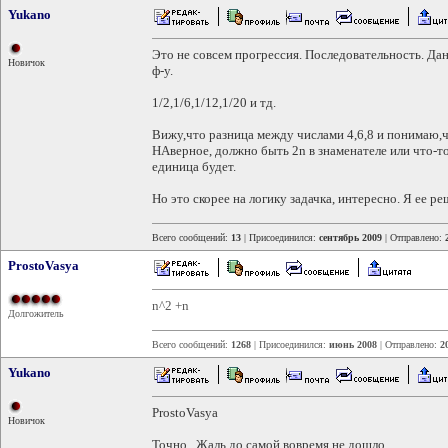
Yukano
Это не совсем прогрессия. Последовательность. Дан
Новичок
ф-у.
1/2,1/6,1/12,1/20 и тд.
Вижу,что разница между числами 4,6,8 и понимаю,ч
НАверное, должно быть 2n в знаменателе или что-то 
единица будет.
Но это скорее на логику задачка, интересно. Я ее р
Всего сообщений:
13
| Присоединился:
сентябрь 2009
| Отправлено:
ProstoVasya
n^2 +n
Долгожитель
Всего сообщений:
1268
| Присоединился:
июнь 2008
| Отправлено:
2
Yukano
ProstoVasya
Новичок
Точно. Жаль,до самой вовремя не дошло