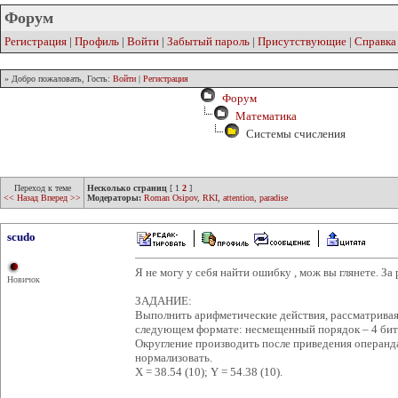
Форум
Регистрация
|
Профиль
|
Войти
|
Забытый пароль
|
Присутствующие
|
Справка
» Добро пожаловать, Гость:
Войти
|
Регистрация
Форум
Математика
Системы счисления
Переход к теме
Несколько страниц
[
1
2
]
<< Назад
Вперед >>
Модераторы:
Roman Osipov
,
RKI
,
attention
,
paradise
scudo
Я не могу у себя найти ошибку , мож вы глянете. За 
Новичок
ЗАДАНИЕ:
Выполнить арифметические действия, рассматривая
следующем формате: несмещенный порядок – 4 бита,
Округление производить после приведения операнда
нормализовать.
X = 38.54 (10); Y = 54.38 (10).