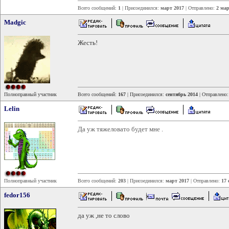
Всего сообщений:
1
| Присоединился:
март 2017
| Отправлено:
2 мар
Madgic
Жесть!
Полноправный участник
Всего сообщений:
167
| Присоединился:
сентябрь 2014
| Отправлено
Lelin
Да уж тяжеловато будет мне .
Полноправный участник
Всего сообщений:
203
| Присоединился:
март 2017
| Отправлено:
17 
fedor156
да уж ,не то слово