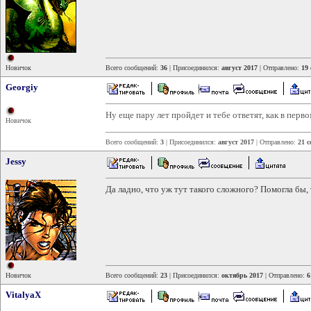
Новичок
Всего сообщений:
36
| Присоединился:
август 2017
| Отправлено:
19 
Georgiy
Ну еще пару лет пройдет и тебе ответят, как в перво
Новичок
Всего сообщений:
3
| Присоединился:
август 2017
| Отправлено:
21 с
Jessy
Да ладно, что уж тут такого сложного? Помогла бы, 
Новичок
Всего сообщений:
23
| Присоединился:
октябрь 2017
| Отправлено:
6
VitalyaX