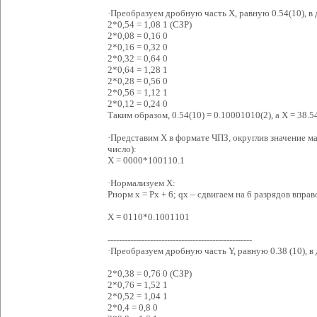
·Преобразуем дробную часть Х, равную 0.54(10), в
2*0,54 = 1,08 1 (СЗР)
2*0,08 = 0,16 0
2*0,16 = 0,32 0
2*0,32 = 0,64 0
2*0,64 = 1,28 1
2*0,28 = 0,56 0
2*0,56 = 1,12 1
2*0,12 = 0,24 0
Таким образом, 0.54(10) = 0.10001010(2), a X = 38.5
·Представим X в формате ЧПЗ, округлив значение м
число):
X = 0000*100110.1
·Нормализуем X:
Pнорм х = Pх + 6; qx – сдвигаем на 6 разрядов вправ
X = 0110*0.1001101
---------------------------------------------------
·Преобразуем дробную часть Y, равную 0.38 (10), в
2*0,38 = 0,76 0 (СЗР)
2*0,76 = 1,52 1
2*0,52 = 1,04 1
2*0,4 = 0,8 0