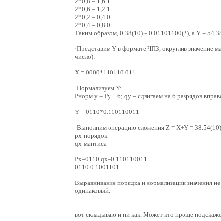
2*0,8 = 1,6 1
2*0,6 = 1,2 1
2*0,2 = 0,4 0
2*0,4 = 0,8 0
Таким образом, 0.38(10) = 0.01101100(2), a Y = 54.3
·Представим Y в формате ЧПЗ, округлив значение м
число):
X = 0000*110110.011
·Нормализуем Y:
Pнорм y = Py + 6; qy – сдвигаем на 6 разрядов вправ
Y = 0110*0.110110011
-Выполним операцию сложения Z = X+Y = 38.54(10) +
px-порядок
qx-мантиса
Px=0110 qx=0.110110011
0110 0.1001101
Выравнивание порядка и нормализации значения не б
одинаковый.
вот складываю и ни как. Может кто проще подскаж