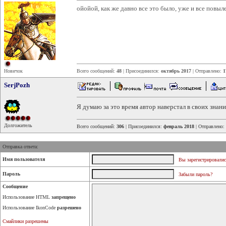
ойойой, как же давно все это было, уже и все повыл
Новичок
Всего сообщений:
48
| Присоединился:
октябрь 2017
| Отправлено:
1
SerjPozh
Я думаю за это время автор наверстал в своих знани
Долгожитель
Всего сообщений:
306
| Присоединился:
февраль 2018
| Отправлено:
Отправка ответа:
Имя пользователя
Вы зарегистрировалис
Пароль
Забыли пароль?
Сообщение
Использование HTML
запрещено
Использование IkonCode
разрешено
Смайлики разрешены