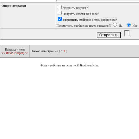
Опции отправки
Добавить подпись?
Получать ответы по e-mail?
Разрешить
смайлики в этом сообщении?
Просмотреть сообщение перед отправкой?
Да
Нет
Переход к теме
Несколько страниц
[
1
2
]
<< Назад
Вперед >>
Форум работает на скрипте © Ikonboard.com