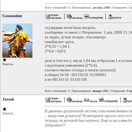
Всего сообщений:
1
| Присоединился:
декабрь 2008
| Отправлено:
1 
Constantine
ох) видимо всем было посрать
сообщение то висит с Отправлено: 1 дек. 2008 21:14
ах ладна, лучше поздно, чем никогда:
ошибка вот здесь:
2*0,52 = 1,04 1
2*0,4 = 0,8 0
дело в том что у числа 1,04 мы отбросили 1 и остать
Новичок
следующем умножении (2*0,4).
соответственно отсюда и пошло поехало))
в общем 54.38 - 00110110. 01100001
а не 00110110. 01101100
Всего сообщений:
1
| Присоединился:
январь 2011
| Отправлено:
9 я
Jazzok
В двоично-десятичной системе счисления бывают ко
Новичок
... когда они делаются? В интернете просто чего-то 
тетраду, из которой был перенос. Ещё если сумма бол
объясните!!!