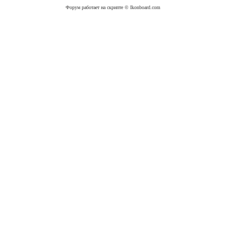
Форум работает на скрипте © Ikonboard.com