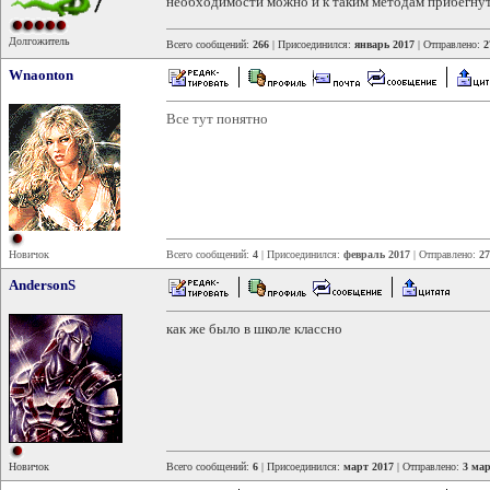
необходимости можно и к таким методам прибегнут
Долгожитель
Всего сообщений:
266
| Присоединился:
январь 2017
| Отправлено:
2
Wnaonton
Все тут понятно
Новичок
Всего сообщений:
4
| Присоединился:
февраль 2017
| Отправлено:
27
AndersonS
как же было в школе классно
Новичок
Всего сообщений:
6
| Присоединился:
март 2017
| Отправлено:
3 мар