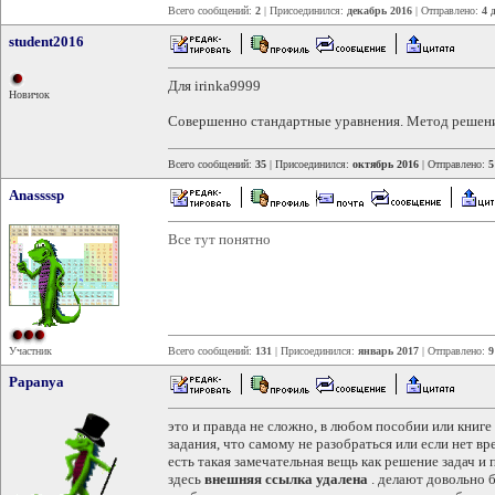
Всего сообщений:
2
| Присоединился:
декабрь 2016
| Отправлено:
4 
student2016
Для irinka9999
Новичок
Совершенно стандартные уравнения. Метод решени
Всего сообщений:
35
| Присоединился:
октябрь 2016
| Отправлено:
5
Anassssp
Все тут понятно
Участник
Всего сообщений:
131
| Присоединился:
январь 2017
| Отправлено:
9
Papanya
это и правда не сложно, в любом пособии или книге
задания, что самому не разобраться или если нет в
есть такая замечательная вещь как решение задач и
здесь
внешняя ссылка удалена
. делают довольно б