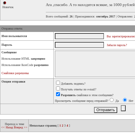
Ага ,спасибо. А то находятся всякие, за 1000 рублей
Новичок
Всего сообщений:
26
| Присоединился:
сентябрь 2017
| Отправлено:
Отправка ответа:
Имя пользователя
Вы зарегистрировалис
Пароль
Забыли пароль?
Сообщение
Использование HTML
запрещено
Использование IkonCode
разрешено
Смайлики разрешены
Опции отправки
Добавить подпись?
Получать ответы по e-mail?
Разрешить
смайлики в этом сообщении?
Просмотреть сообщение перед отправкой?
Да
Нет
Переход к теме
Несколько страниц
[
1
2
3
4
]
<< Назад
Вперед >>