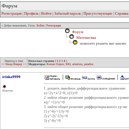
Форум
Регистрация
|
Профиль
|
Войти
|
Забытый пароль
|
Присутствующие
|
Справка
» Добро пожаловать, Гость:
Войти
|
Регистрация
Форум
Математика
помогите решить мат анализ
Переход к теме
Несколько страниц
[
1
2
3
4
]
<< Назад
Вперед >>
Модераторы:
Roman Osipov
,
RKI
,
attention
,
paradise
irinka9999
1. решить линейное дифференциальное уравнение
Новичок
xy'-2y+x^2=0, y(1)=0
2. найти общее решение дифференциального уравн
x(y'' +1)+y'=0
3. найти общее решение дифференциального ур-ия:
1) y''-6y'+13y=0
2) y''-2y'-15y=0
3) y''-8y'=0