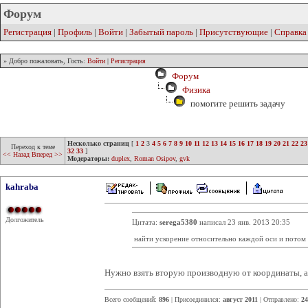
Форум
Регистрация
|
Профиль
|
Войти
|
Забытый пароль
|
Присутствующие
|
Справка
» Добро пожаловать, Гость:
Войти
|
Регистрация
Форум
Физика
помогите решить задачу
Несколько страниц
[
1
2
3
4
5
6
7
8
9
10
11
12
13
14
15
16
17
18
19
20
21
22
23
Переход к теме
32
33
]
<< Назад
Вперед >>
Модераторы:
duplex
,
Roman Osipov
,
gvk
kahraba
Долгожитель
Цитата:
serega5380
написал 23 янв. 2013 20:35
найти ускорение относительно каждой оси и потом
Нужно взять вторую производную от координаты, а
Всего сообщений:
896
| Присоединился:
август 2011
| Отправлено:
24