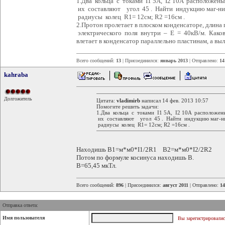
1.Два кольца с токами I1 5A, I2 10A расположен
их составляют угол 45 . Найти индукцию маг-ни
радиусы колец R1= 12см; R2 =16см .
2.Протон пролетает в плоском конденсаторе, длина
электрического поля внутри – Е = 40кВ/м. Какова
влетает в конденсатор параллельно пластинам, а вы
Всего сообщений:
13
| Присоединился:
январь 2013
| Отправлено:
14
kahraba
Долгожитель
Цитата:
vladimirb
написал 14 фев. 2013 10:57
Помогите решить задачи:
1.Два кольца с токами I1 5A, I2 10A расположен
их составляют угол 45 . Найти индукцию маг-ни
радиусы колец R1= 12см; R2 =16см .
Находишь В1=м*м0*I1/2R1 B2=м*м0*I2/2R2
Потом по формуле косинуса находишь В.
В=65,45 мкТл.
Всего сообщений:
896
| Присоединился:
август 2011
| Отправлено:
14
Отправка ответа:
Имя пользователя
Вы зарегистрировалис