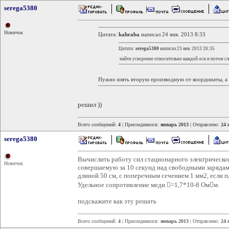
serega5380
Новичок
Цитата:
kahraba
написал 24 янв. 2013 8:33
Цитата:
serega5380
написал 23 янв. 2013 20:35
найти ускорение относительно каждой оси и потом с
Нужно взять вторую производную от координаты, а
решил ))
Всего сообщений:
4
| Присоединился:
январь 2013
| Отправлено:
24 
serega5380
Вычислить работу сил стационарного электрическог
Новичок
совершаемую за 10 секунд над свободными заряда
длиной 50 см, с поперечным сечением 1 мм2, если п
Удельное сопротивление меди =1,7*10-8 Омм.
подскажите как эту решать
Всего сообщений:
4
| Присоединился:
январь 2013
| Отправлено:
24 