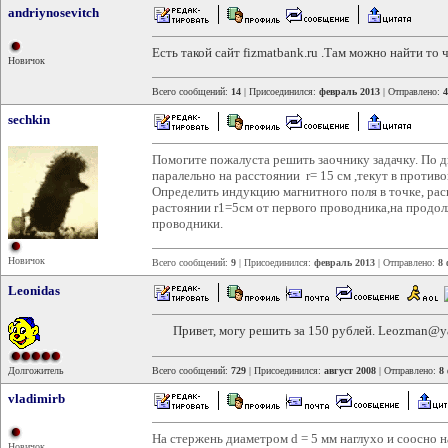
andriynosevitch
Есть такой сайт fizmatbank.ru .Там можно найти то
Новичок
Всего сообщений:
14
| Присоединился:
февраль 2013
| Отправлено:
4
sechkin
Помогите пожалуста решить заочнику задачку. По
паралельно на расстоянии r= 15 см ,текут в проти
Определить индукцию магнитного поля в точке, ра
растоянии r1=5см от первого проводника,на прод
проводники.
Новичок
Всего сообщений:
9
| Присоединился:
февраль 2013
| Отправлено:
8 
Leonidas
Привет, могу решить за 150 рублей. Leozman@yan
Долгожитель
Всего сообщений:
729
| Присоединился:
август 2008
| Отправлено:
8 
vladimirb
На стержень диаметром d = 5 мм наглухо и соосно 
Новичок