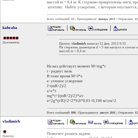
массой m = 0,4 кг. К стержню прикреплены нити,
штативу. Найти ускорение, с которым опускается 
Всего сообщений:
13
| Присоединился:
январь 2013
| Отправлено:
12
kahraba
Долгожитель
Цитата:
vladimirb
написал 12 фев. 2013 0:55
На стержень диаметром d = 5 мм наглухо и соосно 
массой m = 0,4 кг.
На вал действует момент М=mg*r
r - радиус вала.
В тоже время М=J*e
e- угловое ускорение
J=(mR^2)/2
a=e*r
mg*r={(mR^2)/2}*a/r
a=2g*(r/R)^2=2*9,8*0,01=0,196 м/сек^2
Всего сообщений:
896
| Присоединился:
август 2011
| Отправлено:
12
vladimirb
Помогите решить задачи:
Новичок