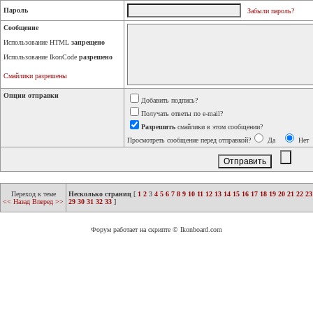
Пароль
Забыли пароль?
Сообщение
Использование HTML
запрещено
Использование IkonCode
разрешено
Смайлики разрешены
Опции отправки
Добавить подпись?
Получать ответы по e-mail?
Разрешить
смайлики в этом сообщении?
Просмотреть сообщение перед отправкой?
Да
Нет
Переход к теме
Несколько страниц
[
1
2
3
4
5
6
7
8
9
10
11
12
13
14
15
16
17
18
19
20
21
22
23
<< Назад
Вперед >>
29
30
31
32
33
]
Форум работает на скрипте © Ikonboard.com