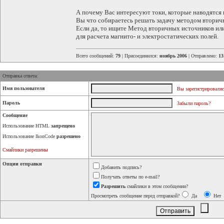
А почему Вас интересуют токи, которые наводятся
Вы что собираетесь решать задачу методом вторич
Если да, то ищите Метод вторичных источников и
для расчета магнито- и электростатических полей.
Всего сообщений:
79
| Присоединился:
ноябрь 2006
| Отправлено:
13
Отправка ответа:
Имя пользователя
Вы зарегистрировалис
Пароль
Забыли пароль?
Сообщение
Использование HTML
запрещено
Использование IkonCode
разрешено
Смайлики разрешены
Опции отправки
Добавить подпись?
Получать ответы по e-mail?
Разрешить
смайлики в этом сообщении?
Просмотреть сообщение перед отправкой?
Да
Нет