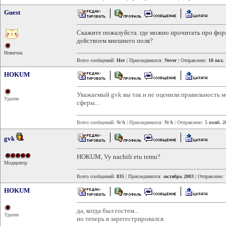
Guest
Скажите пожалуйста. где можно прочитать про фор
действоем внешнего поля?
Новичок
Всего сообщений:
Нет
| Присоединился:
Never
| Отправлено:
10 окт.
HOKUM
Уважаемый gvk вы так и не оценили правильность 
Удален
сферы...
Всего сообщений:
N/A
| Присоединился:
N/A
| Отправлено:
5 нояб. 2
gvk
HOKUM, Vy nachili etu temu?
Модератор
Всего сообщений:
835
| Присоединился:
октябрь 2003
| Отправлено:
HOKUM
да, когда был гостем...
Удален
но теперь я зарегестрировался.