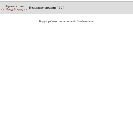
Переход к теме
Несколько страниц
[
1
2
]
<< Назад
Вперед >>
Форум работает на скрипте © Ikonboard.com