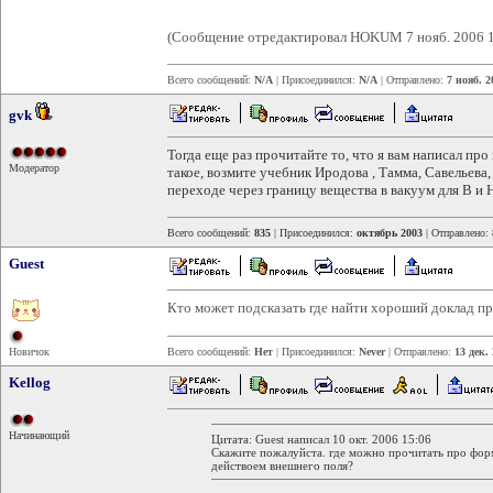
(Сообщение отредактировал HOKUM 7 нояб. 2006 1
Всего сообщений:
N/A
| Присоединился:
N/A
| Отправлено:
7 нояб. 2
gvk
Тогда еще раз прочитайте то, что я вам написал про
Модератор
такое, возмите учебник Иродова , Тамма, Савельева
переходе через границу вещества в вакуум для B и 
Всего сообщений:
835
| Присоединился:
октябрь 2003
| Отправлено:
Guest
Кто может подсказать где найти хороший доклад пр
Новичок
Всего сообщений:
Нет
| Присоединился:
Never
| Отправлено:
13 дек.
Kellog
Начинающий
Цитата: Guest написал 10 окт. 2006 15:06
Скажите пожалуйста. где можно прочитать про фор
действоем внешнего поля?