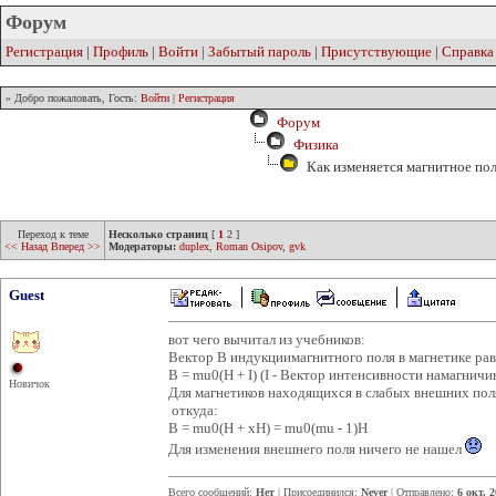
Форум
Регистрация
|
Профиль
|
Войти
|
Забытый пароль
|
Присутствующие
|
Справка
» Добро пожаловать, Гость:
Войти
|
Регистрация
Форум
Физика
Как изменяется магнитное по
Переход к теме
Несколько страниц
[
1
2
]
<< Назад
Вперед >>
Модераторы:
duplex
,
Roman Osipov
,
gvk
Guest
вот чего вычитал из учебников:
Вектор B индукциимагнитного поля в магнетике рав
B = mu0(H + I) (I - Вектор интенсивности намагничи
Новичок
Для магнетиков находящихся в слабых внешних поля
откуда:
B = mu0(H + xH) = mu0(mu - 1)H
Для изменения внешнего поля ничего не нашел
Всего сообщений:
Нет
| Присоединился:
Never
| Отправлено:
6 окт. 