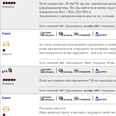
Поле в веществе - B=mu*H. где mu - магнитная про
Модератор
(диа)парамагнетика. Что бы найти поле вовне, надо
поверхности B1n = B2n, H1t=H2t+j.
Аналогично с электрическим полем, но гр. условия -
Всего сообщений:
835
| Присоединился:
октябрь 2003
| Отправлено:
Guest
не очень понял как использывать граничные услови
разве при внешем поле в предмете не позникает ин
интегрируем по всему прредмету . или я не то гово
Новичок
Всего сообщений:
Нет
| Присоединился:
Never
| Отправлено:
29 сен.
gvk
Поле постоянное или переменное? И что вам надо н
Модератор
Всего сообщений:
835
| Присоединился:
октябрь 2003
| Отправлено:
Guest
Расскажу как есть.
Надо написать прогу в матлабе следущего свойства: