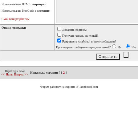
Использование HTML
запрещено
Использование IkonCode
разрешено
Смайлики разрешены
Опции отправки
Добавить подпись?
Получать ответы по e-mail?
Разрешить
смайлики в этом сообщении?
Просмотреть сообщение перед отправкой?
Да
Нет
Переход к теме
Несколько страниц
[
1
2
]
<< Назад
Вперед >>
Форум работает на скрипте © Ikonboard.com