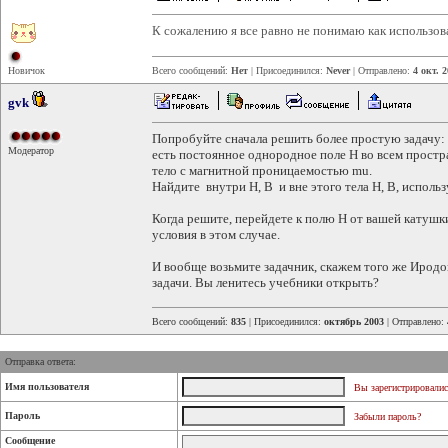
К сожалению я все равно не понимаю как использов
Новичок
Всего сообщений:
Нет
| Присоединился:
Never
| Отправлено:
4 окт. 2
gvk
Попробуйте сначала решить более простую задачу:
Модератор
есть постоянное однородное поле H во всем простра
тело с магнитной проницаемостью mu.
Найдите внутри H, B и вне этого тела H, B, использ
Когда решите, перейдете к полю H от вашей катушки
условия в этом случае.
И вообще возьмите задачник, скажем того же Иродо
задачи. Вы ленитесь учебники открыть?
Всего сообщений:
835
| Присоединился:
октябрь 2003
| Отправлено:
Отправка ответа:
Имя пользователя
Вы зарегистрировалис
Пароль
Забыли пароль?
Сообщение