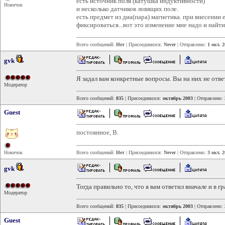
есть источник поля (катушка индуктивности)
Новичок
и несколько датчиков ловящих поле.
есть предмет из диа(пара) магнетика. при внесении 
фиксироваться...вот это изменение мне надо и найти
Всего сообщений:
Нет
| Присоединился:
Never
| Отправлено:
1 окт. 2
gvk
Я задал вам конкретные вопросы. Вы на них не отве
Модератор
Всего сообщений:
835
| Присоединился:
октябрь 2003
| Отправлено:
Guest
постоянное, B.
Новичок
Всего сообщений:
Нет
| Присоединился:
Never
| Отправлено:
3 окт. 
gvk
Тогда правильно то, что я вам ответил вначале и в
Модератор
Всего сообщений:
835
| Присоединился:
октябрь 2003
| Отправлено:
Guest