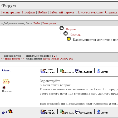
Форум
Регистрация
|
Профиль
|
Войти
|
Забытый пароль
|
Присутствующие
|
Справка
» Добро пожаловать, Гость:
Войти
|
Регистрация
Форум
Физика
Как изменяется магнитное по
Переход к теме
Несколько страниц
[
1
2
]
<< Назад
Вперед >>
Модераторы:
duplex
,
Roman Osipov
,
gvk
Guest
Здравствуйте.
У меня такой вопрос.
Имеется источник магнитного поля + какой то предм
Новичок
этого самого поля при внесении в него данного пре
Всего сообщений:
Нет
| Присоединился:
Never
| Отправлено:
28 сен.
gvk