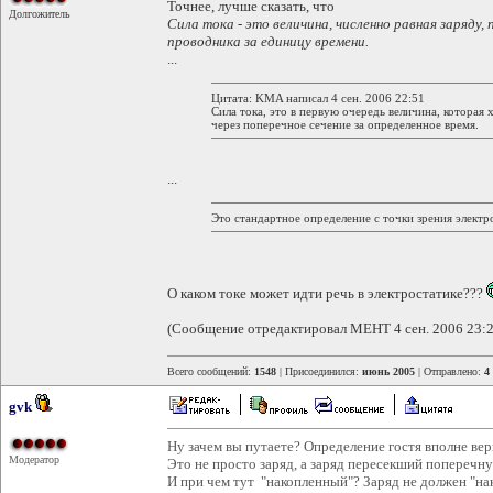
Точнее, лучше сказать, что
Долгожитель
Сила тока - это величина, численно равная заряду,
проводника за единицу времени.
...
Цитата: KMA написал 4 сен. 2006 22:51
Сила тока, это в первую очередь величина, которая
через поперечное сечение за определенное время.
...
Это стандартное определение с точки зрения электр
О каком токе может идти речь в электростатике???
(Сообщение отредактировал MEHT 4 сен. 2006 23:2
Всего сообщений:
1548
| Присоединился:
июнь 2005
| Отправлено:
4
gvk
Ну зачем вы путаете? Определение гостя вполне вер
Модератор
Это не просто заряд, а заряд пересекший поперечн
И при чем тут "накопленный"? Заряд не должен "нак