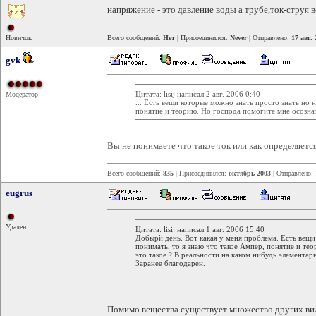
напряжение - это давление воды а трубе,ток-струя 
Новичок
Всего сообщений:
Нет
| Присоединился:
Never
| Отправлено:
17 авг. 
gvk
Цитата: lisij написал 2 авг. 2006 0:40
Модератор
... Есть вещи которые можно знать просто знать но 
понятие и теорию. Но господа помогите мне осознать 
Вы не понимаете что такое ток или как определяетс
Всего сообщений:
835
| Присоединился:
октябрь 2003
| Отправлено:
eugrus
Удален
Цитата: lisij написал 1 авг. 2006 15:40
Добырй день. Вот какая у меня проблема. Есть вещи
понимать, то я знаю что такое Ампер, понятие и те
это такое ? В реальности на каком нибудь элемента
Заранее благодарен.
Помимо вещества существует множество других вид