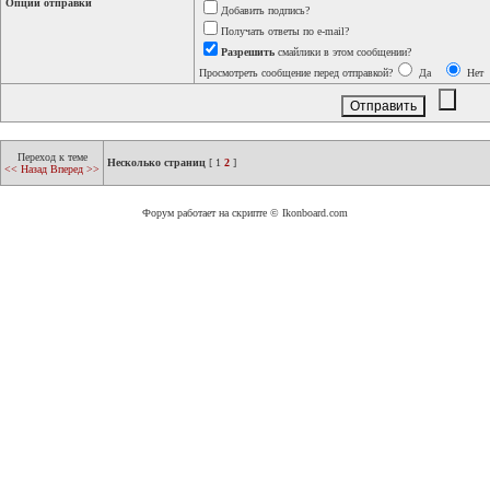
Опции отправки
Добавить подпись?
Получать ответы по e-mail?
Разрешить
смайлики в этом сообщении?
Просмотреть сообщение перед отправкой?
Да
Нет
Переход к теме
Несколько страниц
[
1
2
]
<< Назад
Вперед >>
Форум работает на скрипте © Ikonboard.com