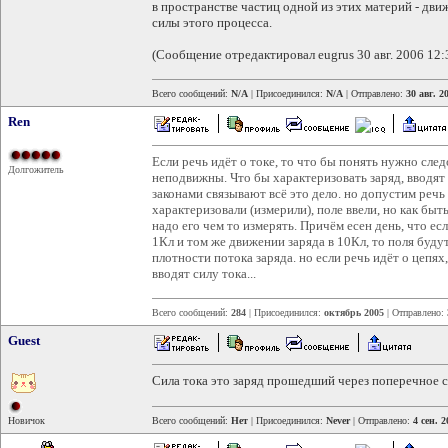
в пространстве частиц одной из этих материй - дв
силы этого процесса.
(Сообщение отредактировал eugrus 30 авг. 2006 12:
Всего сообщений:
N/A
| Присоединился:
N/A
| Отправлено:
30 авг. 2
Ren
Если речь идёт о токе, то что бы понять нужно след
Долгожитель
неподвижны. Что бы характеризовать заряд, вводят "к
законами связывают всё это дело. но допустим реч
характеризовали (измерили), поле ввели, но как быт
надо его чем то измерять. Причём есен день, что ес
1Кл и том же движении заряда в 10Кл, то поля буду
плотности потока заряда. но если речь идёт о цепях
вводят силу тока...
Всего сообщений:
284
| Присоединился:
октябрь 2005
| Отправлено:
Guest
Сила тока это заряд прошедший через поперечное с
Новичок
Всего сообщений:
Нет
| Присоединился:
Never
| Отправлено:
4 сен. 2