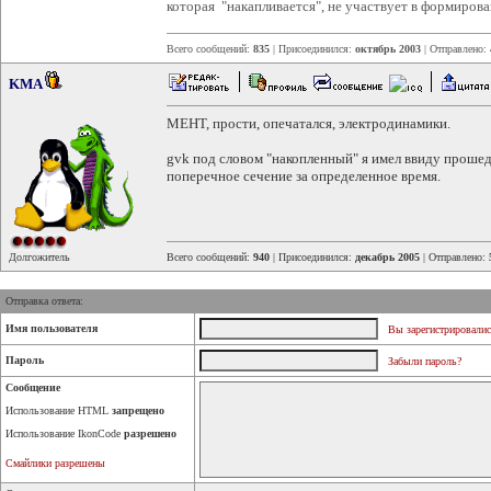
которая "накапливается", не участвует в формирова
Всего сообщений:
835
| Присоединился:
октябрь 2003
| Отправлено:
KMA
MEHT, прости, опечатался, электродинамики.
gvk под словом "накопленный" я имел ввиду прошед
поперечное сечение за определенное время.
Долгожитель
Всего сообщений:
940
| Присоединился:
декабрь 2005
| Отправлено:
Отправка ответа:
Имя пользователя
Вы зарегистрировалис
Пароль
Забыли пароль?
Сообщение
Использование HTML
запрещено
Использование IkonCode
разрешено
Смайлики разрешены