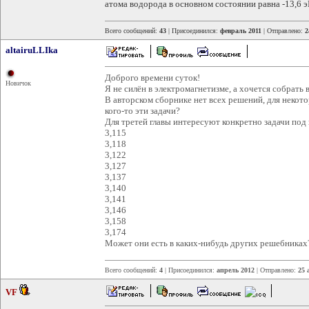
атома водорода в основном состоянии равна -13,6 э
Всего сообщений:
43
| Присоединился:
февраль 2011
| Отправлено:
2
altairuLLIka
Доброго времени суток!
Новичок
Я не силён в электромагнетизме, а хочется собрать
В авторском сборнике нет всех решений, для некото
кого-то эти задачи?
Для третей главы интересуют конкретно задачи под
3,115
3,118
3,122
3,127
3,137
3,140
3,141
3,146
3,158
3,174
Может они есть в каких-нибудь других решебниках?
Всего сообщений:
4
| Присоединился:
апрель 2012
| Отправлено:
25 
VF