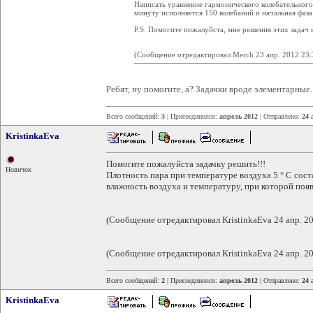
Написать уравнение гармонического колебательного 
минуту исполняется 150 колебаний и начальная фаза
P.S. Помогите пожалуйста, мне решения этих задач 
(Сообщение отредактировал Merch 23 апр. 2012 23:
Ребят, ну помогите, а? Задачки вроде элементарные..
Всего сообщений:
3
| Присоединился:
апрель 2012
| Отправлено:
24 
KristinkaEva
Помогите пожалуйста задачку решить!!!
Новичок
Плотность пара при температуре воздуха 5 ° С сост
влажность воздуха и температуру, при которой появ
(Сообщение отредактировал KristinkaEva 24 апр. 20
(Сообщение отредактировал KristinkaEva 24 апр. 20
Всего сообщений:
2
| Присоединился:
апрель 2012
| Отправлено:
24 
KristinkaEva