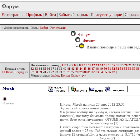
Форум
Регистрация
|
Профиль
|
Войти
|
Забытый пароль
|
Присутствующие
|
Справка
» Добро пожаловать, Гость:
Войти
|
Регистрация
Форум
Физика
Взаимопомощь в решении задач
Несколько страниц
[
1
2
3
4
5
6
7
8
9
10
11
12
13
14
15
16
17
18
19
20
21
22
23
Переход к теме
32
33
34
35
36
37
38
39
40
41
42
43
44
45
46
47
48
49
50
51
52
53
54
55
56
57
58
<< Назад
Вперед >>
67
68
69
70
71
72
73
74
75
76
77
78
79
80
81
82
83
84
85
86
87
]
Модераторы:
duplex
,
Roman Osipov
,
gvk
Merch
Новичок
Цитата:
Merch
написал 23 апр. 2012 23:35
Здравствуйте, уважаемые физики!
Я в физике вообще ни бум-бум, настала сессия, и на
(заочник), поэтому банально прошу, помогите решит
ниже. Всем откликнувшимся- ОГРОМНАЯ БЛАГО
Условие задачи (1).
С какой скоростью вылетают електроны с платино-цез
длиной волны 4,75 нм. Работа выхода електрона для
(минус 19 степени)Дж, а масса електрона- 9.1*10 (
Задача (2)