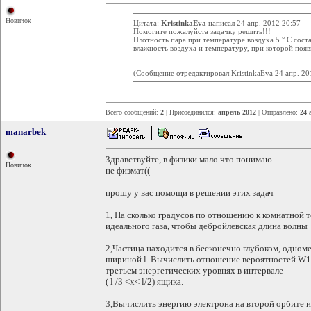
Новичок
Цитата:
KristinkaEva
написал 24 апр. 2012 20:57
Помогите пожалуйста задачку решить!!!
Плотность пара при температуре воздуха 5 ° С сост
влажность воздуха и температуру, при которой появ
(Сообщение отредактировал KristinkaEva 24 апр. 20
Всего сообщений:
2
| Присоединился:
апрель 2012
| Отправлено:
24 
manarbek
Здравствуйте, в физики мало что понимаю
Новичок
не физмат((
прошу у вас помощи в решении этих задач
1, На сколько градусов по отношению к комнатной 
идеального газа, чтобы дебройлевская длина волны
2,Частица находится в бесконечно глубоком, одно
шириной l. Вычислить отношение вероятностей W1
третьем энергетических уровнях в интервале
( l /3 <х< l/2) ящика.
3,Вычислить энергию электрона на второй орбите ио