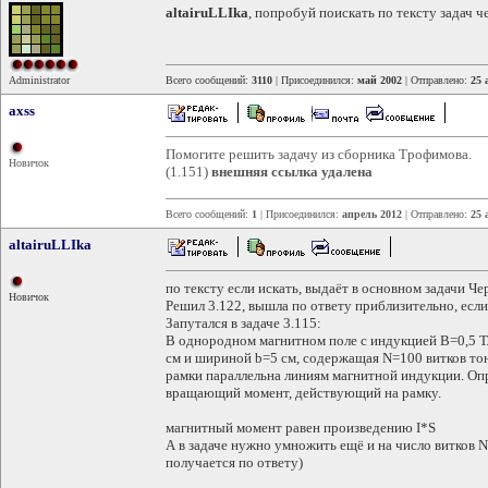
altairuLLIka
, попробуй поискать по тексту задач 
Administrator
Всего сообщений:
3110
| Присоединился:
май 2002
| Отправлено:
25 
axss
Помогите решить задачу из сборника Трофимова.
Новичок
(1.151)
внешняя ссылка удалена
Всего сообщений:
1
| Присоединился:
апрель 2012
| Отправлено:
25 
altairuLLIka
по тексту если искать, выдаёт в основном задачи Че
Новичок
Решил 3.122, вышла по ответу приблизительно, если 
Запутался в задаче 3.115:
В однородном магнитном поле с индукцией В=0,5 Т
см и шириной b=5 см, содержащая N=100 витков тонк
рамки параллельна линиям магнитной индукции. Опр
вращающий момент, действующий на рамку.
магнитный момент равен произведению I*S
А в задаче нужно умножить ещё и на число витков 
получается по ответу)