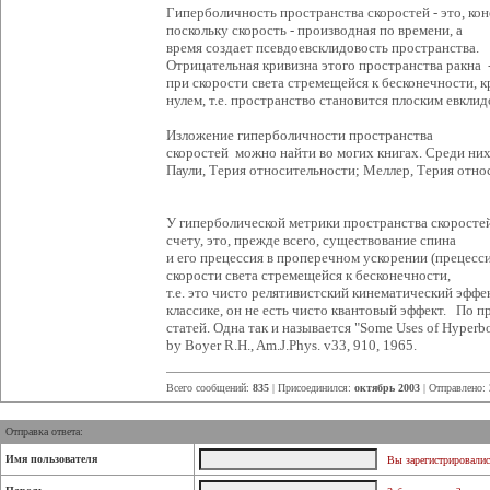
Гиперболичность пространства скоростей - это, ко
поскольку скорость - производная по времени, а
время создает псевдоевсклидовость пространства.
Отрицательная кривизна этого пространства ракна -1/
при скорости света стремещейся к бесконечности, к
нулем, т.е. пространство становится плоским евкли
Изложение гиперболичности пространства
скоростей можно найти во могих книгах. Среди них
Паули, Терия относительности; Меллер, Терия отно
У гиперболической метрики пространства скоросте
счету, это, прежде всего, существование спина
и его прецессия в проперечном ускорении (прецесси
скорости света стремещейся к бесконечности,
т.е. это чисто релятивистский кинематический эффек
классике, он не есть чисто квантовый эффект. По 
статей. Одна так и называется "Some Uses of Hyperbo
by Boyer R.H., Am.J.Phys. v33, 910, 1965.
Всего сообщений:
835
| Присоединился:
октябрь 2003
| Отправлено:
Отправка ответа:
Имя пользователя
Вы зарегистрировалис