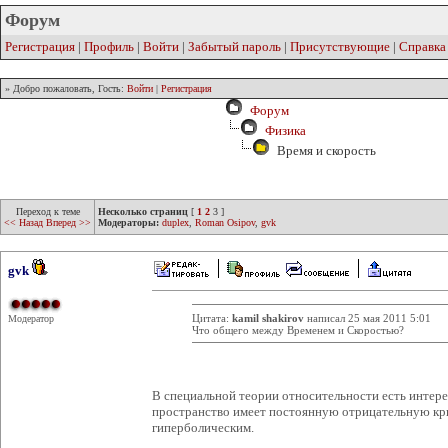
Форум
Регистрация
|
Профиль
|
Войти
|
Забытый пароль
|
Присутствующие
|
Справка
» Добро пожаловать, Гость:
Войти
|
Регистрация
Форум
Физика
Время и скорость
Переход к теме
Несколько страниц
[
1
2
3
]
<< Назад
Вперед >>
Модераторы:
duplex
,
Roman Osipov
,
gvk
gvk
Цитата:
kamil shakirov
написал 25 мая 2011 5:01
Модератор
Что общего между Временем и Скоростью?
В специальной теории относительности есть интере
пространство имеет постоянную отрицательную кр
гиперболическим.