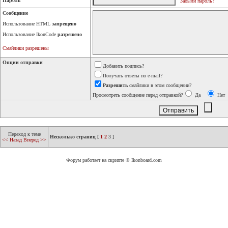
Пароль
Забыли пароль?
Сообщение
Использование HTML
запрещено
Использование IkonCode
разрешено
Смайлики разрешены
Опции отправки
Добавить подпись?
Получать ответы по e-mail?
Разрешить
смайлики в этом сообщении?
Просмотреть сообщение перед отправкой?
Да
Нет
Переход к теме
Несколько страниц
[
1
2
3
]
<< Назад
Вперед >>
Форум работает на скрипте © Ikonboard.com