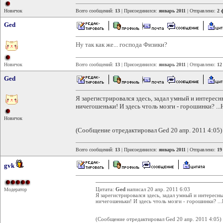
Новичок
Всего сообщений:
13
| Присоединился:
январь 2011
| Отправлено:
2 
Ged
Ну так как же... господа Физики?
Новичок
Всего сообщений:
13
| Присоединился:
январь 2011
| Отправлено:
12
Ged
Я зарегистрировался здесь, задал умный и интересны
ничегошеньки! И здесь чтоль мозги - горошинки? ...
Новичок
(Сообщение отредактировал Ged 20 апр. 2011 4:05)
Всего сообщений:
13
| Присоединился:
январь 2011
| Отправлено:
19
gvk
Цитата:
Ged
написал 20 апр. 2011 6:03
Модератор
Я зарегистрировался здесь, задал умный и интересны
ничегошеньки! И здесь чтоль мозги - горошинки? ..
(Сообщение отредактировал Ged 20 апр. 2011 4:05)