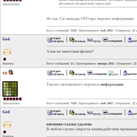
абсолютно бесконечной скоростью.
Administrator
Не так. См. выводы ОТО про перенос информации.
Всего сообщений:
3110
| Присоединился:
май 2002
| Отправлено:
22 
Ged
А как же квантовая физика?
Новичок
Всего сообщений:
13
| Присоединился:
январь 2011
| Отправлено:
22
VF
Там нет мгновенного переноса
информации
.
Administrator
Всего сообщений:
3110
| Присоединился:
май 2002
| Отправлено:
22 
Ged
внешняя ссылка удалена
В любом случае скорость взаимодействия превышает
Новичок