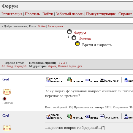
Форум
Регистрация
|
Профиль
|
Войти
|
Забытый пароль
|
Присутствующие
|
Справка
» Добро пожаловать, Гость:
Войти
|
Регистрация
Форум
Физика
Время и скорость
Переход к теме
Несколько страниц
[
1
2
3
]
<< Назад
Вперед >>
Модераторы:
duplex
,
Roman Osipov
,
gvk
Ged
Хочу задать форумчанам вопрос: означает ли "мгно
перенос во времени?
Новичок
Всего сообщений:
13
| Присоединился:
январь 2011
| Отправлено:
30
Ged
...вероятно вопрос то бредовый...(?)