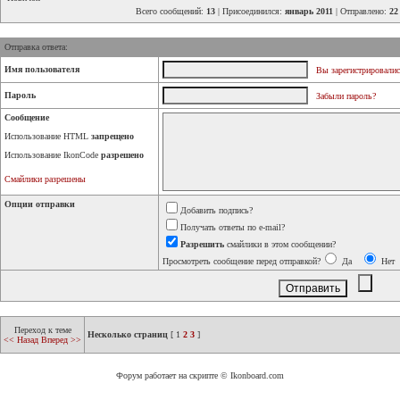
Всего сообщений:
13
| Присоединился:
январь 2011
| Отправлено:
22
Отправка ответа:
Имя пользователя
Вы зарегистрировалис
Пароль
Забыли пароль?
Сообщение
Использование HTML
запрещено
Использование IkonCode
разрешено
Смайлики разрешены
Опции отправки
Добавить подпись?
Получать ответы по e-mail?
Разрешить
смайлики в этом сообщении?
Просмотреть сообщение перед отправкой?
Да
Нет
Переход к теме
Несколько страниц
[
1
2
3
]
<< Назад
Вперед >>
Форум работает на скрипте © Ikonboard.com