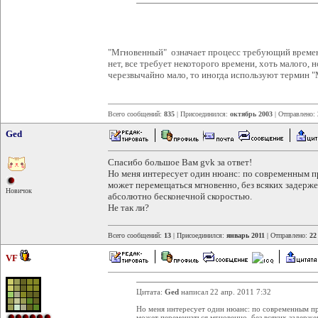
"Мгновенный" означает процесс требующий времен
нет, все требует некоторого времени, хоть малого, 
черезвычайно мало, то иногда используют термин 
Всего сообщений:
835
| Присоединился:
октябрь 2003
| Отправлено:
Ged
Спасибо большое Вам gvk за ответ!
Но меня интересует один нюанс: по современным п
может перемещаться мгновенно, без всяких задержек
Новичок
абсолютно бесконечной скоростью.
Не так ли?
Всего сообщений:
13
| Присоединился:
январь 2011
| Отправлено:
22
VF
Цитата:
Ged
написал 22 апр. 2011 7:32
Но меня интересует один нюанс: по современным п
может перемещаться мгновенно, без всяких задержек