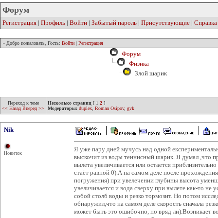
Форум
Регистрация
|
Профиль
|
Войти
|
Забытый пароль
|
Присутствующие
|
Справка
» Добро пожаловать, Гость:
Войти
|
Регистрация
Форум
Физика
Злой шарик
Переход к теме
Несколько страниц
[
1
2
]
<< Назад
Вперед >>
Модераторы:
duplex
,
Roman Osipov
,
gvk
Nik
Я уже пару дней мучусь над одной експериментальн
Новичок
выскочит из воды теннисный шарик. Я думал ,что 
вылета увеличивается или остается приблизительно
стаёт равной 0).А на самом деле после прохождения
погружения) при увелечении глубины высота уменша
увеличивается и вода сверху при вылете как-то не 
собой столб воды и резко тормозит. Но потом исслед
обнаружил,что на самом деле скорость сначала резк
может быть это ошибочно, но вряд ли).Возникает во