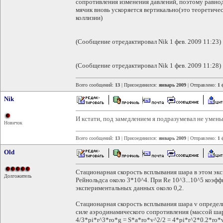
сопротивления изменения давлений, поэтому равно
мячик вновь ускоряется вертикально(это теоретиче
коллизии)
(Сообщение отредактировал Nik 1 фев. 2009 11:23)
(Сообщение отредактировал Nik 1 фев. 2009 11:28)
Всего сообщений:
13
| Присоединился:
январь 2009
| Отправлено:
1 
Nik
И кстати, под замедлением я подразумевал не умен
Новичок
Всего сообщений:
13
| Присоединился:
январь 2009
| Отправлено:
1 
Old
Стационарная скорость всплывания шара в этом экс
Долгожитель
Рейнольдса около 3*10^4. При Re 10^3...10^5 коэф
экспериментальных данных около 0,2.
Стационарная скорость всплывания шара v определ
силе аэродинамического сопротивления (массой шар
4/3*pi*r^3*ro*g = S*a*ro*v^2/2 = 4*pi*r^2*0.2*ro*v