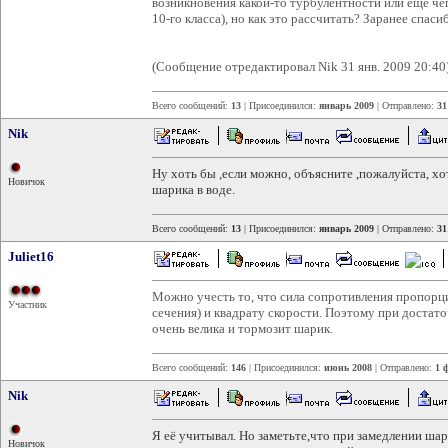
возникновения какой-то турбулентности или ещё чего
10-го класса), но как это рассчитать? Заранее спаси
(Сообщение отредактировал Nik 31 янв. 2009 20:40
Всего сообщений:
13
| Присоединился:
январь 2009
| Отправлено:
31
Nik
Ну хоть бы ,если можно, объясните ,пожалуйста, х
Новичок
шарика в воде.
Всего сообщений:
13
| Присоединился:
январь 2009
| Отправлено:
31
Juliet16
Можно учесть то, что сила сопротивления пропорц
Участник
сечения) и квадрату скорости. Поэтому при достат
очень велика и тормозит шарик.
Всего сообщений:
146
| Присоединился:
июнь 2008
| Отправлено:
1 
Nik
Я её учитывал. Но заметьте,что при замедлении шар
Новичок