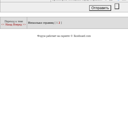
Переход к теме
Несколько страниц
[
1
2
]
<< Назад
Вперед >>
Форум работает на скрипте © Ikonboard.com