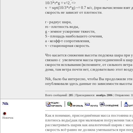
10/3*r*g = v^2, =>
v = sqrt(10/3*r*g) ~= 0.7 м/с, (при вычислении взят
скорость не зависит от плотности.
r - радиус шара,
ro - плотность воды,
g - земное ускорение тяжести,
S - площадь наибольшего сечения,
a - коэфф-т сопротивления,
v - стационарная скорость.
Что касается снижения высоты подскока шара при у
связано с увеличенем массы присоединенной к шару
скорости всплывания (вспомните, от сильного ветр
дома, там ветра почти нет, следовательно этот возд
Nik, было бы интересно, чтобы Вы продолжили эти
опубликовали здесь данные по зависимости высоты 
Всего сообщений:
285
| Присоединился:
ноябрь 2006
| Отправлено:
1
Nik
Как я понимаю, присоединённая масса постоянна и 
Новичок
плотнось воды),как при маленьком погружении так
рассматривать шарик как аналогичный шарик с масс
скорость всё-равно не должна уменьшаться при пог