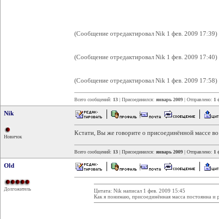
(Сообщение отредактировал Nik 1 фев. 2009 17:39)
(Сообщение отредактировал Nik 1 фев. 2009 17:40)
(Сообщение отредактировал Nik 1 фев. 2009 17:58)
Всего сообщений:
13
| Присоединился:
январь 2009
| Отправлено:
1 
Nik
Кстати, Вы же говорите о присоединённой массе во
Новичок
Всего сообщений:
13
| Присоединился:
январь 2009
| Отправлено:
1 
Old
Долгожитель
Цитата: Nik написал 1 фев. 2009 15:45
Как я понимаю, присоединённая масса постоянна и р