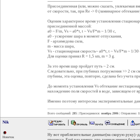
----------------------------------------------------
Присоединенная (или, можно сказать, увлекаемая вм
от скорости, так, при Re -> 0 (ламинарное обтекание)
Оценим характерное время установления стационар
присоединенной массой:
a0 ~ F/m, Vs ~ a0*t, t ~ Vs/F*m ~ 1/30 с,
a0 - ускорение шара в момент отпускания,
F - архимедова сила,
m - масса шара,
Vs - стационарная скорость~ a0*t, t ~ Vs/F*m ~ 1/30 
Для оценки принял R = 1,5 sm, m = 3 g.
За это время шар пройдет путь ~ 2 см.
Следовательно, при глубинах погружения >> 2 см ск
глубины, эта оценка, повторю, сделана без учета п
До момента установления Vs обтекание нестационар
нахождению поля скоростей в воде, зависящем от вр
Именно поэтому интересны экспериментальные да
Всего сообщений:
285
| Присоединился:
ноябрь 2006
| Отправлено:
1
Nik
Ну вот приблизительные данные(на скорую руку) -д
Новичок
процесса. Ещё раз замечу, что данные имеют боль