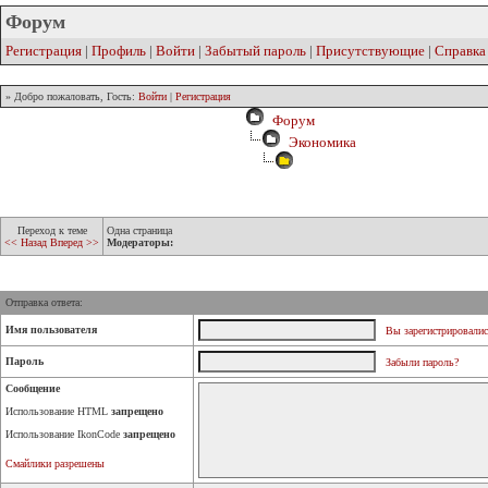
Форум
Регистрация
|
Профиль
|
Войти
|
Забытый пароль
|
Присутствующие
|
Справка
» Добро пожаловать, Гость:
Войти
|
Регистрация
Форум
Экономика
Переход к теме
Одна страница
<< Назад
Вперед >>
Модераторы:
Отправка ответа:
Имя пользователя
Вы зарегистрировалис
Пароль
Забыли пароль?
Сообщение
Использование HTML
запрещено
Использование IkonCode
запрещено
Смайлики разрешены