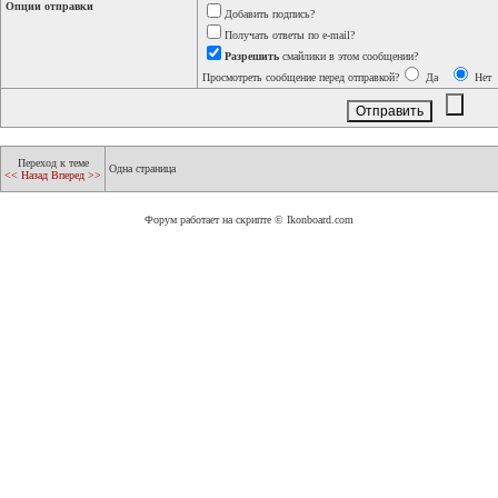
Опции отправки
Добавить подпись?
Получать ответы по e-mail?
Разрешить
смайлики в этом сообщении?
Просмотреть сообщение перед отправкой?
Да
Нет
Переход к теме
Одна страница
<< Назад
Вперед >>
Форум работает на скрипте © Ikonboard.com