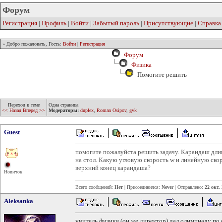
Форум
Регистрация
|
Профиль
|
Войти
|
Забытый пароль
|
Присутствующие
|
Справка
» Добро пожаловать, Гость:
Войти
|
Регистрация
Форум
Физика
Помогите решить
Переход к теме
Одна страница
<< Назад
Вперед >>
Модераторы:
duplex
,
Roman Osipov
,
gvk
Guest
помогите пожалуйста решить задачу. Карандаш длин
на стол. Какую угловую скорость w и линейную скор
верхний конец карандаша?
Новичок
Всего сообщений:
Нет
| Присоединился:
Never
| Отправлено:
22 окт.
Aleksanka
учитель физики (он же директор) дал олимпиаду по 