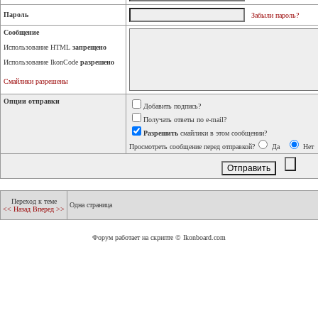
Пароль
Забыли пароль?
Сообщение
Использование HTML
запрещено
Использование IkonCode
разрешено
Смайлики разрешены
Опции отправки
Добавить подпись?
Получать ответы по e-mail?
Разрешить
смайлики в этом сообщении?
Просмотреть сообщение перед отправкой?
Да
Нет
Переход к теме
Одна страница
<< Назад
Вперед >>
Форум работает на скрипте © Ikonboard.com