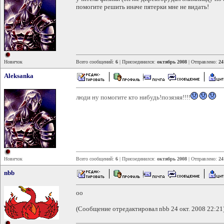
помогите решить иначе пятерки мне не видать!
Новичок
Всего сообщений:
6
| Присоединился:
октябрь 2008
| Отправлено:
24
Aleksanka
люди ну помогите кто нибудь!позязяя!!!!
Новичок
Всего сообщений:
6
| Присоединился:
октябрь 2008
| Отправлено:
24
nbb
оо
(Сообщение отредактировал nbb 24 окт. 2008 22:21