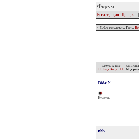
Форум
Регистрация
|
Профиль
» Добро пожаловать, Гость:
Во
Переход к теме
Одна стра
<< Назад
Вперед >>
Модерат
RidaiN
Новичок
nbb