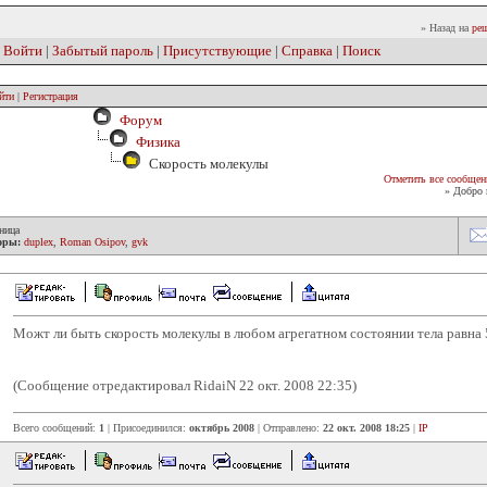
» Назад на
реш
|
Войти
|
Забытый пароль
|
Присутствующие
|
Справка
|
Поиск
йти
|
Регистрация
Форум
Физика
Скорость молекулы
Отметить все сообщен
» Добро 
ница
оры:
duplex
,
Roman Osipov
,
gvk
Можт ли быть скорость молекулы в любом агрегатном состоянии тела равна 
(Сообщение отредактировал RidaiN 22 окт. 2008 22:35)
Всего сообщений:
1
| Присоединился:
октябрь 2008
| Отправлено:
22 окт. 2008 18:25
|
IP