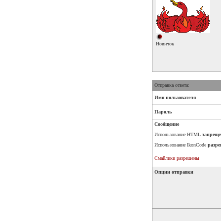
Новичок
Отправка ответа:
Имя пользователя
Пароль
Сообщение
Использование HTML
запреще
Использование IkonCode
разре
Смайлики разрешены
Опции отправки