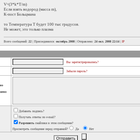
V=(3*k*Т/m)
Если взять водород (масса m),
К-пост Больцмана
то Температура Т будет 100 тыс градусов.
Не может, это только плазма
Всего сообщений:
22
| Присоединился:
октябрь 2008
| Отправлено:
24 окт. 2008 22:14
|
IP
Вы зарегистрировались?
Забыли пароль?
но
шено
Добавить подпись?
Получать ответы по e-mail?
Разрешить
смайлики в этом сообщении?
Просмотреть сообщение перед отправкой?
Да
Нет