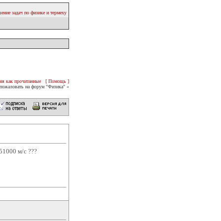
ение задач по физике и термеху
ия как прочитанные
[ Помощь ]
пожаловать на форум "Физика" «
51000 м/с ???