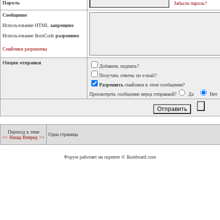
Пароль
Забыли пароль?
Сообщение
Использование HTML
запрещено
Использование IkonCode
разрешено
Смайлики разрешены
Опции отправки
Добавить подпись?
Получать ответы по e-mail?
Разрешить
смайлики в этом сообщении?
Просмотреть сообщение перед отправкой?
Да
Нет
Переход к теме
Одна страница
<< Назад
Вперед >>
Форум работает на скрипте © Ikonboard.com