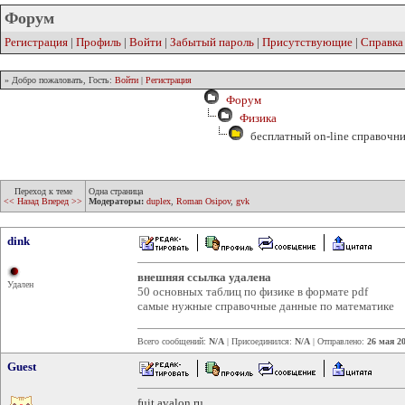
Форум
Регистрация
|
Профиль
|
Войти
|
Забытый пароль
|
Присутствующие
|
Справка
» Добро пожаловать, Гость:
Войти
|
Регистрация
Форум
Физика
бесплатный on-line справочни
Переход к теме
Одна страница
<< Назад
Вперед >>
Модераторы:
duplex
,
Roman Osipov
,
gvk
dink
внешняя ссылка удалена
Удален
50 основных таблиц по физике в формате pdf
самые нужные справочные данные по математике
Всего сообщений:
N/A
| Присоединился:
N/A
| Отправлено:
26 мая 20
Guest
fuit.avalon.ru