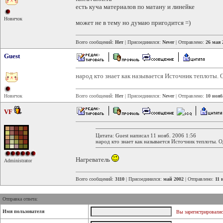
есть куча материалов по матану и линейке
Новичок
может не в тему но думаю пригодится =)
Всего сообщений:
Нет
| Присоединился:
Never
| Отправлено:
26 мая 
Guest
народ кто знает как называется Источник теплоты.
Новичок
Всего сообщений:
Нет
| Присоединился:
Never
| Отправлено:
10 нояб
VF
Цитата: Guest написал 11 нояб. 2006 1:56
народ кто знает как называется Источник теплоты. 
Нагреватель
Administrator
Всего сообщений:
3110
| Присоединился:
май 2002
| Отправлено:
11 
Отправка ответа:
Имя пользователя
Вы зарегистрировалис