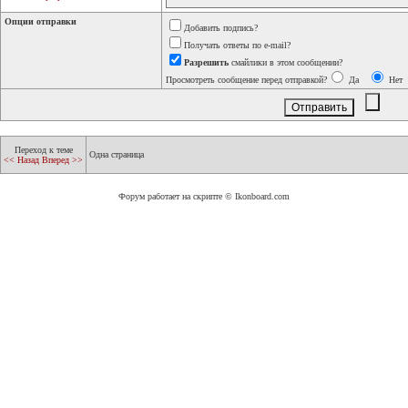
Опции отправки
Добавить подпись?
Получать ответы по e-mail?
Разрешить
смайлики в этом сообщении?
Просмотреть сообщение перед отправкой?
Да
Нет
Переход к теме
Одна страница
<< Назад
Вперед >>
Форум работает на скрипте © Ikonboard.com