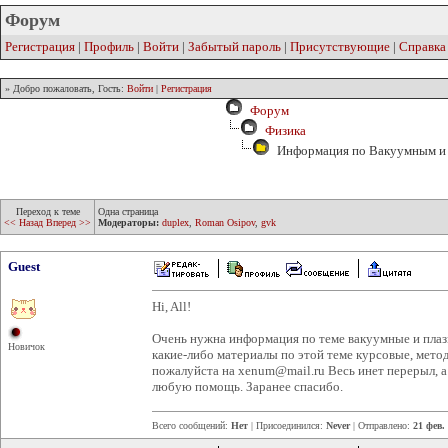
Форум
Регистрация
|
Профиль
|
Войти
|
Забытый пароль
|
Присутствующие
|
Справка
» Добро пожаловать, Гость:
Войти
|
Регистрация
Форум
Физика
Информация по Вакуумным и 
Переход к теме
Одна страница
<< Назад
Вперед >>
Модераторы:
duplex
,
Roman Osipov
,
gvk
Guest
Hi, All!
Очень нужна информация по теме вакуумные и плаз
Новичок
какие-либо материалы по этой теме курсовые, метод
пожалуйста на xenum@mail.ru Весь инет перерыл, а
любую помощь. Заранее спасибо.
Всего сообщений:
Нет
| Присоединился:
Never
| Отправлено:
21 фев.