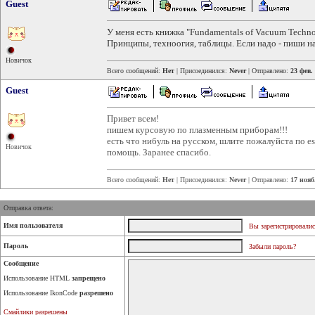
Guest
У меня есть книжка "Fundamentals of Vacuum Technol
Принципы, техноогия, таблицы. Если надо - пиши на
Новичок
Всего сообщений:
Нет
| Присоединился:
Never
| Отправлено:
23 фев.
Guest
Привет всем!
пишем курсовую по плазменным приборам!!!
есть что нибуль на русском, шлите пожалуйста по e
Новичок
помощь. Заранее спасибо.
Всего сообщений:
Нет
| Присоединился:
Never
| Отправлено:
17 нояб
Отправка ответа:
Имя пользователя
Вы зарегистрировалис
Пароль
Забыли пароль?
Сообщение
Использование HTML
запрещено
Использование IkonCode
разрешено
Смайлики разрешены