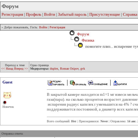
Форум
Регистрация
|
Профиль
|
Войти
|
Забытый пароль
|
Присутствующие
|
Справка
» Добро пожаловать, Гость:
Войти
|
Регистрация
Форум
Физика
помогите плиз... испарение ту
Переход к теме
Одна страница
<< Назад
Вперед >>
Модераторы:
duplex
,
Roman Osipov
,
gvk
Guest
В закрытой камере находится m1=1 мг взвеси мель
газа(пара). на сколько процентов возрастет давление
испарения радиус капелек r уменьшится на 4% ? счи
Новичок
поддерживается постоянной, а диаметр всех капеле
Всего сообщений:
Нет
| Присоединился:
Never
| Отправлено:
14 авг.
Отправка ответа: