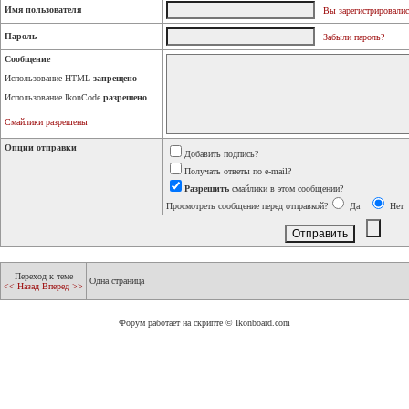
Имя пользователя
Вы зарегистрировалис
Пароль
Забыли пароль?
Сообщение
Использование HTML
запрещено
Использование IkonCode
разрешено
Смайлики разрешены
Опции отправки
Добавить подпись?
Получать ответы по e-mail?
Разрешить
смайлики в этом сообщении?
Просмотреть сообщение перед отправкой?
Да
Нет
Переход к теме
Одна страница
<< Назад
Вперед >>
Форум работает на скрипте © Ikonboard.com