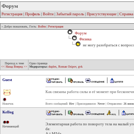
Форум
Регистрация
|
Профиль
|
Войти
|
Забытый пароль
|
Присутствующие
|
Справка
» Добро пожаловать, Гость:
Войти
|
Регистрация
Форум
Физика
не могу разобраться с вопрос
Переход к теме
Одна страница
<< Назад
Вперед >>
Модераторы:
duplex
,
Roman Osipov
,
gvk
Guest
Как связаны работа силы и её момент при бесконеч
Новичок
Всего сообщений:
Нет
| Присоединился:
Never
| Отправлено:
26 июня
Kellog
Элементарная работа по повороту тела на малый уг
Начинающий
da:
A = M*da.