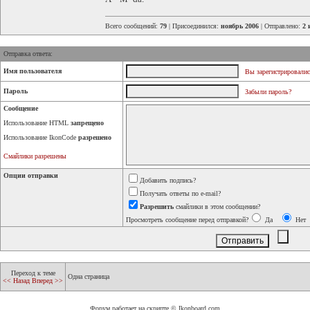
Всего сообщений:
79
| Присоединился:
ноябрь 2006
| Отправлено:
2 
Отправка ответа:
Имя пользователя
Вы зарегистрировалис
Пароль
Забыли пароль?
Сообщение
Использование HTML
запрещено
Использование IkonCode
разрешено
Смайлики разрешены
Опции отправки
Добавить подпись?
Получать ответы по e-mail?
Разрешить
смайлики в этом сообщении?
Просмотреть сообщение перед отправкой?
Да
Нет
Переход к теме
Одна страница
<< Назад
Вперед >>
Форум работает на скрипте © Ikonboard.com